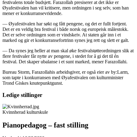
festivalens totale budsjett. Farazollah presiserer at det ikke er
Øyafestivalen han vil kritisere, men ordningen i seg selv, som han
mener er konkurransevridende.
— Øyafestivalen har søkt og fått pengene, og det er fullt fortjent.
Det er en veldig bra festival i både norsk og europeisk målestokk.
Det er selve ordningen som er vindskeiv. At staten går inn i et
marked og gir et konkurransefortrinn synes jeg rett og slett er galt.
— Da synes jeg heller at man skal øke festivalstøtteordningen slik at
flere festivaler får nytte av pengene, i stedet for å gi det til én
festival. Det skaper ubalanse i et sunt marked, mener Farazollahi.
Bureau Storm, Farazollahis arbeidsgiver, er også eier av by:Larm,
som tapte i konkurransen med Øyafestivalen om kulturminister
Trond Giskes knutepunktgunst.
Ledige stillinger
Kvinnherad kulturskule
Pianopedagog – fast stilling