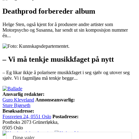
Deathprod forbereder album
Helge Sten, også kjent for å produsere andre artister som
Motorpsycho og Susanna, har sendt ut sin komposisjon nummer
én...
– Vi må tenkje musikkfaget på nytt
– Eg likar ikkje å polarisere musikkfaget i seg sjølv og utover seg
sjølv. Vi i fagmiljøa må tenkje begge...
Ansvarlig redaktør:
Guro Kleveland
Annonseansvarlig:
Sture Bjørseth
Besøksadresse:
Fossveien 24, 0551 Oslo
Postadresse:
Postboks 2073 Grünerløkka,
0505 Oslo
Dine valg: