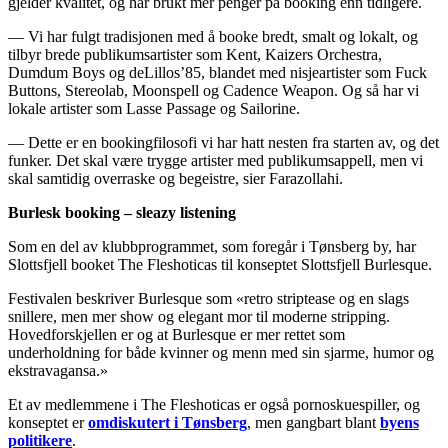
gjelder kvalitet, og har brukt mer penger på booking enn tidligere.
— Vi har fulgt tradisjonen med å booke bredt, smalt og lokalt, og
tilbyr brede publikumsartister som Kent, Kaizers Orchestra,
Dumdum Boys og deLillos’85, blandet med nisjeartister som Fuck
Buttons, Stereolab, Moonspell og Cadence Weapon. Og så har vi
lokale artister som Lasse Passage og Sailorine.
— Dette er en bookingfilosofi vi har hatt nesten fra starten av, og det
funker. Det skal være trygge artister med publikumsappell, men vi
skal samtidig overraske og begeistre, sier Farazollahi.
Burlesk booking – sleazy listening
Som en del av klubbprogrammet, som foregår i Tønsberg by, har
Slottsfjell booket The Fleshoticas til konseptet Slottsfjell Burlesque.
Festivalen beskriver Burlesque som «retro striptease og en slags
snillere, men mer show og elegant mor til moderne stripping.
Hovedforskjellen er og at Burlesque er mer rettet som
underholdning for både kvinner og menn med sin sjarme, humor og
ekstravagansa.»
Et av medlemmene i The Fleshoticas er også pornoskuespiller, og
konseptet er
omdiskutert i Tønsberg
, men gangbart blant
byens
politikere
.