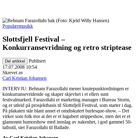
Populærmusikk
Slottsfjell Festival –
Konkurransevridning og retro striptease
Publisert
Del artikkel
17.07.2008 10:54
Skrevet av
Carl Kristian Johansen
INTERVJU: Behnam Farazollahi mener knutepunktordningen er
konkurransevridende og skaper skjevhet i et ellers sunt
festivalmarked. Farazollahi er marketing manager i Bureau Storm,
og er utleid på prosjektbasis til Slottsfjell Festival, som starter i dag.
På plakaten står blant annet et omdiskutert burlesque-show. – Det
virker som folk tror at det er et lugubert strippeshow, men det er et
glamorøst humorshow med innslag av nakenhet, i god gammel 50-
tallsstil, sier Farazollahi til Ballade.
Av Carl Kristian Johansen