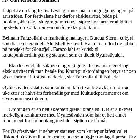
I løpet av en lang festivalsesong finner man mange gjengangere på
artistsiden. For festivalene har derfor eksklusivitet, både på
bookingsiden og i sideprogrammene, i større og større grad blitt et
nøkkelord i konkurransen om å trekke publikum.
Behnam Farazollahi er marketing manager i Bureau Storm, et byrå
som har en eierandel i Slottsfjell Festival. Han er nå utleid og jobber
på prosjekt for Slottsfjell. Farazollahi er kritisk til
knutepunktordningen og statusen som er tildelt Øyafestivalen.
— Eksklusivitet blir viktigere og viktigere i festivalmarkedet, og
eksklusivitet må man betale for. Knutepunktordningen betyr at noen
gis et fortrinn i festivalmarkedet, sier Farazollahi til Ballade.
Øyafestivalens status som knutepunktfestival ble avklart i forrige
uke etter et halvt års forhandlinger med Kulturdepartementet om
styresammensetningen.
— Ordningen er en helt akseptert greie i bransjen. Det er allikevel
merkelig å konkurrere med Øyafestivalen som har et helt annet
fundament for sin booking med den støtten de får nå.
For Øayfestivalen innebærer statusen som knutepunktfestival et
tilskudd på 2.6 millioner kroner, noe som utgjør om lag ti prosent av