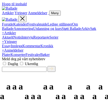
Hopp til innhald
Artikler
Ytringer
Anmeldelser
Meny
Forside
Kalender
Festivalguide
Ledige stillinger
Om
Ballade
Annonsering
Utdanning og kurs
Støtt Ballade
Arkiv
Søk
+
Artikler
Aktuelt
Notis
Intervju
Reportasje
Serier
+
Ytringer
Essay
Innlegg
Kommentar
Kronikk
+
Anmeldelser
Plater
Konserter
Festivaler
Bøker
Meld deg på vårt nyhetsbrev
Daglig
Ukentlig
a
a
a
a
a
a
a
a
a
a
a
a
a
a
a
a
a