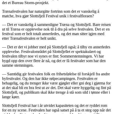
det et Bureau Storm-prosjekt.
Trænafestivalen har naturgitte fortrinn som det er vanskelig å
matche, hva gjør Slottsfjell Festival unik i festivalfloraen?
— Det er vanskelig å sammenligne Træna og Slottsfjell. Bare reisen
ut til Træna er opplevelse nok til å dra på selve festivalen. Det er en
festival som er helt totalt annerledes, og det man sitter igjen med
etter Trænafestivalen er helt unikt.
— Det er det vi jobber med på Slottsfjell også; å tilby en annerledes
opplevelse. Festivalområdet på Slottsfjellet er spektakulært og
festivalen tilbyr noe vi synes er fint: Sommerstemningen. Vi har
bygd opp den over flere år nå, og det er få festivaler som har den
samme stemningen.
— Samtidig gir festivalen folk en frihetsfølelse til forskjell fra andre
byfestivaler. Og den har ikke rølpecampingen. Festivalen er
behagelig, og du trenger ikke være gjøgler eller gni deg i gjørma for
at det skal bli en bra fest ut av det. Det skal være hyggelig og fint på
Slottsfjell, og publikum skal ikke trenge å stå som sild i tønne eller i
lange køer.
Slottsfjell Festival har i år utvidet kapasiteten og det er ryddet rom
for en ny scene. Festivalen har også satset på å ta et steg opp når det