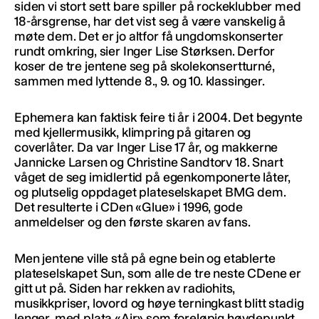
siden vi stort sett bare spiller på rockeklubber med
18-årsgrense, har det vist seg å være vanskelig å
møte dem. Det er jo altfor få ungdomskonserter
rundt omkring, sier Inger Lise Størksen. Derfor
koser de tre jentene seg på skolekonsertturné,
sammen med lyttende 8., 9. og 10. klassinger.
Ephemera kan faktisk feire ti år i 2004. Det begynte
med kjellermusikk, klimpring på gitaren og
coverlåter. Da var Inger Lise 17 år, og makkerne
Jannicke Larsen og Christine Sandtorv 18. Snart
våget de seg imidlertid på egenkomponerte låter,
og plutselig oppdaget plateselskapet BMG dem.
Det resulterte i CDen «Glue» i 1996, gode
anmeldelser og den første skaren av fans.
Men jentene ville stå på egne bein og etablerte
plateselskapet Sun, som alle de tre neste CDene er
gitt ut på. Siden har rekken av radiohits,
musikkpriser, lovord og høye terningkast blitt stadig
lenger, med plata «Air» som foreløpig høydepunkt.