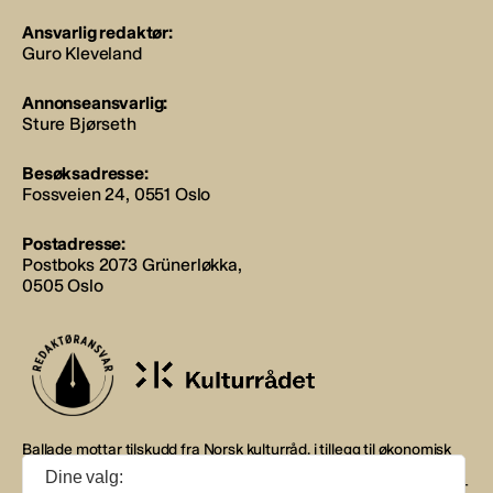
Ansvarlig redaktør:
Guro Kleveland
Annonseansvarlig:
Sture Bjørseth
Besøksadresse:
Fossveien 24, 0551 Oslo
Postadresse:
Postboks 2073 Grünerløkka,
0505 Oslo
Ballade mottar tilskudd fra Norsk kulturråd, i tillegg til økonomisk
støtte fra eierne NOPA, Norsk komponistforening og
Dine valg:
Musikkforleggerne. Ballade drives etter Redaktør- og Vær Varsom-