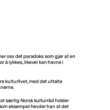
rmer oss det paradoks som gjør at en
r å lykkes, likevel kan havne i
re kulturlivet, med det uttalte
tnerne.
 at særlig Norsk kulturråd holder
 Som eksempel hevder han at det