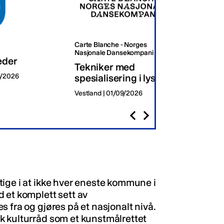
Carte Blanche - Norges
Oslo K
Nasjonale Dansekompani
eder
Dagli
Tekniker med
8/2026
spesialisering i lys
Oslo | 
Vestland | 01/09/2026
ige i at ikke hver eneste kommune i
 et komplett sett av
 fra og gjøres på et nasjonalt nivå.
k kulturråd som et kunstmålrettet