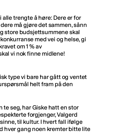
 alle trengte å høre: Dere er for
g dere må gjøre det sammen, sånn
elig store budsjettsummene skal
i konkurranse med vei og helse, gi
ravet om 1 % av
skal vi nok finne midlene!
tisk type vi bare har gått og ventet
turspørsmål helt fram på den
te seg, har Giske hatt en stor
espekterte forgjenger, Valgerd
, til kultur. I hvert fall ifølge
d hver gang noen kremter bitte lite