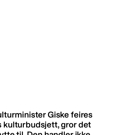
ulturminister Giske feires
 kulturbudsjett, gror det
ytte til. Den handler ikke