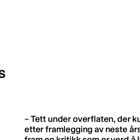
s
– Tett under overflaten, der k
etter framlegging av neste års
fram en kritikk som er verd å l