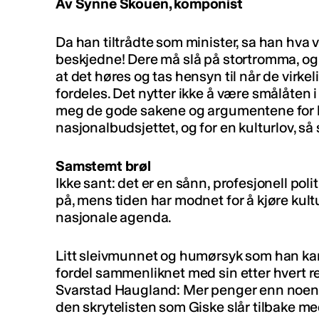
Av Synne Skouen, komponist
Da han tiltrådte som minister, sa han hva vi
beskjedne! Dere må slå på stortromma, o
at det høres og tas hensyn til når de virk
fordeles. Det nytter ikke å være smålåten 
meg de gode sakene og argumentene for k
nasjonalbudsjettet, og for en kulturlov, så 
Samstemt brøl
Ikke sant: det er en sånn, profesjonell poli
på, mens tiden har modnet for å kjøre kul
nasjonale agenda.
Litt sleivmunnet og humørsyk som han kan 
fordel sammenliknet med sin etter hvert r
Svarstad Haugland: Mer penger enn noensinne
den skrytelisten som Giske slår tilbake me