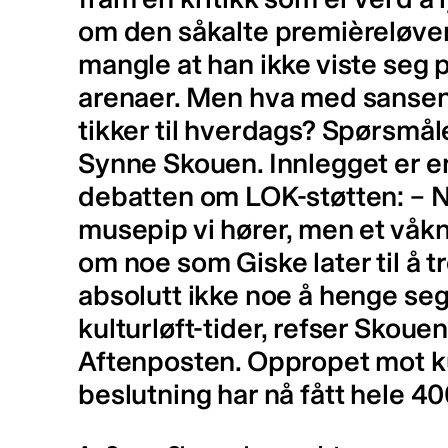
om den såkalte premièreløven,
mangle at han ikke viste seg p
arenaer. Men hva med sansen 
tikker til hverdags? Spørsmål
Synne Skouen. Innlegget er e
debatten om LOK-støtten: – Nå
musepip vi hører, men et våk
om noe som Giske later til å tr
absolutt ikke noe å henge seg 
kulturløft-tider, refser Skouen
Aftenposten. Oppropet mot k
beslutning har nå fått hele 40