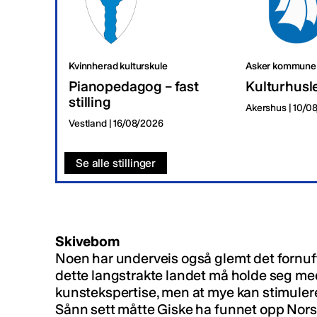
Kvinnherad kulturskule
Asker kommune
Pianopedagog – fast
Kulturhusl
stilling
Akershus | 10/0
Vestland | 16/08/2026
Se alle stillinger
Skivebom
Noen har underveis også glemt det fornuft
dette langstrakte landet må holde seg med
kunstekspertise, men at mye kan stimuleres
Sånn sett måtte Giske ha funnet opp Nors