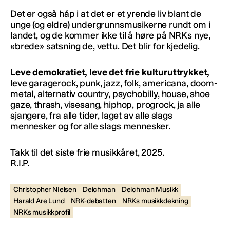
Det er også håp i at det er et yrende liv blant de
unge (og eldre) undergrunnsmusikerne rundt om i
landet, og de kommer ikke til å høre på NRKs nye,
«brede» satsning de, vettu. Det blir for kjedelig.
Leve demokratiet, leve det frie kulturuttrykket,
leve garagerock, punk, jazz, folk, americana, doom-
metal, alternativ country, psychobilly, house, shoe
gaze, thrash, visesang, hiphop, progrock, ja alle
sjangere, fra alle tider, laget av alle slags
mennesker og for alle slags mennesker.
Takk til det siste frie musikkåret, 2025.
R.I.P.
Christopher NIelsen
Deichman
Deichman Musikk
Harald Are Lund
NRK-debatten
NRKs musikkdekning
NRKs musikkprofil