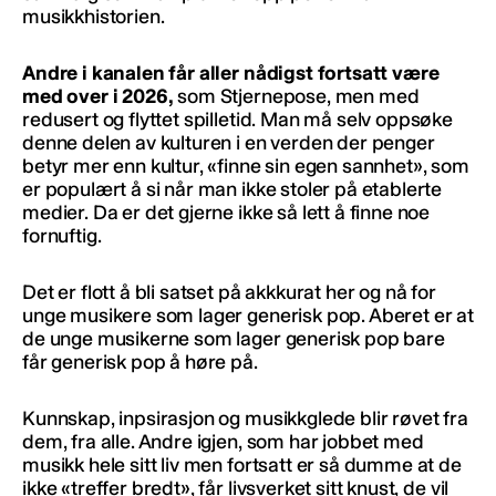
musikkhistorien.
Andre i kanalen får aller nådigst fortsatt være
med over i 2026,
som Stjernepose, men med
redusert og flyttet spilletid. Man må selv oppsøke
denne delen av kulturen i en verden der penger
betyr mer enn kultur, «finne sin egen sannhet», som
er populært å si når man ikke stoler på etablerte
medier. Da er det gjerne ikke så lett å finne noe
fornuftig.
Det er flott å bli satset på akkkurat her og nå for
unge musikere som lager generisk pop. Aberet er at
de unge musikerne som lager generisk pop bare
får generisk pop å høre på.
Kunnskap, inpsirasjon og musikkglede blir røvet fra
dem, fra alle. Andre igjen, som har jobbet med
musikk hele sitt liv men fortsatt er så dumme at de
ikke «treffer bredt», får livsverket sitt knust, de vil