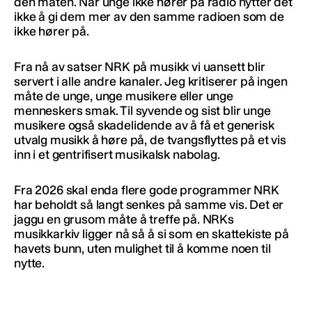
den måten. Når unge ikke hører på radio nytter det
ikke å gi dem mer av den samme radioen som de
ikke hører på.
Fra nå av satser NRK på musikk vi uansett blir
servert i alle andre kanaler. Jeg kritiserer på ingen
måte de unge, unge musikere eller unge
menneskers smak. Til syvende og sist blir unge
musikere også skadelidende av å få et generisk
utvalg musikk å høre på, de tvangsflyttes på et vis
inn i et gentrifisert musikalsk nabolag.
Fra 2026 skal enda flere gode programmer NRK
har beholdt så langt senkes på samme vis. Det er
jaggu en grusom måte å treffe på. NRKs
musikkarkiv ligger nå så å si som en skattekiste på
havets bunn, uten mulighet til å komme noen til
nytte.