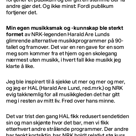
andre gjør det. Og ikke minst: Fordi publikum
fortjener det.
Min egen musikksmak og -kunnskap ble sterkt
formet
av NRK-legenden Harald Are Lunds
glimrende alternative musikkprogrammer på 90-
tallet og framover. Det var en ren gave for en som
meg som kommer fra et hjem og en skolegang
nærmest uten musikk, i hvert fall ikke musikk jeg
klarte å like.
Jeg ble inspirert til å sjekke ut mer og mer og mer,
og jeg er HAL (Harald Are Lund, red.mrk.) og NRK
evig takknemlig for all musikkgleden det har gitt
meg i resten av mitt liv. Fred over hans minne.
Det var trist den gang HAL fikk redusert sendetiden
sin og man skjønte hvor det bar, men vi fikk
etterhvert andre strålende programmer. Der andre
har tenkt kortsiktig, har NRK holdt relativt stø kurs