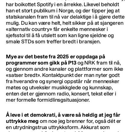
har boikottet Spotify i en årrekke. Likevel beholdt
han et stort publikum i Norge, og der tipper jeg at
statskanalen fram til nå var delaktige i å gjøre dette
mulig. Du kan være helt, helt sikker på at sjangeren
«alternativ country» får enkelte mennesker i
sjefsstol til å få utslett som kan ligne sjeldne og
smale STDs som treffer bredt i bransjen.
Mye av det beste fra 2025 er oppdaga på
programmer som gikk på P13
og NRK fram til nå,
og gjennom andre kanaler og plattformer som ikke
«satser bredt». Kontaktpunkt der man nyter godt
fra hverandre og synergi oppstår når mennesker
møtes og utveksler musikkglede og kunnskap,
enten det er gjennom radio, konsert, tekst eller i
mer formelle formidlinsgsituasjoner.
Å leve i et demokrati, å være så heldig at jeg får
uttrykke meg
om noe jeg brenner for, også dét er
en utrydningstrua uttrykksform. Akkurat som