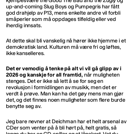
kjempesvære the Good The Bad and the Zugly og
up-and-coming Slug Boys og Pumpegris har fått
god drahjelp av P13, mens enkelte andre vil forbli
småperler som må oppdages tilfeldig eller ved
iherdig innsats.
At dette skal bli vanskelig nå hører ikke hjemme i et
demokratisk land. Kulturen må være fri og løftes,
ikke kanselleres.
Det er vemodig å tenke på alt vi vil gå glipp av i
2026 og kanskje for all framtid,
når muligheten
stenges. Det er ikke så lett å se for seg en
revolusjon i formidlingen av musikk, men det er
verdt å prøve. Man kan ha det gøy mens man gjør
det, og det finnes noen muligheter som flere burde
benytte seg av.
Jeg bare nevner at Deichman har et helt arsenal av
CDer som venter på å bli hørt på, helt gratis, så
lenge du har en CD-spiller og et lånekort. Vet du