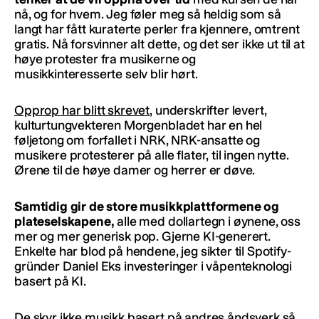
nå, og for hvem. Jeg føler meg så heldig som så
langt har fått kuraterte perler fra kjennere, omtrent
gratis. Nå forsvinner alt dette, og det ser ikke ut til at
høye protester fra musikerne og
musikkinteresserte selv blir hørt.
Opprop har blitt skrevet
, underskrifter levert,
kulturtungvekteren Morgenbladet har en hel
føljetong om forfallet i NRK, NRK-ansatte og
musikere protesterer på alle flater, til ingen nytte.
Ørene til de høye damer og herrer er døve.
Samtidig gir de store musikkplattformene og
plateselskapene,
alle med dollartegn i øynene, oss
mer og mer generisk pop. Gjerne KI-generert.
Enkelte har blod på hendene, jeg sikter til Spotify-
gründer Daniel Eks investeringer i våpenteknologi
basert på KI.
De skyr ikke musikk basert på andres åndsverk så