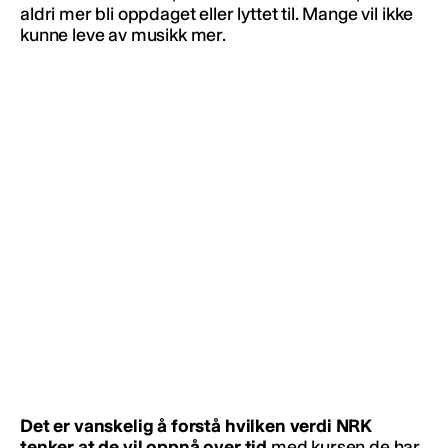
aldri mer bli oppdaget eller lyttet til. Mange vil ikke
kunne leve av musikk mer.
Det er vanskelig å forstå hvilken verdi NRK
tenker at de vil oppnå over tid
med kursen de har