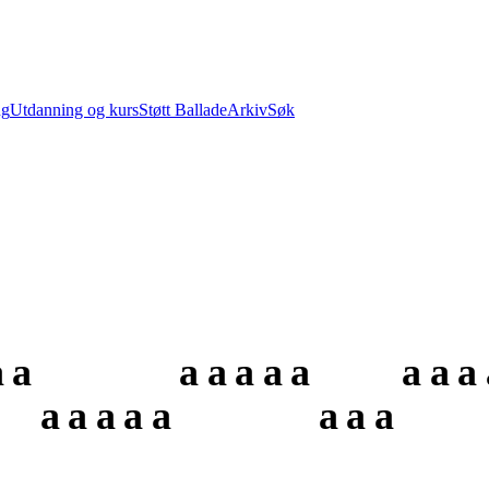
ng
Utdanning og kurs
Støtt Ballade
Arkiv
Søk
a
a
a
a
a
a
a
a
a
a
a
a
a
a
a
a
a
a