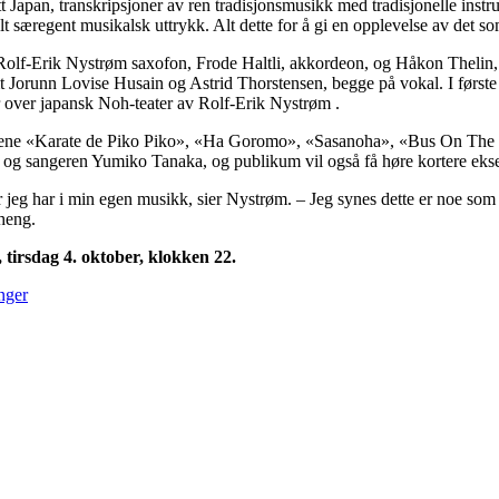
 Japan, transkripsjoner av ren tradisjonsmusikk med tradisjonelle ins
lt særegent musikalsk uttrykk. Alt dette for å gi en opplevelse av det som
Rolf-Erik Nystrøm saxofon, Frode Haltli, akkordeon, og Håkon Thelin,
t Jorunn Lovise Husain og Astrid Thorstensen, begge på vokal. I førs
er over japansk Noh-teater av Rolf-Erik Nystrøm .
erkene «Karate de Piko Piko», «Ha Goromo», «Sasanoha», «Bus On The
og sangeren Yumiko Tanaka, og publikum vil også få høre kortere eks
r jeg har i min egen musikk, sier Nystrøm. – Jeg synes dette er noe s
nheng.
, tirsdag 4. oktober, klokken 22.
inger