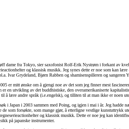
 tøff dame fra Tokyo, sier saxofonist Rolf-Erik Nystrøm i forkant av k
eactionhelter og klassisk musikk. Jeg synes dette er noe som kan lære 
 bl.a. Ivar Grydeland, Bjørn Rabben og shamisenspilleren og sangeren
5 er mitt ønske om å gjengi noe av det som jeg finner mest fascinerend
er en utvikling av det buddhistiske, den overamerikaniserte kapitalistis
il å lære andre språk (i.e.engelsk), og tilliten til at man ikke er noen 
esøk i Japan i 2003 sammen med Poing, og igjen i mai i år. Jeg hadde 
ikke de som forsøkte, som mange gjør, å etterligne vestlige kunstuttrykk
neserieactionhelter og klassisk musikk. Dette er noe jeg kan identifise
usikk på japanske instrumenter.