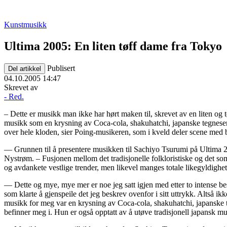
Kunstmusikk
Ultima 2005: En liten tøff dame fra Tokyo
Publisert
Del artikkel
04.10.2005 14:47
Skrevet av
- Red.
– Dette er musikk man ikke har hørt maken til, skrevet av en liten og
musikk som en krysning av Coca-cola, shakuhatchi, japanske tegneseri
over hele kloden, sier Poing-musikeren, som i kveld deler scene med
— Grunnen til å presentere musikken til Sachiyo Tsurumi på Ultima 200
Nystrøm. – Fusjonen mellom det tradisjonelle folkloristiske og det som 
og avdankete vestlige trender, men likevel manges totale likegyldighet t
— Dette og mye, mye mer er noe jeg satt igjen med etter to intense b
som klarte å gjenspeile det jeg beskrev ovenfor i sitt uttrykk. Altså 
musikk for meg var en krysning av Coca-cola, shakuhatchi, japanske teg
befinner meg i. Hun er også opptatt av å utøve tradisjonell japansk m