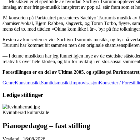
— Musikken er et speilbilde av hvordan Sachiyo Tsurumi opplever sitt
innslag av mer fringe-musikk innspirert av pop e.l. står fram som et he
På konserten på Parkteatret presenteres Sachiyo Tsurumis musikk av 
shamisen/vokal, Bjørn Rabben, slagverk, og Torun Torbo, fløyte, sam
mens del to, med tittelen «Okina kom ikke i år», byr på frie tolkning
Resten av konserten er viet Sachiyo Tsurumis musikk, og byr på v
Tsurumi har kommet hit sammen men den originale shamisenspilleren 
— I denne musikken har jeg funnet igjen mye av de estetiske ståstede
relativ lik over hele kloden, og blir for uviktig i en stor-sosial samme
Forestillingen er en del av Ultima 2005, og spilles på Parktreatret
GenreKunstmusikkSamtidsmusikk
Improvisasjon
Konserter / Forestill
Ledige stillinger
Kvinnherad kulturskule
Pianopedagog – fast stilling
Vestland | 16/08/2026