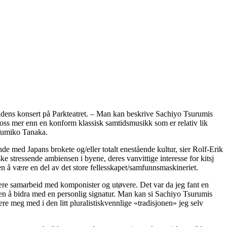
veldens konsert på Parkteatret. – Man kan beskrive Sachiyo Tsurumis
oss mer enn en konform klassisk samtidsmusikk som er relativ lik
 Yumiko Tanaka.
e med Japans brokete og/eller totalt enestående kultur, sier Rolf-Erik
ke stressende ambiensen i byene, deres vanvittige interesse for kitsj
uten å være en del av det store fellesskapet/samfunnsmaskineriet.
nære samarbeid med komponister og utøvere. Det var da jeg fant en
 uten å bidra med en personlig signatur. Man kan si Sachiyo Tsurumis
re meg med i den litt pluralistiskvennlige «tradisjonen» jeg selv