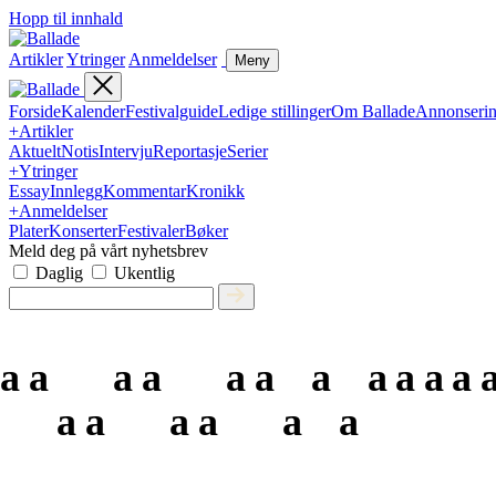
Hopp til innhald
Artikler
Ytringer
Anmeldelser
Meny
Forside
Kalender
Festivalguide
Ledige stillinger
Om Ballade
Annonseri
+
Artikler
Aktuelt
Notis
Intervju
Reportasje
Serier
+
Ytringer
Essay
Innlegg
Kommentar
Kronikk
+
Anmeldelser
Plater
Konserter
Festivaler
Bøker
Meld deg på vårt nyhetsbrev
Daglig
Ukentlig
a
a
a
a
a
a
a
a
a
a
a
a
a
a
a
a
a