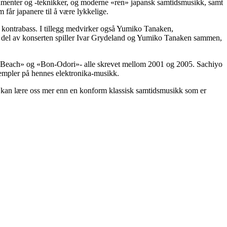
trumenter og -teknikker, og moderne «ren» japansk samtidsmusikk, samt
 får japanere til å være lykkelige.
 kontrabass. I tillegg medvirker også Yumiko Tanaken,
te del av konserten spiller Ivar Grydeland og Yumiko Tanaken sammen,
 Beach» og «Bon-Odori»- alle skrevet mellom 2001 og 2005. Sachiyo
empler på hennes elektronika-musikk.
om kan lære oss mer enn en konform klassisk samtidsmusikk som er