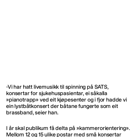
-Vi har hatt livemusikk til spinning på SATS,
konsertar for sjukehuspasientar, ei såkalla
»pianotrapp» ved eit kjøpesenter og i fjor hadde vi
ein lystbåtkonsert der båtane fungerte som eit
brassband, seier han.
I år skal publikum få delta på »kammerorientering».
Mellom 12 og 15 ulike postar med små konsertar