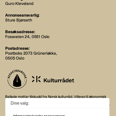
Guro Kleveland
Annonseansvarlig:
Sture Bjørseth
Besøksadresse:
Fossveien 24, 0551 Oslo
Postadresse:
Postboks 2073 Grünerløkka,
0505 Oslo
Ballade mottar tilskudd fra Norsk kulturråd, i tillegg til økonomisk
støtte fra eierne NOPA, Norsk komponistforening og
Dine valg:
Musikkforleggerne. Ballade drives etter Redaktør- og Vær Varsom-
plakaten.