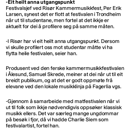
-Eit heilt anna utgangspunkt
Festivalsjef ved Risør Kammermusikkfest, Per Erik
Larsen, synest det er flott at festivalen i Trondheim
når ut til studentane, men fortel at det ikkje er
aktuelt for dei å profilere seg på samme måten.
-I Risør har vi eit heilt anna utgangspunkt. Dersom
vi skulle profilert oss mot studentar måtte vi ha
flytta heile festivalen, seier han.
Produsent ved den ferske kammermusikkfestivalen
i Ålesund, Samuel Skrede, meiner at dei når ut til eit
breidt publikum, og at det er godt oppmøte frå
elevane ved den lokale musikklinja på Fagerlia vgs.
-Gjennom å samarbeide med matfestivalen når vi
ut til folk som ikkje nødvendigvis oppsøker klassisk
musikk ellers. Det var særleg mange ungdommar
på besøk i fjor, då vi hadde Charlie Siem som
festivalartist, fortel han.