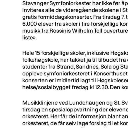
Stavanger Symfoniorkester har ikke før 
inviteres alle de videregående skolene i St
gratis formiddagskonserter. Fra tirsdag 7. 
6.000 elever fra skoler i fire forskjellige 
musikk fra Rossinis Wilhelm Tell ouverture
liste».
Hele 15 forskjellige skoler, inklusive Høgs
folkehøgskole, har takket ja til tilbudet fra
studenter fra Strand, Sandnes, Sola og S
oppleve symfoniorkesteret i Konserthuset 
konserten er imidlertid lagt til Høgskoles
helse/sosialbygget fredag kl 12.30. Den kon
Musikklinjene ved Lundehaugen og St. Svi
tirsdag en spesialoppvartning der elevene
orkesteret. Her får de informasjon blant 
orkesteret, de får selv lage forslag til et 