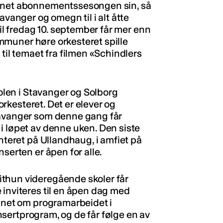
åpnet abonnementssesongen sin, så
avanger og omegn til i alt åtte
til fredag 10. september får mer enn
kommuner høre orkesteret spille
 til temaet fra filmen «Schindlers
kolen i Stavanger og Solborg
 orkesteret. Det er elever og
tavanger som denne gang får
i løpet av denne uken. Den siste
enteret på Ullandhaug, i amfiet på
serten er åpen for alle.
thun videregående skoler får
 inviteres til en åpen dag med
annet om programarbeidet i
konsertprogram, og de får følge en av