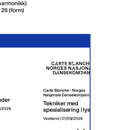
(harmonikk)
 26 (form)
Carte Blanche - Norges
Oslo K
Nasjonale Dansekompani
eder
Dagli
Tekniker med
8/2026
spesialisering i lys
Oslo | 
Vestland | 01/09/2026