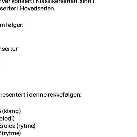
er konsert i Klassikerserien. «Inn i
serter i Hovedserien.
m følger:
serter
t
presentert i denne rekkefølgen:
5 (klang)
elodi)
roica (rytme)
 (rytme)