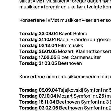
slik at «Møt Musikken» foregår dagen før hv
musikken» foregår en uke før utvalgte kon
Konsertene i «Møt musikken»-serien er so
Torsdag 23.09.04
Ravel: Bolero
Torsdag 21.10.04
Bach: Brandenburgerkon
Torsdag 02.12.04
Filmmusikk
Torsdag 20.01.05
Mozart: Klarinettkonser
Torsdag 17.02.05
Bizet: Carmensuiter
Torsdag 31.03.05
Beethoven
Konsertene i «Inn i musikken»-serien blir 
Torsdag 09.09.04
Tsjajkovskij Symfoni nr. 
Torsdag 07.10.04
Mozart Symfoni nr. 25 (m
Torsdag 18.11.04
Beethoven Symfoni nr. 3 E
Torsdag 03.02.05
Beethoven Symfoni nr. 2