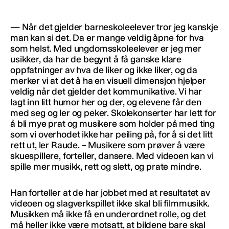
— Når det gjelder barneskoleelever tror jeg kanskje
man kan si det. Da er mange veldig åpne for hva
som helst. Med ungdomsskoleelever er jeg mer
usikker, da har de begynt å få ganske klare
oppfatninger av hva de liker og ikke liker, og da
merker vi at det å ha en visuell dimensjon hjelper
veldig når det gjelder det kommunikative. Vi har
lagt inn litt humor her og der, og elevene får den
med seg og ler og peker. Skolekonserter har lett for
å bli mye prat og musikere som holder på med ting
som vi overhodet ikke har peiling på, for å si det litt
rett ut, ler Raude. – Musikere som prøver å være
skuespillere, forteller, dansere. Med videoen kan vi
spille mer musikk, rett og slett, og prate mindre.
Han forteller at de har jobbet med at resultatet av
videoen og slagverkspillet ikke skal bli filmmusikk.
Musikken må ikke få en underordnet rolle, og det
må heller ikke være motsatt, at bildene bare skal