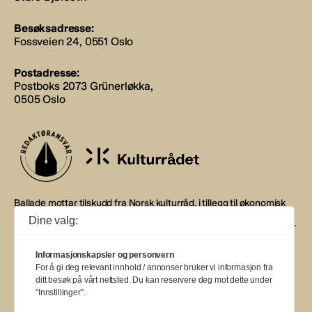
Besøksadresse:
Fossveien 24, 0551 Oslo
Postadresse:
Postboks 2073 Grünerløkka,
0505 Oslo
Ballade mottar tilskudd fra Norsk kulturråd, i tillegg til økonomisk
støtte fra eierne NOPA, Norsk komponistforening og
Dine valg:
Musikkforleggerne. Ballade drives etter Redaktør- og Vær Varsom-
plakaten.
Informasjonskapsler og personvern
BALLADE — NORGES MUSIKKMAGASIN
For å gi deg relevant innhold / annonser bruker vi informasjon fra
ditt besøk på vårt nettsted. Du kan reservere deg mot dette under
"Innstillinger".