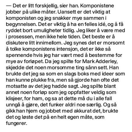
— Det er litt forskjellig, sier han. Komponistene
jobber på ulike måter. Uansett er det viktig at
komponisten og jeg snakker mye sammen i
begynnelsen. Det er viktig å ha en felles idé, og å få
ryddet bort umuligheter tidlig. Jeg liker å være med
i prosessen, men ikke hele tiden. Det beste er å
diskutere litt innimellom. Jeg synes det er morsomt
å tolke komponistens intensjon, det er ikke så
spennende hvis jeg har vært med å bestemme for
mye av forløpet. Da jeg spilte for Mark Adderley,
skjedde det noen morsomme ting sånn sett. Han
brukte det jeg sa som en slags boks med ideer som
han kunne plukke fra, men så gjorde han ofte det
motsatte av det jeg hadde sagt. Jeg spilte blant
annet noen forløp som jeg oppfatter veldig som
klisjeer, for ham, og sa at dette må du i alle fall
unngå å gjøre, det funker aldri noe særlig. Og så
gikk han hjem og jobbet med akkurat det, brukte
det og løste det på en helt egen måte, som
fungerer.