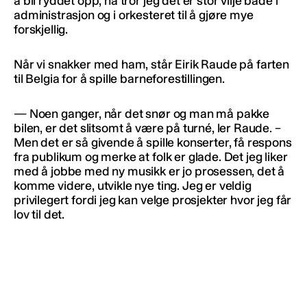
å bli ryddet opp, nå tror jeg det er stor vilje både i
administrasjon og i orkesteret til å gjøre mye
forskjellig.
Når vi snakker med ham, står Eirik Raude på farten
til Belgia for å spille barneforestillingen.
— Noen ganger, når det snør og man må pakke
bilen, er det slitsomt å være på turné, ler Raude. –
Men det er så givende å spille konserter, få respons
fra publikum og merke at folk er glade. Det jeg liker
med å jobbe med ny musikk er jo prosessen, det å
komme videre, utvikle nye ting. Jeg er veldig
privilegert fordi jeg kan velge prosjekter hvor jeg får
lov til det.