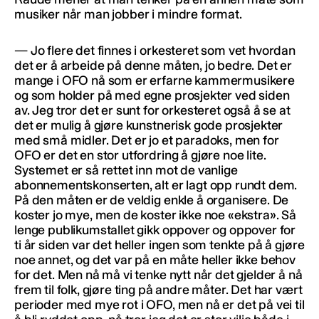
musiker når man jobber i mindre format.
— Jo flere det finnes i orkesteret som vet hvordan
det er å arbeide på denne måten, jo bedre. Det er
mange i OFO nå som er erfarne kammermusikere
og som holder på med egne prosjekter ved siden
av. Jeg tror det er sunt for orkesteret også å se at
det er mulig å gjøre kunstnerisk gode prosjekter
med små midler. Det er jo et paradoks, men for
OFO er det en stor utfordring å gjøre noe lite.
Systemet er så rettet inn mot de vanlige
abonnementskonserten, alt er lagt opp rundt dem.
På den måten er de veldig enkle å organisere. De
koster jo mye, men de koster ikke noe «ekstra». Så
lenge publikumstallet gikk oppover og oppover for
ti år siden var det heller ingen som tenkte på å gjøre
noe annet, og det var på en måte heller ikke behov
for det. Men nå må vi tenke nytt når det gjelder å nå
frem til folk, gjøre ting på andre måter. Det har vært
perioder med mye rot i OFO, men nå er det på vei til