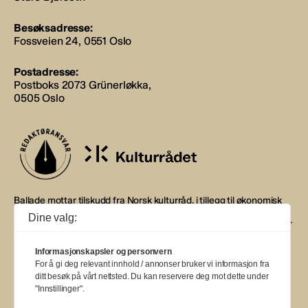
Besøksadresse:
Fossveien 24, 0551 Oslo
Postadresse:
Postboks 2073 Grünerløkka,
0505 Oslo
Ballade mottar tilskudd fra Norsk kulturråd, i tillegg til økonomisk
støtte fra eierne NOPA, Norsk komponistforening og
Dine valg:
Musikkforleggerne. Ballade drives etter Redaktør- og Vær Varsom-
plakaten.
Informasjonskapsler og personvern
BALLADE — NORGES MUSIKKMAGASIN
For å gi deg relevant innhold / annonser bruker vi informasjon fra
ditt besøk på vårt nettsted. Du kan reservere deg mot dette under
"Innstillinger".