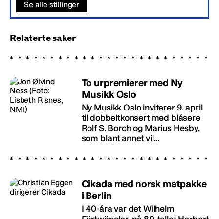
Se alle stillinger
Relaterte saker
To urpremierer med Ny
Musikk Oslo
Ny Musikk Oslo inviterer 9. april
til dobbeltkonsert med blåsere
Rolf S. Borch og Marius Hesby,
som blant annet vil...
Cikada med norsk matpakke
i Berlin
I 40-åra var det Wilhelm
Fürtwängler, på 80-tallet Herbert