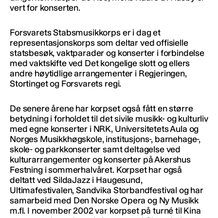
vert for konserten.
Forsvarets Stabsmusikkorps er i dag et
representasjonskorps som deltar ved offisielle
statsbesøk, vaktparader og konserter i forbindelse
med vaktskifte ved Det kongelige slott og ellers
andre høytidlige arrangementer i Regjeringen,
Stortinget og Forsvarets regi.
De senere årene har korpset også fått en større
betydning i forholdet til det sivile musikk- og kulturliv
med egne konserter i NRK, Universitetets Aula og
Norges Musikkhøgskole, institusjons-, barnehage-,
skole- og parkkonserter samt deltagelse ved
kulturarrangementer og konserter på Akershus
Festning i sommerhalvåret. Korpset har også
deltatt ved SildaJazz i Haugesund,
Ultimafestivalen, Sandvika Storbandfestival og har
samarbeid med Den Norske Opera og Ny Musikk
m.fl. I november 2002 var korpset på turné til Kina