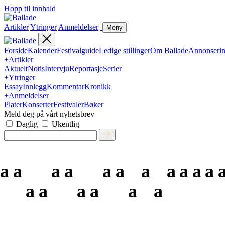
Hopp til innhald
Artikler
Ytringer
Anmeldelser
Meny
Forside
Kalender
Festivalguide
Ledige stillinger
Om Ballade
Annonseri
+
Artikler
Aktuelt
Notis
Intervju
Reportasje
Serier
+
Ytringer
Essay
Innlegg
Kommentar
Kronikk
+
Anmeldelser
Plater
Konserter
Festivaler
Bøker
Meld deg på vårt nyhetsbrev
Daglig
Ukentlig
a
a
a
a
a
a
a
a
a
a
a
a
a
a
a
a
a