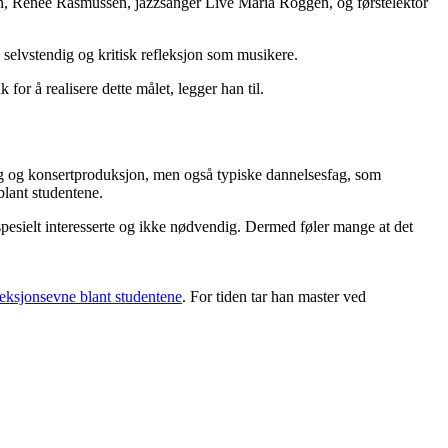
n, Renée Rasmussen, jazzsanger Live Maria Roggen, og førstelektor
 selvstendig og kritisk refleksjon som musikere.
for å realisere dette målet, legger han til.
ing og konsertproduksjon, men også typiske dannelsesfag, som
blant studentene.
 spesielt interesserte og ikke nødvendig. Dermed føler mange at det
leksjonsevne blant studentene
. For tiden tar han master ved