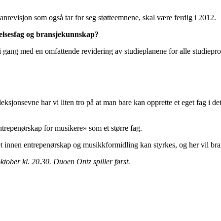
nrevisjon som også tar for seg støtteemnene, skal være ferdig i 2012.
annelsesfag og bransjekunnskap?
er i gang med en omfattende revidering av studieplanene for alle studie
eksjonsevne har vi liten tro på at man bare kan opprette et eget fag i 
ntrepenørskap for musikere» som et større fag.
t innen entrepenørskap og musikkformidling kan styrkes, og her vil b
ber kl. 20.30. Duoen Ontz spiller først.