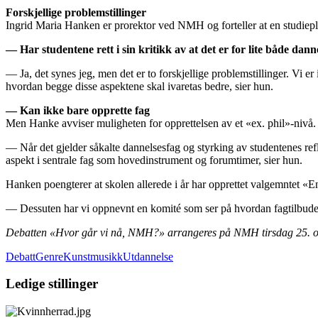
Forskjellige problemstillinger
Ingrid Maria Hanken er prorektor ved NMH og forteller at en studiepla
—
Har studentene rett i sin kritikk av at det er for lite både d
— Ja, det synes jeg, men det er to forskjellige problemstillinger. Vi 
hvordan begge disse aspektene skal ivaretas bedre, sier hun.
— Kan ikke bare opprette fag
Men Hanke avviser muligheten for opprettelsen av et «ex. phil»-nivå.
— Når det gjelder såkalte dannelsesfag og styrking av studentenes refl
aspekt i sentrale fag som hovedinstrument og forumtimer, sier hun.
Hanken poengterer at skolen allerede i år har opprettet valgemntet «E
— Dessuten har vi oppnevnt en komité som ser på hvordan fagtilbude
Debatten «Hvor går vi nå, NMH?» arrangeres på NMH tirsdag 25. okto
Debatt
GenreKunstmusikk
Utdannelse
Ledige stillinger