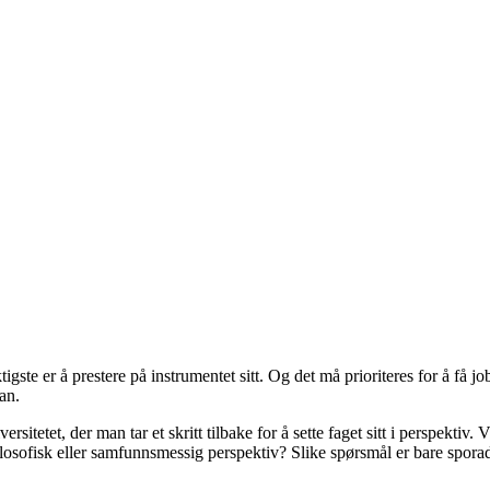
e er å prestere på instrumentet sitt. Og det må prioriteres for å få jobb 
an.
ersitetet, der man tar et skritt tilbake for å sette faget sitt i perspekt
losofisk eller samfunnsmessig perspektiv? Slike spørsmål er bare spora