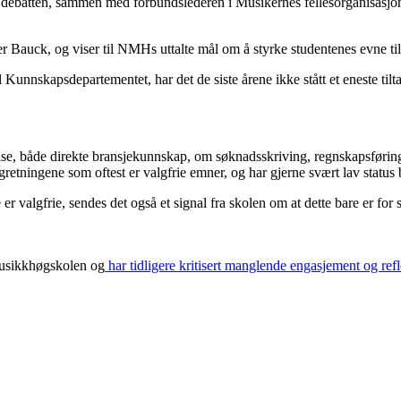
debatten, sammen med forbundslederen i Musikernes fellesorganisasjo
r Bauck, og viser til NMHs uttalte mål om å styrke studentenes evne til
nnskapsdepartementet, har det de siste årene ikke stått et eneste tiltak 
øvelse, både direkte bransjekunnskap, om søknadsskriving, regnskapsfør
retningene som oftest er valgfrie emner, og har gjerne svært lav status 
er valgfrie, sendes det også et signal fra skolen om at dette bare er for
 Musikkhøgskolen og
har tidligere kritisert manglende engasjement og ref