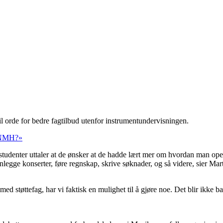
l orde for bedre fagtilbud utenfor instrumentundervisningen.
, NMH?»
e studenter uttaler at de ønsker at de hadde lært mer om hvordan man op
anlegge konserter, føre regnskap, skrive søknader, og så videre, sier M
støttefag, har vi faktisk en mulighet til å gjøre noe. Det blir ikke ba