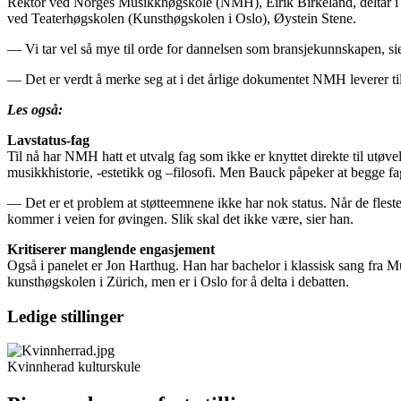
Rektor ved Norges Musikkhøgskole (NMH), Eirik Birkeland, deltar i 
ved Teaterhøgskolen (Kunsthøgskolen i Oslo), Øystein Stene.
— Vi tar vel så mye til orde for dannelsen som bransjekunnskapen, sie
— Det er verdt å merke seg at i det årlige dokumentet NMH leverer til Ku
Les også:
Lavstatus-fag
Til nå har NMH hatt et utvalg fag som ikke er knyttet direkte til ut
musikkhistorie, -estetikk og –filosofi. Men Bauck påpeker at begge fag
— Det er et problem at støtteemnene ikke har nok status. Når de fleste 
kommer i veien for øvingen. Slik skal det ikke være, sier han.
Kritiserer manglende engasjement
Også i panelet er Jon Harthug. Han har bachelor i klassisk sang fra
kunsthøgskolen i Zürich, men er i Oslo for å delta i debatten.
Ledige stillinger
Kvinnherad kulturskule