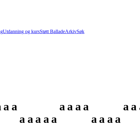
ng
Utdanning og kurs
Støtt Ballade
Arkiv
Søk
a
a
a
a
a
a
a
a
a
a
a
a
a
a
a
a
a
a