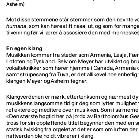
Asheim)
Mot disse stemmene står stemmer som den nevnte
v
humana
, som kan høres litt nasal ut, og som for mange 
tilvenning før vi lærer å assosiere den med mennesk
En egen klang
Musikken kommer fra steder som Armenia, Lesja, Fæ
Lofoten og Tyskland. Selv om Meyer har utviklet og br
vokalteknikker som hører hjemme i Canada, Armenia o
samt strupesang fra Tuva, er det allikevel noe enhetlig
klangen Meyer og Asheim tegner.
Klangverdenen er mørk, ettertenksom og nærmest dy
musikkens langsomme tid gir deg som lytter mulighet ti
reflektere og meditere over musikken. Som i salmeme
«Den største høgtid her på jord» av Bartholomäus Gesi
tross for sin oppløftende tittel begynner den med en 
statisk hvisking fra orgelet at det er som om luften der
nattverden ble holdt vibrerer i klang.