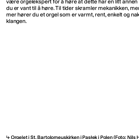
være orgelekspert for å høre at dette har en litt annen
du er vant til å høre. Til tider skramler mekanikken, m
mer hører du et orgel som er varmt, rent, enkelt og nak
klangen.
Orgelet i St. Bartolomeuskirken i Pasłęk i Polen
(Foto: Nils 