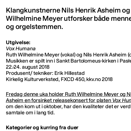
Klangkunstnerne Nils Henrik Asheim og
Wilhelmine Meyer utforsker både menn
og orgelstemmen.
Utgivelse:
Vox Humana
Ruth Wilhelmine Meyer (vokal) og Nils Henrik Asheim (o
Musikken er spilt inn i Sankt Bartolomeus-kirken i Pasł
22.-24. august 2018
Produsent/ tekniker: Erik Hillestad
Kirkelig Kulturverksted, FXCD 450, kkv.no 2018
Fredag denne uka holder Ruth Wilhelmine Meyer og Ni
Asheim en forsinket releasekonsert for platen
Vox Hu
om den kom ut i oktober, har den kvaliteter det er verd
samtale om i lang tid.
Kategorier og kurring fra duer