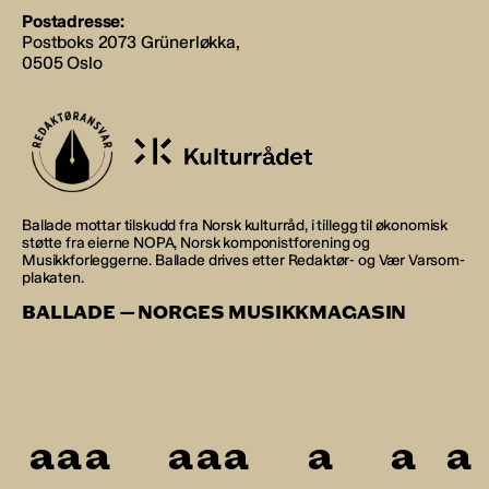
Postadresse:
Postboks 2073 Grünerløkka,
0505 Oslo
Ballade mottar tilskudd fra Norsk kulturråd, i tillegg til økonomisk
støtte fra eierne NOPA, Norsk komponistforening og
Musikkforleggerne. Ballade drives etter Redaktør- og Vær Varsom-
plakaten.
BALLADE — NORGES MUSIKKMAGASIN
a
a
a
a
a
a
a
a
a