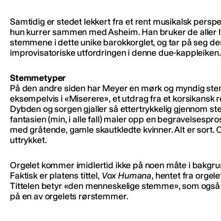
Samtidig er stedet lekkert fra et rent musikalsk perspe
hun kurrer sammen med Asheim. Han bruker de aller 
stemmene i dette unike barokkorglet, og tar på seg de
improvisatoriske utfordringen i denne due-kappleiken.
Stemmetyper
På den andre siden har Meyer en mørk og myndig st
eksempelvis i «Miserere», et utdrag fra et korsikansk 
Dybden og sorgen gjaller så ettertrykkelig gjennom s
fantasien (min, i alle fall) maler opp en begravelsespr
med gråtende, gamle skautkledte kvinner. Alt er sort.
uttrykket.
Orgelet kommer imidlertid ikke på noen måte i bakgru
Faktisk er platens tittel,
Vox Humana
, hentet fra orgel
Tittelen betyr «den menneskelige stemme», som også
på en av orgelets rørstemmer.