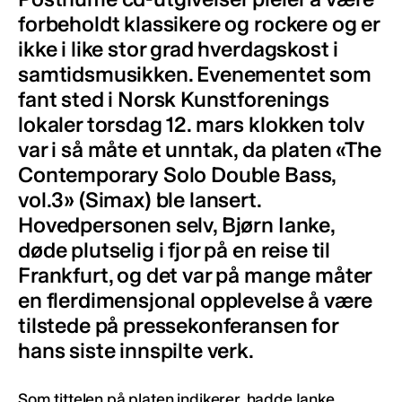
forbeholdt klassikere og rockere og er
ikke i like stor grad hverdagskost i
samtidsmusikken. Evenementet som
fant sted i Norsk Kunstforenings
lokaler torsdag 12. mars klokken tolv
var i så måte et unntak, da platen «The
Contemporary Solo Double Bass,
vol.3» (Simax) ble lansert.
Hovedpersonen selv, Bjørn Ianke,
døde plutselig i fjor på en reise til
Frankfurt, og det var på mange måter
en flerdimensjonal opplevelse å være
tilstede på pressekonferansen for
hans siste innspilte verk.
Som tittelen på platen indikerer, hadde Ianke