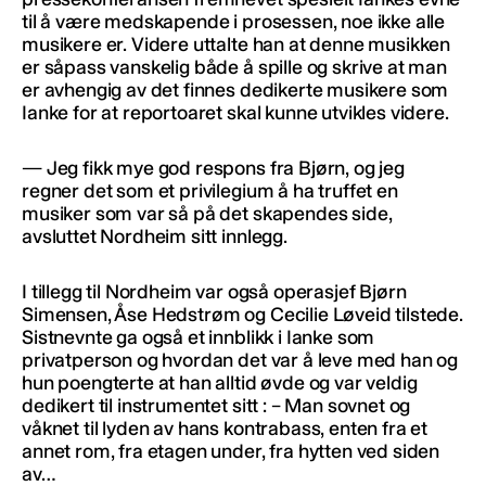
til å være medskapende i prosessen, noe ikke alle
musikere er. Videre uttalte han at denne musikken
er såpass vanskelig både å spille og skrive at man
er avhengig av det finnes dedikerte musikere som
Ianke for at reportoaret skal kunne utvikles videre.
— Jeg fikk mye god respons fra Bjørn, og jeg
regner det som et privilegium å ha truffet en
musiker som var så på det skapendes side,
avsluttet Nordheim sitt innlegg.
I tillegg til Nordheim var også operasjef Bjørn
Simensen, Åse Hedstrøm og Cecilie Løveid tilstede.
Sistnevnte ga også et innblikk i Ianke som
privatperson og hvordan det var å leve med han og
hun poengterte at han alltid øvde og var veldig
dedikert til instrumentet sitt : – Man sovnet og
våknet til lyden av hans kontrabass, enten fra et
annet rom, fra etagen under, fra hytten ved siden
av…