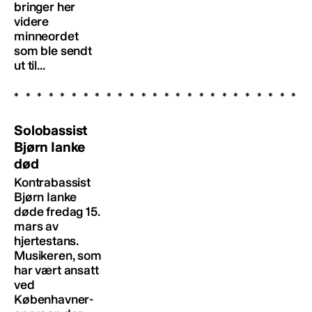
bringer her
videre
minneordet
som ble sendt
ut til...
Solobassist
Bjørn Ianke
død
Kontrabassist
Bjørn Ianke
døde fredag 15.
mars av
hjertestans.
Musikeren, som
har vært ansatt
ved
Københavner-