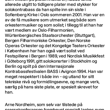
allerede utgitt to tidligere plater med stykker for
solokontrabass da han spilte inn sin siste i
Sofienberg Kirke i Oslo sommeren 2001. Han var en
av de få musikere som utmerket seg både som
orkestermusiker og som solist; i tillegg til at han har
vært medlem av Oslo-Filharmonien,
Würtenbergisches Staatsorchester (Stuttgart),
Bergen Filharmoniske Orkester, Den Norske
Operas Orkester og det Kongelige Teaters Orkester
i København har han også vært solist ved
Festspillene i Bergen i 1989, ved Nordisk Musikkfest
i Göteborg 1991, gitt solokonsrter i Stockholm og
Berlin og spilt på den Internasjonale
Kontrabassfestivalen BASS i Avignon 1994. Han var
meget respektert i både inn – og utland for sitt
tekniske nivå og formidlingsevne, og mange verk,
særlig på hans siste plate, er spesielt skrevet for
han.
Arne Nordheim, som selv var tilstede på
pressekonferansen fremhevet spesielt Iankes evne