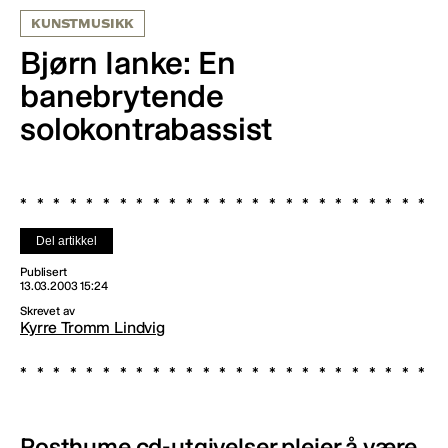
KUNSTMUSIKK
Bjørn Ianke: En
banebrytende
solokontrabassist
Del artikkel
Publisert
13.03.2003 15:24
Skrevet av
Kyrre Tromm Lindvig
Posthume cd-utgivelser pleier å være