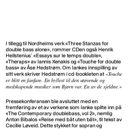
I tillegg til Nordheims verk «Three Stanzas for
double bass alone», rommer CDen også Henrik
Hellstenius´ «Essays sur le temps double»,
«Theraps» av Iannis Xenakis og «Touche for double
bass» av Åse Hedstrøm. Om Iankes innspilling av
«Touche
sitt verk skriver Hedstrøm i cd-bookleten at
er blitt en fanfare. En hyllest til den utøvende og
medskapende musiker som Bjørn var. En av de sjeldne.»
Pressekonferansen ble avsluttet med en
fremføring av et av verkene som Ianke spilte inn på
«The Contemporary doublebass, vol 2», nemlig
Anton Bibalos «Reise med båt uten båt», til tekst av
Cecilie Løveid. Dette stykket for sopran og