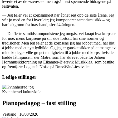
leverte et av de «særeste» men også mest spennende bidragene på
festivalen.
— Jeg føler vel at korpsmiljøet har åpnet seg opp de siste årene. Jeg
står jo med en fot i hver leir; jeg komponerer samtidsmusikk – og
har bakgrunn fra brassband, sier 24-åringen.
— De fleste samtidskomponistene jeg omgås, vet knapt hva korps er
for noe, mens korpsene på sin side fortsatt har sine normer og
tradisjoner. Men jeg føler at de korpsene jeg har jobbet med, har likt
å jobbe med et nytt lydbilde. Og jeg er ganske sikker på at mange av
mine kolleger ville grepet muligheten til å jobbe med korps, hvis de
hadde fått sjansen, sier Matre, som har skrevet både for Jahren
Hornmusikkforening og Eikanger-Bjørsvik Musikklag, som bestilte
og fremførte Logitech Noise på BrassWind-festivalen.
Ledige stillinger
Kvinnherad kulturskule
Pianopedagog – fast stilling
Vestland | 16/08/2026