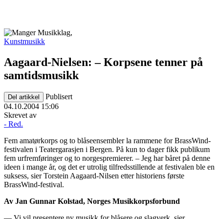
Kunstmusikk
Aagaard-Nielsen: – Korpsene tenner på
samtidsmusikk
Publisert
Del artikkel
04.10.2004 15:06
Skrevet av
- Red.
Fem amatørkorps og to blåseensembler la rammene for BrassWind-
festivalen i Teatergarasjen i Bergen. På kun to dager fikk publikum
fem urfremføringer og to norgespremierer. – Jeg har båret på denne
ideen i mange år, og det er utrolig tilfredsstillende at festivalen ble en
suksess, sier Torstein Aagaard-Nilsen etter historiens første
BrassWind-festival.
Av Jan Gunnar Kolstad, Norges Musikkorpsforbund
— Vi vil presentere ny musikk for blåsere og slagverk, sier