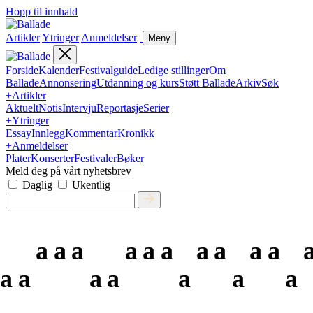
Hopp til innhald
Artikler
Ytringer
Anmeldelser
Meny
Forside
Kalender
Festivalguide
Ledige stillinger
Om
Ballade
Annonsering
Utdanning og kurs
Støtt Ballade
Arkiv
Søk
+
Artikler
Aktuelt
Notis
Intervju
Reportasje
Serier
+
Ytringer
Essay
Innlegg
Kommentar
Kronikk
+
Anmeldelser
Plater
Konserter
Festivaler
Bøker
Meld deg på vårt nyhetsbrev
Daglig
Ukentlig
a
a
a
a
a
a
a
a
a
a
a
a
a
a
a
a
a