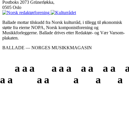
Postboks 2073 Grünerløkka,
0505 Oslo
Ballade mottar tilskudd fra Norsk kulturråd, i tillegg til økonomisk
støtte fra eierne NOPA, Norsk komponistforening og
Musikkforleggerne. Ballade drives etter Redaktør- og Vær Varsom-
plakaten.
BALLADE — NORGES MUSIKKMAGASIN
a
a
a
a
a
a
a
a
a
a
a
a
a
a
a
a
a