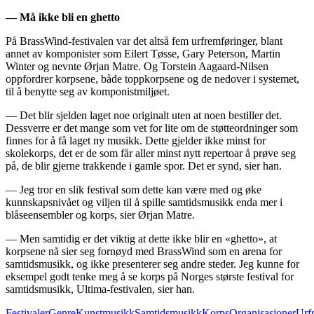
— Må ikke bli en ghetto
På BrassWind-festivalen var det altså fem urfremføringer, blant
annet av komponister som Eilert Tøsse, Gary Peterson, Martin
Winter og nevnte Ørjan Matre. Og Torstein Aagaard-Nilsen
oppfordrer korpsene, både toppkorpsene og de nedover i systemet,
til å benytte seg av komponistmiljøet.
— Det blir sjelden laget noe originalt uten at noen bestiller det.
Dessverre er det mange som vet for lite om de støtteordninger som
finnes for å få laget ny musikk. Dette gjelder ikke minst for
skolekorps, det er de som får aller minst nytt repertoar å prøve seg
på, de blir gjerne trakkende i gamle spor. Det er synd, sier han.
— Jeg tror en slik festival som dette kan være med og øke
kunnskapsnivået og viljen til å spille samtidsmusikk enda mer i
blåseensembler og korps, sier Ørjan Matre.
— Men samtidig er det viktig at dette ikke blir en «ghetto», at
korpsene nå sier seg fornøyd med BrassWind som en arena for
samtidsmusikk, og ikke presenterer seg andre steder. Jeg kunne for
eksempel godt tenke meg å se korps på Norges største festival for
samtidsmusikk, Ultima-festivalen, sier han.
Festivaler
GenreKunstmusikkSamtidsmusikk
Korps
Organisasjoner
Urf