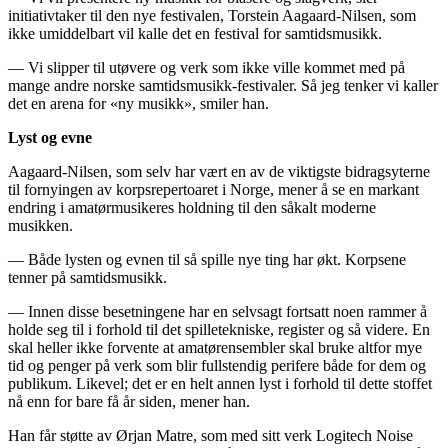
initiativtaker til den nye festivalen, Torstein Aagaard-Nilsen, som
ikke umiddelbart vil kalle det en festival for samtidsmusikk.
— Vi slipper til utøvere og verk som ikke ville kommet med på
mange andre norske samtidsmusikk-festivaler. Så jeg tenker vi kaller
det en arena for «ny musikk», smiler han.
Lyst og evne
Aagaard-Nilsen, som selv har vært en av de viktigste bidragsyterne
til fornyingen av korpsrepertoaret i Norge, mener å se en markant
endring i amatørmusikeres holdning til den såkalt moderne
musikken.
— Både lysten og evnen til så spille nye ting har økt. Korpsene
tenner på samtidsmusikk.
— Innen disse besetningene har en selvsagt fortsatt noen rammer å
holde seg til i forhold til det spilletekniske, register og så videre. En
skal heller ikke forvente at amatørensembler skal bruke altfor mye
tid og penger på verk som blir fullstendig perifere både for dem og
publikum. Likevel; det er en helt annen lyst i forhold til dette stoffet
nå enn for bare få år siden, mener han.
Han får støtte av Ørjan Matre, som med sitt verk Logitech Noise