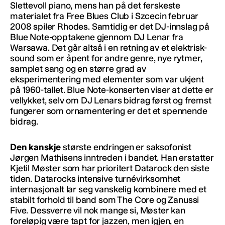
Slettevoll piano, mens han på det ferskeste
materialet fra Free Blues Club i Szcecin februar
2008 spiler Rhodes. Samtidig er det DJ-innslag på
Blue Note-opptakene gjennom DJ Lenar fra
Warsawa. Det går altså i en retning av et elektrisk-
sound som er åpent for andre genre, nye rytmer,
samplet sang og en større grad av
eksperimentering med elementer som var ukjent
på 1960-tallet. Blue Note-konserten viser at dette er
vellykket, selv om DJ Lenars bidrag først og fremst
fungerer som ornamentering er det et spennende
bidrag.
Den kanskje
største endringen er saksofonist
Jørgen Mathisens inntreden i bandet. Han erstatter
Kjetil Møster som har prioritert Datarock den siste
tiden. Datarocks intensive turnévirksomhet
internasjonalt lar seg vanskelig kombinere med et
stabilt forhold til band som The Core og Zanussi
Five. Dessverre vil nok mange si, Møster kan
foreløpig være tapt for jazzen, men igjen, en