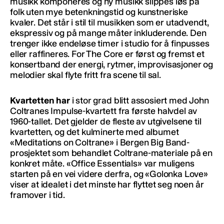
musikk komponeres og ny musikk slippes løs på
folk uten mye betenkningstid og kunstneriske
kvaler. Det står i stil til musikken som er utadvendt,
ekspressiv og på mange måter inkluderende. Den
trenger ikke endeløse timer i studio for å finpusses
eller raffineres. For The Core er først og fremst et
konsertband der energi, rytmer, improvisasjoner og
melodier skal flyte fritt fra scene til sal.
Kvartetten har
i stor grad blitt assosiert med John
Coltranes Impulse-kvartett fra første halvdel av
1960-tallet. Det gjelder de fleste av utgivelsene til
kvartetten, og det kulminerte med albumet
«Meditations on Coltrane» i Bergen Big Band-
prosjektet som behandlet Coltrane-materiale på en
konkret måte. «Office Essentials» var muligens
starten på en vei videre derfra, og «Golonka Love»
viser at idealet i det minste har flyttet seg noen år
framover i tid.