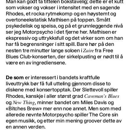
Man kan godt ta tittelen bokstavelig; dette er et kutt
som vokser og vokser i intensitet med en sagende
Rhodes, et rocka rytmekomp og en høystemt og
overtoneekstatisk Mathisen på toppen. Smått
psykedelisk og speisa, og på et grunnleggende nivå
ser jeg Motorpsycho i det fjerne her. Mathisen er
ekspressiv og uttrykksfull og det virker som om han
har få begrensninger i sitt spill. Bare hør på den
Zaire
nesten tre minutter lange soloen i
fra Free
Blues Club-konserten, der sirkelpusting er nødt til å
være en av ingrediensene.
De som
er interessert i bandets kraftfulle
liveuttrykk bør få full utteling gjennom disse to
diskene med konsertopptak. Der Slettevoll spiller
Caveman’s Blues
Rhodes, kanskje i aller størst grad
New Thing
og
, minner bandet om Miles Davis og
«Bitches Brew» mer enn noe annet. Men som med
allerede nevnte Motorpsycho spiller The Core sin
egen musikk, og etter min mening groover dette av
en annen verden.