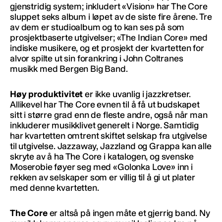
gjenstridig system; inkludert «Vision» har The Core
sluppet seks album i løpet av de siste fire årene. Tre
av dem er studioalbum og to kan ses på som
prosjektbaserte utgivelser; «The Indian Core» med
indiske musikere, og et prosjekt der kvartetten for
alvor spilte ut sin forankring i John Coltranes
musikk med Bergen Big Band.
Høy produktivitet
er ikke uvanlig i jazzkretser.
Allikevel har The Core evnen til å få ut budskapet
sitt i større grad enn de fleste andre, også når man
inkluderer musikklivet generelt i Norge. Samtidig
har kvartetten omtrent skiftet selskap fra utgivelse
til utgivelse. Jazzaway, Jazzland og Grappa kan alle
skryte av å ha The Core i katalogen, og svenske
Moserobie føyer seg med «Golonka Love» inn i
rekken av selskaper som er villig til å gi ut plater
med denne kvartetten.
The Core
er altså på ingen måte et gjerrig band. Ny