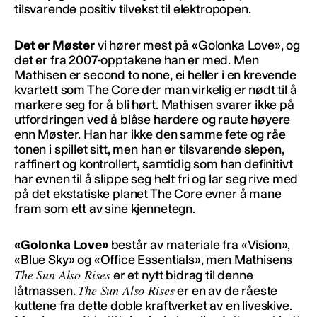
tilsvarende positiv tilvekst til elektropopen.
Det er Møster
vi hører mest på «Golonka Love», og
det er fra 2007-opptakene han er med. Men
Mathisen er second to none, ei heller i en krevende
kvartett som The Core der man virkelig er nødt til å
markere seg for å bli hørt. Mathisen svarer ikke på
utfordringen ved å blåse hardere og raute høyere
enn Møster. Han har ikke den samme fete og råe
tonen i spillet sitt, men han er tilsvarende slepen,
raffinert og kontrollert, samtidig som han definitivt
har evnen til å slippe seg helt fri og lar seg rive med
på det ekstatiske planet The Core evner å mane
fram som ett av sine kjennetegn.
«Golonka Love»
består av materiale fra «Vision»,
«Blue Sky» og «Office Essentials», men Mathisens
The Sun Also Rises
er et nytt bidrag til denne
The Sun Also Rises
låtmassen.
er en av de råeste
kuttene fra dette doble kraftverket av en liveskive.