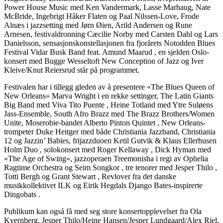
Power House Music med Ken Vandermark, Lasse Marhaug, Nate
McBride, Ingebrigt Håker Flaten og Paal Nilssen-Love, Frode
Alnæs i jazzsetting med Jørn Øien, Arild Andersen og Rune
Arnesen, festivaldronning Cæcilie Norby med Carsten Dahl og Lars
Danielsson, sensasjonskonstellasjonen fra fjorårets Notodden Blues
Festival Vidar Busk Band feat. Amund Maarud , en sjelden Oslo-
konsert med Bugge Wesseltoft New Conception of Jazz og Iver
Kleive/Knut Reiersrud står på programmet.
Festivalen har i tillegg gleden av å presentere «The Blues Queen of
New Orleans» Marva Wright i en rekke settinger, The Latin Giants
Big Band med Viva Tito Puente , Heine Totland med Ytre Suløens
Jass-Ensemble, South Afro Brazz med The Brazz Brothers/Women
Unite, Moserobie-bandet Alberto Pinton Quintet , New Orleans-
trompeter Duke Heitger med både Christiania Jazzband, Christiania
12 og Jazzin’ Babies, frijazzduoen Ketil Gutvik & Klaus Ellerhusen
Holm Duo , solokonsert med Roger Kellaway , Dick Hyman med
«The Age of Swing», jazzoperaen Treemonisha i regi av Ophelia
Ragtime Orchestra og Seim Songkor , tre tenorer med Jesper Thilo ,
Totti Bergh og Grant Stewart , Revlover fra det danske
musikkollektivet ILK og Eirik Hegdals Django Bates-inspirerte
Dingobats .
Publikum kan også få med seg store konsertopplevelser fra Ola
Kvernberg, Jesper Thilo/Heine Hansen/Jesper Lundgaard/Alex Riel,