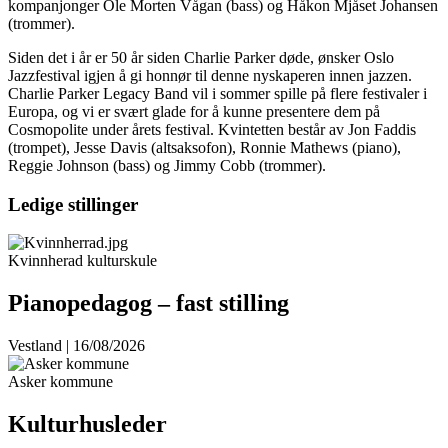
kompanjonger Ole Morten Vågan (bass) og Håkon Mjåset Johansen
(trommer).
Siden det i år er 50 år siden Charlie Parker døde, ønsker Oslo
Jazzfestival igjen å gi honnør til denne nyskaperen innen jazzen.
Charlie Parker Legacy Band vil i sommer spille på flere festivaler i
Europa, og vi er svært glade for å kunne presentere dem på
Cosmopolite under årets festival. Kvintetten består av Jon Faddis
(trompet), Jesse Davis (altsaksofon), Ronnie Mathews (piano),
Reggie Johnson (bass) og Jimmy Cobb (trommer).
Ledige stillinger
Kvinnherad kulturskule
Pianopedagog – fast stilling
Vestland | 16/08/2026
Asker kommune
Kulturhusleder