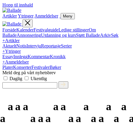
Hopp til innhald
Artikler
Ytringer
Anmeldelser
Meny
Forside
Kalender
Festivalguide
Ledige stillinger
Om
Ballade
Annonsering
Utdanning og kurs
Støtt Ballade
Arkiv
Søk
+
Artikler
Aktuelt
Notis
Intervju
Reportasje
Serier
+
Ytringer
Essay
Innlegg
Kommentar
Kronikk
+
Anmeldelser
Plater
Konserter
Festivaler
Bøker
Meld deg på vårt nyhetsbrev
Daglig
Ukentlig
a
a
a
a
a
a
a
a
a
a
a
a
a
a
a
a
a