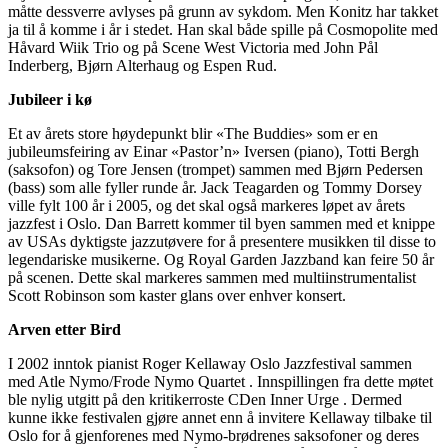
måtte dessverre avlyses på grunn av sykdom. Men Konitz har takket
ja til å komme i år i stedet. Han skal både spille på Cosmopolite med
Håvard Wiik Trio og på Scene West Victoria med John Pål
Inderberg, Bjørn Alterhaug og Espen Rud.
Jubileer i kø
Et av årets store høydepunkt blir «The Buddies» som er en
jubileumsfeiring av Einar «Pastor’n» Iversen (piano), Totti Bergh
(saksofon) og Tore Jensen (trompet) sammen med Bjørn Pedersen
(bass) som alle fyller runde år. Jack Teagarden og Tommy Dorsey
ville fylt 100 år i 2005, og det skal også markeres løpet av årets
jazzfest i Oslo. Dan Barrett kommer til byen sammen med et knippe
av USAs dyktigste jazzutøvere for å presentere musikken til disse to
legendariske musikerne. Og Royal Garden Jazzband kan feire 50 år
på scenen. Dette skal markeres sammen med multiinstrumentalist
Scott Robinson som kaster glans over enhver konsert.
Arven etter Bird
I 2002 inntok pianist Roger Kellaway Oslo Jazzfestival sammen
med Atle Nymo/Frode Nymo Quartet . Innspillingen fra dette møtet
ble nylig utgitt på den kritikerroste CDen Inner Urge . Dermed
kunne ikke festivalen gjøre annet enn å invitere Kellaway tilbake til
Oslo for å gjenforenes med Nymo-brødrenes saksofoner og deres