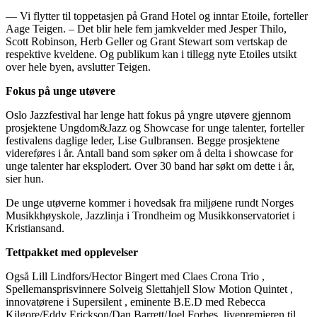
— Vi flytter til toppetasjen på Grand Hotel og inntar Etoile, forteller
Aage Teigen. – Det blir hele fem jamkvelder med Jesper Thilo,
Scott Robinson, Herb Geller og Grant Stewart som vertskap de
respektive kveldene. Og publikum kan i tillegg nyte Etoiles utsikt
over hele byen, avslutter Teigen.
Fokus på unge utøvere
Oslo Jazzfestival har lenge hatt fokus på yngre utøvere gjennom
prosjektene Ungdom&Jazz og Showcase for unge talenter, forteller
festivalens daglige leder, Lise Gulbransen. Begge prosjektene
videreføres i år. Antall band som søker om å delta i showcase for
unge talenter har eksplodert. Over 30 band har søkt om dette i år,
sier hun.
De unge utøverne kommer i hovedsak fra miljøene rundt Norges
Musikkhøyskole, Jazzlinja i Trondheim og Musikkonservatoriet i
Kristiansand.
Tettpakket med opplevelser
Også Lill Lindfors/Hector Bingert med Claes Crona Trio ,
Spellemansprisvinnere Solveig Slettahjell Slow Motion Quintet ,
innovatørene i Supersilent , eminente B.E.D med Rebecca
Kilgore/Eddy Erickson/Dan Barrett/Joel Forbes, livepremieren til