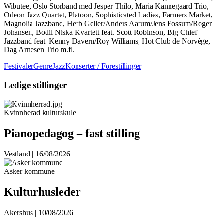
Wibutee, Oslo Storband med Jesper Thilo, Maria Kannegaard Trio,
Odeon Jazz Quartet, Platoon, Sophisticated Ladies, Farmers Market,
Magnolia Jazzband, Herb Geller/Anders Aarum/Jens Fossum/Roger
Johansen, Bodil Niska Kvartett feat. Scott Robinson, Big Chief
Jazzband feat. Kenny Davern/Roy Williams, Hot Club de Norvège,
Dag Arnesen Trio m.fl.
Festivaler
GenreJazz
Konserter / Forestillinger
Ledige stillinger
Kvinnherad kulturskule
Pianopedagog – fast stilling
Vestland | 16/08/2026
Asker kommune
Kulturhusleder
Akershus | 10/08/2026