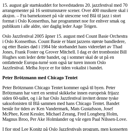
15. august går startskuddet for hovedstadens 20. jazzfestival med 70
arrangementer på 16 sentrumsnære scener. Over 400 musikere skal i
aksjon. – Fra barnekonsert på vår utescene ved Blå til jazz i stort
format i Oslo Konserthus, har programmet noe for enhver smak og
publikum i alle aldre, sier daglig leder Aage Teigen.
Oslo Jazzfestival 2005 åpner 15. august med Count Basie Orchestra
i Oslo Konserthus. Count Basie er blant jazzens største bandledere,
og etter Basies død i 1984 ble storbandet hans videreført av Thad
Jones, Frank Foster og Grover Mitchell. I dag er det trombonist Bill
Hughes som leder dette bandet, og i sommer skal de ut på en
omfattende Europa-turné som også tar turen innom Oslo
Jazzfestival. Melba Joyce er for tiden vokalist i bandet.
Peter Brötzmann med Chicago Tentet
Peter Brötzmann Chicago Tentet kommer også til byen. Peter
Brötzmann har vært en sentral skikkelse innen europeisk frijazz
siden 60-tallet, og i år har Oslo Jazzfestival invitert denne tyske
saksofonisten til Blå sammen med hans Chicago Tentet. Bandet
består for tiden av Ken Vandermark, Mats Gustafsson, Josef
McPhee, Kent Kessler, Michael Zerang, Fred Longberg Holm,
Magnus Broo, Per Ake Holmlander og vår egen Paal Nilssen-Love.
I fjor stod Lee Konitz på Oslo Jazzfestivals program, men konserten