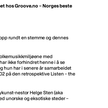
lhet hos Groove.no – Norges beste
t opp rundt en stemme og dennes
i folkemusikkmiljøene med
ar ikke forhindret henne i å se
g hun har i senere år samarbeidet
02 på den retrospektive Listen – the
øykunst-nestor Helge Sten (aka
ed unorske og eksotiske steder –