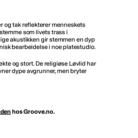
er og tak reflekterer menneskets
s stemme som livets trass i
ge akustikken gir stemmen en dyp
knisk bearbeidelse i noe platestudio.
kte og stort. De religiøse Løvlid har
avner dype avgrunner, men bryter
iden
hos Groove.no.