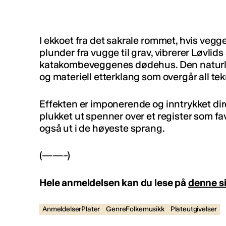
I ekkoet fra det sakrale rommet, hvis vegg
plunder fra vugge til grav, vibrerer Løvlid
katakombeveggenes dødehus. Den naturli
og materiell etterklang som overgår all te
Effekten er imponerende og inntrykket dire
plukket ut spenner over et register som f
også ut i de høyeste sprang.
(——–)
Hele anmeldelsen kan du lese på
denne s
AnmeldelserPlater
GenreFolkemusikk
Plateutgivelser