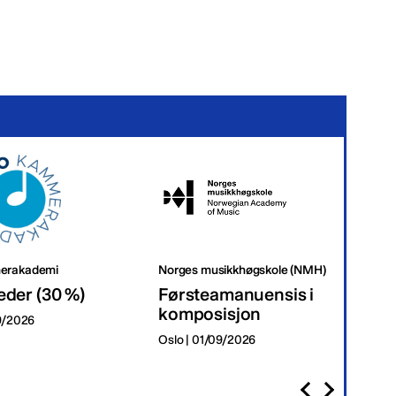
erakademi
Norges musikkhøgskole (NMH)
Tr
eder (30 %)
Førsteamanuensis i
Da
komposisjon
09/2026
Tr
Oslo | 01/09/2026