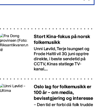
Stort Kina-fokus på norsk
folkemusikk
Unni Løvlid, Terje Isungset og
Frode Haltli vil 30. juni opptre
direkte, i beste sendetid på
CCTV, Kinas statlege TV-
kanal....
Oslo lag for folkemusikk er
100 år – om media,
bevisstgjering og interesse
– Den tid er forbi då folk trudde