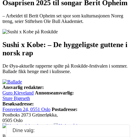
Osaprisen 2025 til songar Berit Opheim
– Arbeidet til Berit Opheim set spor som kulturnasjonen Noreg
treng, seier Stiftelsen Ole Bull Akademiet.
Sushi x Kobe: – De hyggeligste guttene i
norsk rap
De Øya-aktuelle rapperne spilte på Roskilde-festivalen i sommer.
Ballade fikk henge med i kulissene.
Ansvarlig redaktør:
Guro Kleveland
Annonseansvarlig:
Sture Bjørseth
Besøksadresse:
Fossveien 24, 0551 Oslo
Postadresse:
Postboks 2073 Grünerløkka,
0505 Oslo
Dine valg:
Ballade mottar tilskudd fra Norsk kulturråd, i tillegg til økonomisk