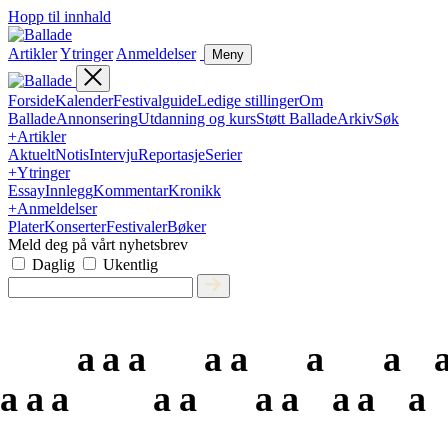
Hopp til innhald
Artikler
Ytringer
Anmeldelser
Meny
Forside
Kalender
Festivalguide
Ledige stillinger
Om
Ballade
Annonsering
Utdanning og kurs
Støtt Ballade
Arkiv
Søk
+
Artikler
Aktuelt
Notis
Intervju
Reportasje
Serier
+
Ytringer
Essay
Innlegg
Kommentar
Kronikk
+
Anmeldelser
Plater
Konserter
Festivaler
Bøker
Meld deg på vårt nyhetsbrev
Daglig
Ukentlig
a
a
a
a
a
a
a
a
a
a
a
a
a
a
a
a
a