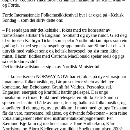
og Førde.
Førde Internasjonale Folkemusikkfestival byr i år også på «Keltisk
Søndag», som dei skriv dette om:
– På søndagen står det keltiske i fokus med tre konsertar av
framståande artistar frå England, Skotland og øyane rundt. Gled deg
til virtuosen Kathryn Tickell som spelar Northumbrian pipes som ein
gud og har med seg ei samspelt gruppe musikarar. Shine har eit sart
uttrykk med vakker song og keltisk harpespel, og sist men ikkje
minst, Blazin’ fiddles med Catriona MacDonald spelar reels og jigs
så det luktar svidd!
Dei keltiske artistane er støtta av Nordisk Ministerråd.
— I konsertserien NORWAY NOW har vi fokus på nye vibrasjonar
innan norsk folkemusikk, og i år presenterer vi ein av dei nye
kometane, Jan Beitohagen Granli frå Valdres. Personleg stil.
Engasjert, energisk og kraftfullt hardingfelespel. Dei unge
musikararne i trioen Flukt med felespelaren Sturla Eide Sundli i
spissen er inspirert både av norsk, irsk og balkansk folkemusikk, og
appellerer til eit ungt og nytt publikum. I møtet med gruppa Trispann
får du vare, morosame, religiøse, og drivande folketonar – som reine
vokalarangement eller med instrumentakkompagnement. Per
Sæmund Bjørkum og medmusikarane Tone Hulbækmo, Kåre
Nordstoga og Bjørn Kjellemyr vart tildelt Spellemannprisen 2002