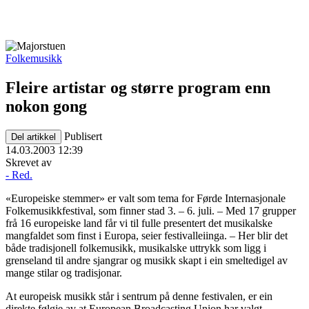
Folkemusikk
Fleire artistar og større program enn
nokon gong
Publisert
Del artikkel
14.03.2003 12:39
Skrevet av
- Red.
«Europeiske stemmer» er valt som tema for Førde Internasjonale
Folkemusikkfestival, som finner stad 3. – 6. juli. – Med 17 grupper
frå 16 europeiske land får vi til fulle presentert det musikalske
mangfaldet som finst i Europa, seier festivalleiinga. – Her blir det
både tradisjonell folkemusikk, musikalske uttrykk som ligg i
grenseland til andre sjangrar og musikk skapt i ein smeltedigel av
mange stilar og tradisjonar.
At europeisk musikk står i sentrum på denne festivalen, er ein
direkte følgje av at European Broadcasting Union har valgt