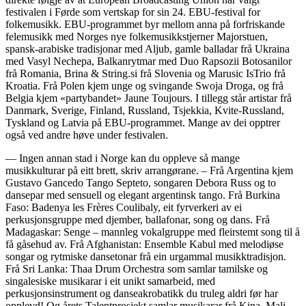
festivalen i Førde som vertskap for sin 24. EBU-festival for
folkemusikk. EBU-programmet byr mellom anna på forfriskande
felemusikk med Norges nye folkemusikkstjerner Majorstuen,
spansk-arabiske tradisjonar med Aljub, gamle balladar frå Ukraina
med Vasyl Nechepa, Balkanrytmar med Duo Rapsozii Botosanilor
frå Romania, Brina & String.si frå Slovenia og Marusic IsTrio frå
Kroatia. Frå Polen kjem unge og svingande Swoja Droga, og frå
Belgia kjem «partybandet» Jaune Toujours. I tillegg står artistar frå
Danmark, Sverige, Finland, Russland, Tsjekkia, Kvite-Russland,
Tyskland og Latvia på EBU-programmet. Mange av dei opptrer
også ved andre høve under festivalen.
— Ingen annan stad i Norge kan du oppleve så mange
musikkulturar på eitt brett, skriv arrangørane. – Frå Argentina kjem
Gustavo Gancedo Tango Septeto, songaren Debora Russ og to
dansepar med sensuell og elegant argentinsk tango. Frå Burkina
Faso: Badenya les Frères Coulibaly, eit fyrverkeri av ei
perkusjonsgruppe med djember, ballafonar, song og dans. Frå
Madagaskar: Senge – mannleg vokalgruppe med fleirstemt song til å
få gåsehud av. Frå Afghanistan: Ensemble Kabul med melodiøse
songar og rytmiske dansetonar frå ein urgammal musikktradisjon.
Frå Sri Lanka: Thaa Drum Orchestra som samlar tamilske og
singalesiske musikarar i eit unikt samarbeid, med
perkusjonsinstrument og danseakrobatikk du truleg aldri før har
opplevd! Og årets Talentprosjekt samlar musikarar frå Kina, Mali –