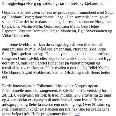
for utgjevinga «Berg og vat»n, og står for årets kyrkjekonsert.
Også i år står festivalen for ein ny produksjon i samarbeid med Sogn
og Fjordane Teater; danseforestillinga «Den som rulla’ ette’ golvé»
samlar 12 av dei beste dansarane og dansespelemennene Norge kan
by på, m.a. Martin Myhr, Gunnlaug Lien Myhr, Geir Helge
Espeseth, Øystein Romtveit, Hæge Manheim, Egil Syversbråten og
Vidar Underseth.
— I seine kveldstimar kan du svinge deg i dansen til drivande
dansemusikk av m.a. Vågå spelemannslag, Nordafjells og Indre
Sunnfjord spelemannslag. Du kan nyte ein time med den profilerte
songaren Unni Løvlid, eller vitje folkemusikklubben Columbi Egg
der vert og musikar Gabriel Fliflet byr på variert program og
musikalske overraskingar. På festivalen møter du òg Tellef Kvifte,
Ole Hamre, Sigrid Moldestad, Steinar Ofsdal og endå fleire, heiter
det.
Førde Internasjonale Folkemusikkfestival er Norges største
fleirkulturelle musikkarrangement. Festivalen er i år vertskap for den
24. EBU-festivalen for folk & trad. musikk. 240 artistar frå 25 land
og 4 verdsdelar er engasjert til årets festival, som byr på fleire
artistgrupper og fleire konsertar enn nokon gong. Over 80 store og
små programpunkt går av stabelen dei fire hektiske festivaldagane
første helga i juli. Heile programmet finn du
her
.