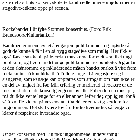
siste del av Lüts konsert, skolerte bandmedlemmene ungdommene i
stagedive-etikette oppe på scenen.
Rockebandet Lüt fylte Stormen konserthus.
(Foto: Erik
Brandsborg/Kulturtanken)
Bandmedlemmene evnet å engasjere publikummet, og prøvde så
godt de kunne å få til en så trygg stagedive som mulig. Her fikk vi
også første smakebit på hvordan musikerne forholdt seg til et ungt
publikum, og hvordan det unge publikummet responderte. Jeg antar
at den skånsomme og inkluderende måten bandet ønsket å vise frem
rockekultur på kan bidra til å få flere unge til å engasjere seg i
sjangeren, som kanskje kan oppfattes som arrogant om man ikke er
en del av miljøet fra før. Min erfaring er imidlertid at rockere er de
mest inkluderende konsertgjengerne av alle: Faller du i en moshpit,
må du ikke vente lenge før en eller annen løfter deg opp igjen, for å
så å knuffe videre på nestemann. Og dét er en viktig lærdom for
ungdommen: Det skal være lov å utfordre hverandre, så lenge vi
klarer å respektere hverandre også.
Under konserten med Lüt fikk ungdommene undervisning i
stagedive-etikette.
(Foto: Erik Brandsbord/Kulturtanken)