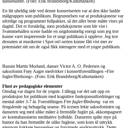
dansenumre.
(Foto: Erik Brandsborg/Kulturtanken)
En litt uheldig side ved denne konsertserien var at den ikke hadde
målgruppen som publikum. Begrunnelsen var at produksjonene var
uferdige og programmet fullpakket, så det aller beste måtte vises på
dagtid. Det er forståelig, men produksjonene som ble vist i
Svømmehallen scene hadde en ungdommelig energi som jeg tror
kunne vært inspirerende for et ungt publikum å oppleve. Jeg tror
dessuten at musikerne i Spot on!-serien kunne fått vist mer av
potensialet sitt om de også fikk interagere med et yngre publikum.
Bassist Martin Morland, danser Victor A. O. Pedersen og
saksofonist Frøy Aagre medvirker i konsertforestillingen «Fire
fugler/Birdsong».
(Foto: Erik Brandsborg/Kulturtanken)
Flust av pedagogiske elementer
Onsdag var dagen for de yngste. I tillegg var det satt opp en
produksjon for publikum med kognitive funksjonsutfordringer og
mental alder 3-7 år. Forestillingen
Fire fugler/Birdsong
var en
fengslende og behagelig seanse. På scenen lekte saksofonisten og
danseren seg med ulike måter å fremstille fugler på, akkompagnert
av kontrabassistens meditative lydbilde. Danseren spilte mye på
humor da han fremstilte de ulike fuglene, som kom til uttrykk
gjennom hakkete bevegelser og forvirrede ansiktsuttrykk. Dette