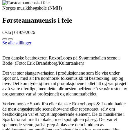
Norges musikkhøgskole (NMH)
Førsteamanuensis i fele
Oslo | 01/09/2026
Se alle stillinger
Den danske beatboxeren RoxorLoops på Svømmehallen scene i
Bodø.
(Foto: Erik Brandsborg/Kulturtanken)
Det var stor sjangervariasjon i produksjonene som ble vist under
Spot on!, med alt fra nordnorsk folkemusikk til beatboxing, rap og
rave. Det kom tydelig frem at produksjonene haltet litt og var preget
av å være uferdige, men dette blir nesten befriende å se når resten av
programmet var så profesjonelt og gjennomarbeidet.
Verken norske Spark ifra eller danske RoxorLoops & Jasmin hadde
de mest engasjerende sceneshowene eller repertoaret, selv om
beatboxingen var et høyst imponerende element. De to musikerne i
Spark ifra satt midt i lokalet, med spotlighten på seg. Det var et
spennende scenografisk grep å plassere dem i midten av
publikummet, og musikken var behagelig og lun, men satte ikke