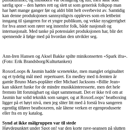
særlig spor – den hørtes rett og slett ut som generisk folkpop man
har hørt mange ganger før og aldri blitt helt overbevist av. Samtidig
kan denne produksjonen sannsynligvis oppleves som en lettbeint
inngang til sjangeren for et yngre publikum, og vekke nysgjerrighet
for hva annet som rører seg innenfor folk, både nasjonalt og
internasjonalt. Med tanke på potensialet produksjonen har, blir det
spennende å følge med på hvordan den utvikler seg.
Ann-Iren Hansen og Aksel Bakke spilte minikonserten «Spark ifra».
(Foto: Erik Brandsborg/Kulturtanken)
RoxorLoops & Jasmin hadde scenetekke, men manglet originalitet
og et tydelig mål med repertoaret. En medley med ti-femten år
gamle Bruno Mars-poplåter eller Michael Jacksons «Billie Jean»
kan sikkert funke for de mindre musikkinteresserte, men det hele
fremsto litt forutsigbart og slapt sammensatt. Det er ikke tvil om at
Jasmin har solid teknikk som sanger, og at RoxorLoops’ beatboxing
ligger på et høyt nivå, men jeg sliter litt med å forstå hva sangeren
egentlig tilfører beatboxeren, når låtene verken er egenproduserte
eller fra en ny katalog.
Synd at ikke målgruppen var til stede
Høydepunktet under Spot on! var den korte rave-seansen på slutten