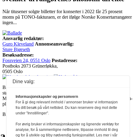
Når titusener solgte billetter for konserter i 2022 får 25 prosent
moms på TONO-fakturaen, er det ifølge Norske Konsertarrangører
ingen...
Ansvarlig redaktør:
Guro Kleveland
Annonseansvarlig:
Sture Bjørseth
Besøksadresse:
Fossveien 24, 0551 Oslo
Postadresse:
Postboks 2073 Grünerløkka,
0505 Oslo
Dine valg:
Ballade mottar tilskudd fra Norsk kulturråd, i tillegg til økonomisk
støtte fra eierne NOPA, Norsk komponistforening og
Informasjonskapsler og personvern
Musikkforleggerne. Ballade drives etter Redaktør- og Vær Varsom-
For å gi deg relevant innhold / annonser bruker vi informasjon
plakaten.
fra ditt besøk på vårt nettsted. Du kan reservere deg mot dette
under "Innstillinger".
BALLADE — NORGES MUSIKKMAGASIN
For øvrig bruker vi informasjonskapsler og lignende verktøy for
analyse, for å sammenligne nettlesere, tilpasse innhold til deg
a
a
a
a
a
a
a
a
a
og for å utvikle og tilby nødvendig funksjonalitet. Les mer i vår