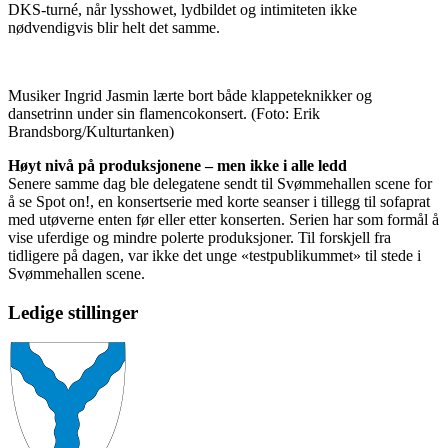
DKS-turné, når lysshowet, lydbildet og intimiteten ikke
nødvendigvis blir helt det samme.
Musiker Ingrid Jasmin lærte bort både klappeteknikker og
dansetrinn under sin flamencokonsert.
(Foto: Erik
Brandsborg/Kulturtanken)
Høyt nivå på produksjonene
–
men ikke i alle ledd
Senere samme dag ble delegatene sendt til Svømmehallen scene for
å se Spot on!, en konsertserie med korte seanser i tillegg til sofaprat
med utøverne enten før eller etter konserten. Serien har som formål å
vise uferdige og mindre polerte produksjoner. Til forskjell fra
tidligere på dagen, var ikke det unge «testpublikummet» til stede i
Svømmehallen scene.
Ledige stillinger