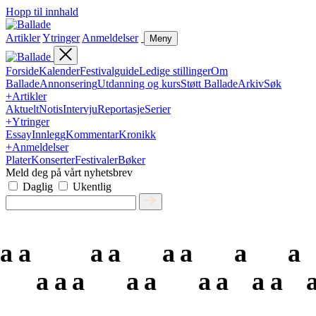
Hopp til innhald
Artikler
Ytringer
Anmeldelser
Meny
Forside
Kalender
Festivalguide
Ledige stillinger
Om
Ballade
Annonsering
Utdanning og kurs
Støtt Ballade
Arkiv
Søk
+
Artikler
Aktuelt
Notis
Intervju
Reportasje
Serier
+
Ytringer
Essay
Innlegg
Kommentar
Kronikk
+
Anmeldelser
Plater
Konserter
Festivaler
Bøker
Meld deg på vårt nyhetsbrev
Daglig
Ukentlig
a
a
a
a
a
a
a
a
a
a
a
a
a
a
a
a
a