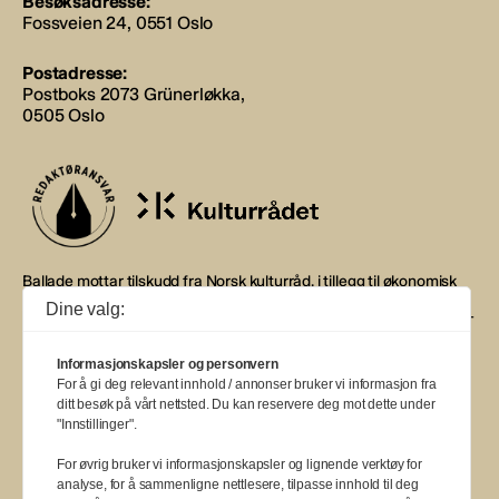
Besøksadresse:
Fossveien 24, 0551 Oslo
Postadresse:
Postboks 2073 Grünerløkka,
0505 Oslo
Ballade mottar tilskudd fra Norsk kulturråd, i tillegg til økonomisk
støtte fra eierne NOPA, Norsk komponistforening og
Dine valg:
Musikkforleggerne. Ballade drives etter Redaktør- og Vær Varsom-
plakaten.
Informasjonskapsler og personvern
BALLADE — NORGES MUSIKKMAGASIN
For å gi deg relevant innhold / annonser bruker vi informasjon fra
ditt besøk på vårt nettsted. Du kan reservere deg mot dette under
"Innstillinger".
For øvrig bruker vi informasjonskapsler og lignende verktøy for
analyse, for å sammenligne nettlesere, tilpasse innhold til deg