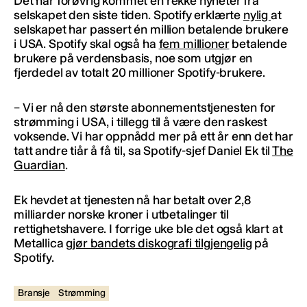
Det har forøvrig kommet en rekke nyheter fra
selskapet den siste tiden. Spotify erklærte
nylig
at
selskapet har passert én million betalende brukere
i USA. Spotify skal også ha
fem millioner
betalende
brukere på verdensbasis, noe som utgjør en
fjerdedel av totalt 20 millioner Spotify-brukere.
– Vi er nå den største abonnementstjenesten for
strømming i USA, i tillegg til å være den raskest
voksende. Vi har oppnådd mer på ett år enn det har
tatt andre tiår å få til, sa Spotify-sjef Daniel Ek til
The
Guardian
.
Ek hevdet at tjenesten nå har betalt over 2,8
milliarder norske kroner i utbetalinger til
rettighetshavere. I forrige uke ble det også klart at
Metallica
gjør bandets diskografi tilgjengelig
på
Spotify.
Bransje
Strømming