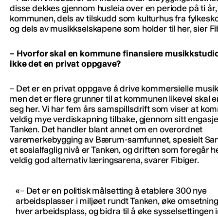
disse dekkes gjennom husleia over en periode på ti år,
kommunen, dels av tilskudd som kulturhus fra fylke
og dels av musikkselskapene som holder til her, sier Fi
– Hvorfor skal en kommune finansiere musikkstudio
ikke det en privat oppgave?
– Det er en privat oppgave å drive kommersielle musik
men det er flere grunner til at kommunen likevel skal 
seg her. Vi har fem års samspillsdrift som viser at k
veldig mye verdiskapning tilbake, gjennom sitt engasj
Tanken. Det handler blant annet om en overordnet
varemerkebygging av Bærum-samfunnet, spesielt San
et sosialfaglig nivå er Tanken, og driften som foregår h
veldig god alternativ læringsarena, svarer Fibiger.
– Det er en politisk målsetting å etablere 300 nye
arbeidsplasser i miljøet rundt Tanken, øke omsetnin
hver arbeidsplass, og bidra til å øke sysselsettingen 