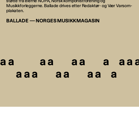
støtte fra eierne NOPA, Norsk komponistforening og
Musikkforleggerne. Ballade drives etter Redaktør- og Vær Varsom-
plakaten.
BALLADE — NORGES MUSIKKMAGASIN
a
a
a
a
a
a
a
a
a
a
a
a
a
a
a
a
a