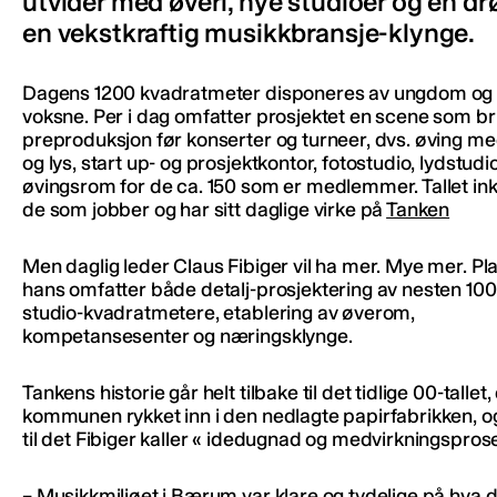
utvider med øveri, nye studioer og en d
en vekstkraftig musikkbransje-klynge.
Dagens 1200 kvadratmeter disponeres av ungdom og
voksne. Per i dag omfatter prosjektet en scene som bru
preproduksjon før konserter og turneer, dvs. øving med
og lys, start up- og prosjektkontor, fotostudio, lydstudi
øvingsrom for de ca. 150 som er medlemmer. Tallet in
de som jobber og har sitt daglige virke på
Tanken
Men daglig leder Claus Fibiger vil ha mer. Mye mer. P
hans omfatter både detalj-prosjektering av nesten 10
studio-kvadratmetere, etablering av øverom,
kompetansesenter og næringsklynge.
Tankens historie går helt tilbake til det tidlige 00-tallet,
kommunen rykket inn i den nedlagte papirfabrikken, og
til det Fibiger kaller « idedugnad og medvirkningspros
– Musikkmiljøet i Bærum var klare og tydelige på hva d