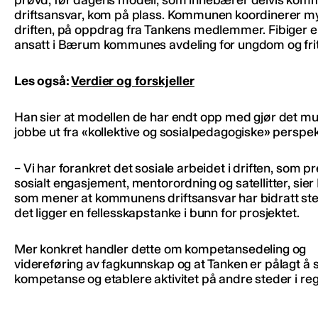
prøvd, før dagens modell, som innebærer delvis kom
driftsansvar, kom på plass. Kommunen koordinerer m
driften, på oppdrag fra Tankens medlemmer. Fibiger e
ansatt i Bærum kommunes avdeling for ungdom og frit
Les også:
Verdier og forskjeller
Han sier at modellen de har endt opp med gjør det mul
jobbe ut fra «kollektive og sosialpedagogiske» perspek
– Vi har forankret det sosiale arbeidet i driften, som p
sosialt engasjement, mentorordning og satellitter, sier 
som mener at kommunens driftsansvar har bidratt sterk
det ligger en fellesskapstanke i bunn for prosjektet.
Mer konkret handler dette om kompetansedeling og
videreføring av fagkunnskap og at Tanken er pålagt å s
kompetanse og etablere aktivitet på andre steder i re