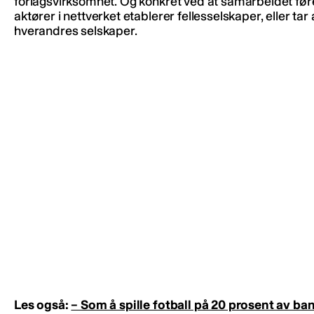
forlagsvirksomhet. Og konkret ved at samarbeidet fører
aktører i nettverket etablerer fellesselskaper, eller tar 
hverandres selskaper.
Les også:
– Som å spille fotball på 20 prosent av ba