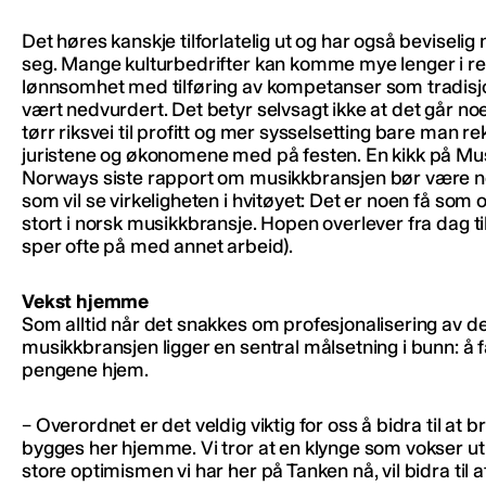
Det høres kanskje tilforlatelig ut og har også beviselig 
seg. Mange kulturbedrifter kan komme mye lenger i re
lønnsomhet med tilføring av kompetanser som tradisjo
vært nedvurdert. Det betyr selvsagt ikke at det går noe
tørr riksvei til profitt og mer sysselsetting bare man re
juristene og økonomene med på festen. En kikk på Mu
Norways siste rapport om musikkbransjen bør være n
som vil se virkeligheten i hvitøyet: Det er noen få som
stort i norsk musikkbransje. Hopen overlever fra dag ti
sper ofte på med annet arbeid).
Vekst hjemme
Som alltid når det snakkes om profesjonalisering av d
musikkbransjen ligger en sentral målsetning i bunn: å 
pengene hjem.
– Overordnet er det veldig viktig for oss å bidra til at b
bygges her hjemme. Vi tror at en klynge som vokser ut
store optimismen vi har her på Tanken nå, vil bidra til a