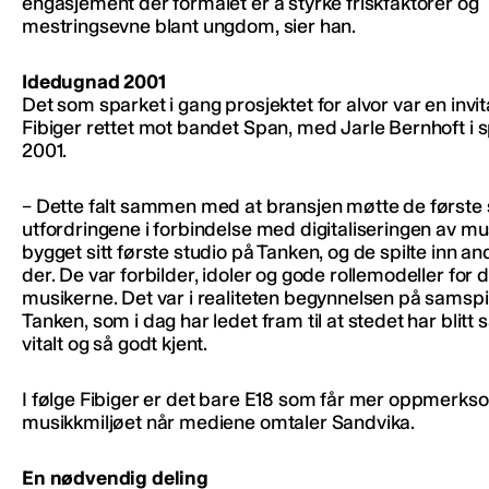
engasjement der formålet er å styrke friskfaktorer og
mestringsevne blant ungdom, sier han.
Idedugnad 2001
Det som sparket i gang prosjektet for alvor var en invi
Fibiger rettet mot bandet Span, med Jarle Bernhoft i sp
2001.
– Dette falt sammen med at bransjen møtte de første 
utfordringene i forbindelse med digitaliseringen av mu
bygget sitt første studio på Tanken, og de spilte inn an
der. De var forbilder, idoler og gode rollemodeller for 
musikerne. Det var i realiteten begynnelsen på samspil
Tanken, som i dag har ledet fram til at stedet har blitt s
vitalt og så godt kjent.
I følge Fibiger er det bare E18 som får mer oppmerk
musikkmiljøet når mediene omtaler Sandvika.
En nødvendig deling