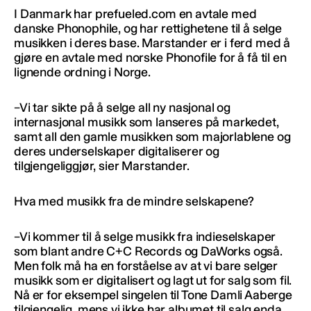
I Danmark har prefueled.com en avtale med
danske Phonophile, og har rettighetene til å selge
musikken i deres base. Marstander er i ferd med å
gjøre en avtale med norske Phonofile for å få til en
lignende ordning i Norge.
–Vi tar sikte på å selge all ny nasjonal og
internasjonal musikk som lanseres på markedet,
samt all den gamle musikken som majorlablene og
deres underselskaper digitaliserer og
tilgjengeliggjør, sier Marstander.
Hva med musikk fra de mindre selskapene?
–Vi kommer til å selge musikk fra indieselskaper
som blant andre C+C Records og DaWorks også.
Men folk må ha en forståelse av at vi bare selger
musikk som er digitalisert og lagt ut for salg som fil.
Nå er for eksempel singelen til Tone Damli Aaberge
tilgjengelig, mens vi ikke har albumet til salg enda,