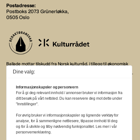
Postadresse:
Postboks 2073 Grünerløkka,
0505 Oslo
Ballade mottar tilskudd fra Norsk kulturråd, i tillegg til økonomisk
støtte fra eierne NOPA, Norsk komponistforening og
Dine valg:
Musikkforleggerne. Ballade drives etter Redaktør- og Vær Varsom-
plakaten.
Informasjonskapsler og personvern
BALLADE — NORGES MUSIKKMAGASIN
For å gi deg relevant innhold / annonser bruker vi informasjon fra
ditt besøk på vårt nettsted. Du kan reservere deg mot dette under
"Innstillinger".
For øvrig bruker vi informasjonskapsler og lignende verktøy for
analyse, for å sammenligne nettlesere, tilpasse innhold til deg
a
a
a
a
a
a
a
a
a
og for å utvikle og tilby nødvendig funksjonalitet. Les mer i vår
personvernerklæring.