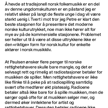
Å hevde at tradisjonell norsk folkemusikk er en del
av denne ungdomskulturen er en påstand jeg er
relativt sikker på langt de fleste unge i dag vil være
sterkt uenig i. Tvert i mot tror jeg Petre er klart den
beste stasjonen for å presentere det moderne
norske kulturutrykket, noe man ikke hører alt for
mye av på de kommersielle stasjonene. Problemet
ser heller ut til å være at disse uttrykkene ikke er
den «riktige» form for norsk kultur for enkelte
aktører i norsk musikkliv.
At Paulsen ønsker flere penger til norske
rettighetshavere skulle bare mangle, og det er
selvsagt rett og rimelig at radiostasjoner betaler for
musikken de spiller. Men rettighetshavere er ikke
like flinke til å peke på at radiospilling samtidig
svært ofte medfører økt platesalg. Radioene
betaler altså ikke bare for å spille musikken, men de
sørger også ofte for at musikken selger mer, og
dermed øker inntektene for artist og
rettighetshaver. Dessuten betaler radioene ikke