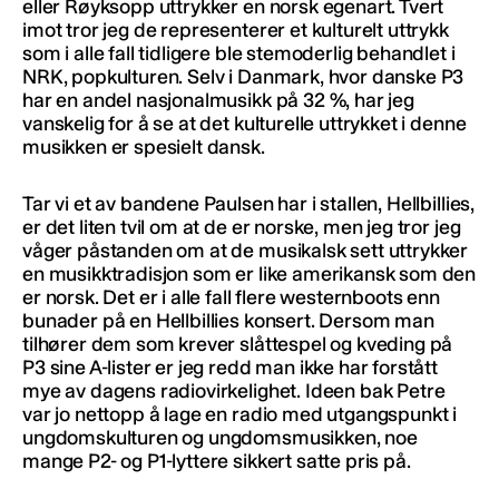
eller Røyksopp uttrykker en norsk egenart. Tvert
imot tror jeg de representerer et kulturelt uttrykk
som i alle fall tidligere ble stemoderlig behandlet i
NRK, popkulturen. Selv i Danmark, hvor danske P3
har en andel nasjonalmusikk på 32 %, har jeg
vanskelig for å se at det kulturelle uttrykket i denne
musikken er spesielt dansk.
Tar vi et av bandene Paulsen har i stallen, Hellbillies,
er det liten tvil om at de er norske, men jeg tror jeg
våger påstanden om at de musikalsk sett uttrykker
en musikktradisjon som er like amerikansk som den
er norsk. Det er i alle fall flere westernboots enn
bunader på en Hellbillies konsert. Dersom man
tilhører dem som krever slåttespel og kveding på
P3 sine A-lister er jeg redd man ikke har forstått
mye av dagens radiovirkelighet. Ideen bak Petre
var jo nettopp å lage en radio med utgangspunkt i
ungdomskulturen og ungdomsmusikken, noe
mange P2- og P1-lyttere sikkert satte pris på.