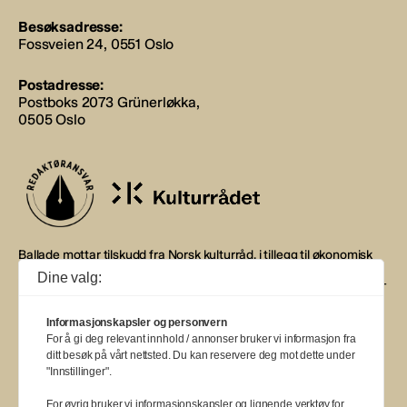
Besøksadresse:
Fossveien 24, 0551 Oslo
Postadresse:
Postboks 2073 Grünerløkka,
0505 Oslo
Ballade mottar tilskudd fra Norsk kulturråd, i tillegg til økonomisk
støtte fra eierne NOPA, Norsk komponistforening og
Dine valg:
Musikkforleggerne. Ballade drives etter Redaktør- og Vær Varsom-
plakaten.
Informasjonskapsler og personvern
BALLADE — NORGES MUSIKKMAGASIN
For å gi deg relevant innhold / annonser bruker vi informasjon fra
ditt besøk på vårt nettsted. Du kan reservere deg mot dette under
"Innstillinger".
For øvrig bruker vi informasjonskapsler og lignende verktøy for