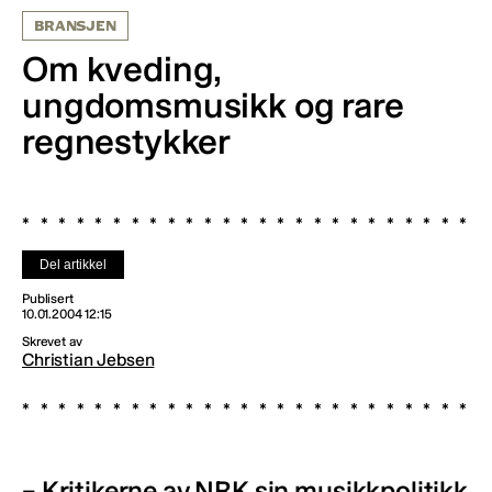
BRANSJEN
Om kveding,
ungdomsmusikk og rare
regnestykker
Del artikkel
Publisert
10.01.2004 12:15
Skrevet av
Christian Jebsen
– Kritikerne av NRK sin musikkpolitikk