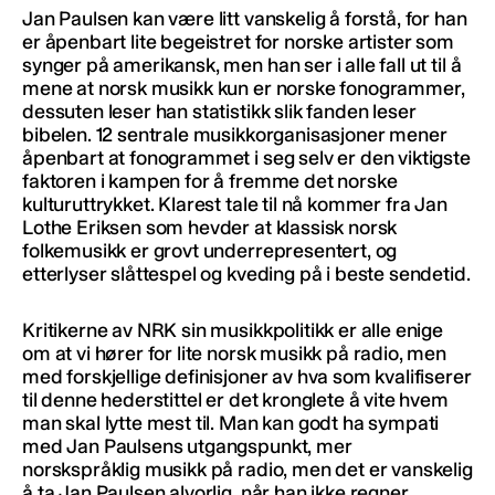
Jan Paulsen kan være litt vanskelig å forstå, for han
er åpenbart lite begeistret for norske artister som
synger på amerikansk, men han ser i alle fall ut til å
mene at norsk musikk kun er norske fonogrammer,
dessuten leser han statistikk slik fanden leser
bibelen. 12 sentrale musikkorganisasjoner mener
åpenbart at fonogrammet i seg selv er den viktigste
faktoren i kampen for å fremme det norske
kulturuttrykket. Klarest tale til nå kommer fra Jan
Lothe Eriksen som hevder at klassisk norsk
folkemusikk er grovt underrepresentert, og
etterlyser slåttespel og kveding på i beste sendetid.
Kritikerne av NRK sin musikkpolitikk er alle enige
om at vi hører for lite norsk musikk på radio, men
med forskjellige definisjoner av hva som kvalifiserer
til denne hederstittel er det kronglete å vite hvem
man skal lytte mest til. Man kan godt ha sympati
med Jan Paulsens utgangspunkt, mer
norskspråklig musikk på radio, men det er vanskelig
å ta Jan Paulsen alvorlig, når han ikke regner