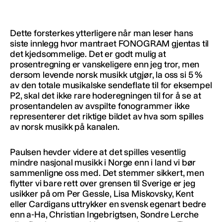
Dette forsterkes ytterligere når man leser hans
siste innlegg hvor mantraet FONOGRAM gjentas til
det kjedsommelige. Det er godt mulig at
prosentregning er vanskeligere enn jeg tror, men
dersom levende norsk musikk utgjør, la oss si 5 %
av den totale musikalske sendeflate til for eksempel
P2, skal det ikke rare hoderegningen til for å se at
prosentandelen av avspilte fonogrammer ikke
representerer det riktige bildet av hva som spilles
av norsk musikk på kanalen.
Paulsen hevder videre at det spilles vesentlig
mindre nasjonal musikk i Norge enn i land vi bør
sammenligne oss med. Det stemmer sikkert, men
flytter vi bare rett over grensen til Sverige er jeg
usikker på om Per Gessle, Lisa Miskovsky, Kent
eller Cardigans uttrykker en svensk egenart bedre
enn a-Ha, Christian Ingebrigtsen, Sondre Lerche