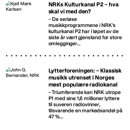
NRKs Kulturkanal P2 – hva
skal vi med den?
– De seriøse
musikkprogrammene i NRK’s
kulturkanal P2 har i løpet av de
siste år vært gjenstand for store
omlegginger...
Lytterforeningen: – Klassisk
musikk utrenset i Norges
mest populære radiokanal
– Triumferende kan NRK utrope
P1 med sine 1,6 millioner lyttere
til suveren radiovinner,
tilsvarende en markedsandel på
47 %...