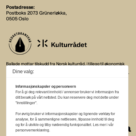
Postadresse:
Postboks 2073 Grünerløkka,
0505 Oslo
Ballade mottar tilskudd fra Norsk kulturråd, i tillegg til økonomisk
støtte fra eierne NOPA, Norsk komponistforening og
Dine valg:
Musikkforleggerne. Ballade drives etter Redaktør- og Vær Varsom-
plakaten.
Informasjonskapsler og personvern
BALLADE — NORGES MUSIKKMAGASIN
For å gi deg relevant innhold / annonser bruker vi informasjon fra
ditt besøk på vårt nettsted. Du kan reservere deg mot dette under
"Innstillinger".
For øvrig bruker vi informasjonskapsler og lignende verktøy for
analyse, for å sammenligne nettlesere, tilpasse innhold til deg
a
a
a
a
a
a
a
a
a
og for å utvikle og tilby nødvendig funksjonalitet. Les mer i vår
personvernerklæring.