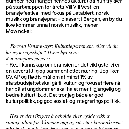
dumper ned i fanget hennes akkurat da hun trykker
på startknappen for årets Vill Vill Vest, en
bransjefestival med fokus på uetablert, norsk
musikk og bransjeprat – plassert i Bergen, en by du
ikke kommer unna i norsk musikk, mener
Mowinckel:
– Fortsatt Venstre-styrt Kulturdepartement, eller vil du
ha regjeringsskifte? Hvem bør styre
Kulturdepartementet?
– Reell kunnskap om bransjen er det viktigste, vi er
en uoversiktlig og sammenflettet næring! Jeg liker
SV, AP og Rødts mål om at minst 1% av
statsbudsjettet skal gå til kultur, og fokuset flere nå
har på at ungdommer skal ha et mer tilgjengelig og
bedre kulturtilbud. Det tror jeg både er god
kulturpolitikk, og god sosial- og integreringspolitikk.
– Hva er det viktigste å beholde eller rydde vekk av
statlige tiltak for å komme opp og stå etter koronakrisen?
NB: husk at alle kan dele ut mere penger i valgkampen,