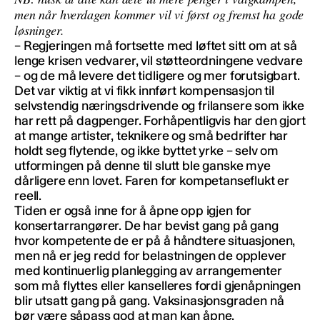
men når hverdagen kommer vil vi først og fremst ha gode
løsninger.
– Regjeringen må fortsette med løftet sitt om at så
lenge krisen vedvarer, vil støtteordningene vedvare
– og de må levere det tidligere og mer forutsigbart.
Det var viktig at vi fikk innført kompensasjon til
selvstendig næringsdrivende og frilansere som ikke
har rett på dagpenger. Forhåpentligvis har den gjort
at mange artister, teknikere og små bedrifter har
holdt seg flytende, og ikke byttet yrke – selv om
utformingen på denne til slutt ble ganske mye
dårligere enn lovet. Faren for kompetanseflukt er
reell.
Tiden er også inne for å åpne opp igjen for
konsertarrangører. De har bevist gang på gang
hvor kompetente de er på å håndtere situasjonen,
men nå er jeg redd for belastningen de opplever
med kontinuerlig planlegging av arrangementer
som må flyttes eller kanselleres fordi gjenåpningen
blir utsatt gang på gang. Vaksinasjonsgraden nå
bør være såpass god at man kan åpne.