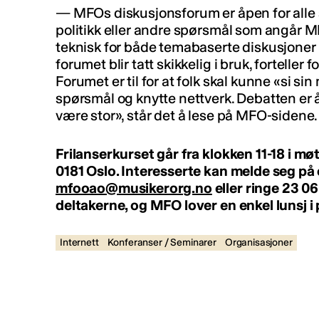
— MFOs diskusjonsforum er åpen for alle 
politikk eller andre spørsmål som angår M
teknisk for både temabaserte diskusjoner
forumet blir tatt skikkelig i bruk, fortelle
Forumet er til for at folk skal kunne «si sin
spørsmål og knytte nettverk. Debatten er 
være stor», står det å lese på MFO-sidene.
Frilanserkurset går fra klokken 11-18 i mø
0181 Oslo. Interesserte kan melde seg på e
mfooao@musikerorg.no
eller ringe 23 06
deltakerne, og MFO lover en enkel lunsj i
Internett
Konferanser / Seminarer
Organisasjoner