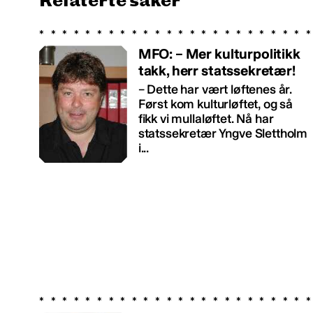
Relaterte saker
MFO: – Mer kulturpolitikk
takk, herr statssekretær!
– Dette har vært løftenes år.
Først kom kulturløftet, og så
fikk vi mullaløftet. Nå har
statssekretær Yngve Slettholm
i...