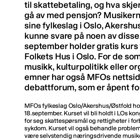
til skattebetaling, og hva skjer
gå av med pensjon? Musikern
sine fylkeslag i Oslo, Akershu
kunne svare på noen av disse
september holder gratis kurs 
Folkets Hus i Oslo. For de so
musikk, kulturpolitikk eller 
emner har også MFOs nettside
debattforum, som er åpent for
MFOs fylkeslag Oslo/Akershus/Østfold hol
18.september. Kurset vil bli holdt i LOs ko
for seg skattespørsmål og rettigheter i fo
sykdom. Kurset vil også behandle problem
være selvstendig næringsdrivende musike