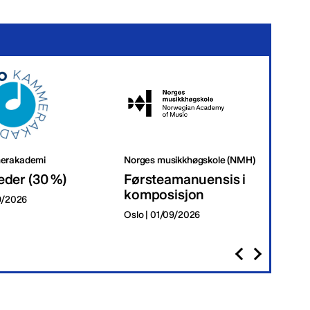
erakademi
Norges musikkhøgskole (NMH)
Tr
eder (30 %)
Førsteamanuensis i
Da
komposisjon
09/2026
Tr
Oslo | 01/09/2026