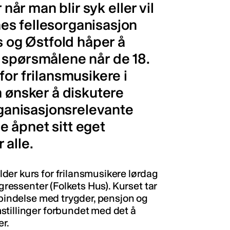
 når man blir syk eller vil
es fellesorganisasjon
s og Østfold håper å
 spørsmålene når de 18.
for frilansmusikere i
m ønsker å diskutere
organisasjonsrelevante
 åpnet sitt eget
 alle.
der kurs for frilansmusikere lørdag
ngressenter (Folkets Hus). Kurset tar
rbindelse med trygder, pensjon og
stillinger forbundet med det å
r.