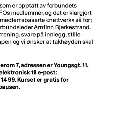
som er opptatt av forbundets
FOs medlemmer, og det er klargjort
 medlemsbaserte «nettverk» så fort
r forbundsleder Arnfinn Bjerkestrand.
 mening, svare på innlegg, stille
åpen og vi ønsker at takhøyden skal
terom 7, adressen er Youngsgt. 11,
lektronisk til e-post:
 14 99. Kurset er gratis for
 pausen.