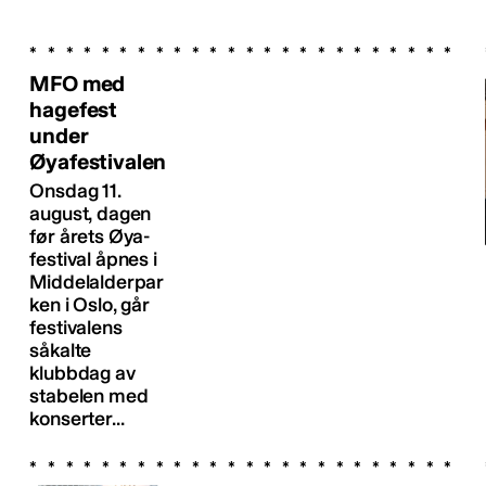
MFO med
hagefest
under
Øyafestivalen
Onsdag 11.
august, dagen
før årets Øya-
festival åpnes i
Middelalderpar
ken i Oslo, går
festivalens
såkalte
klubbdag av
stabelen med
konserter...