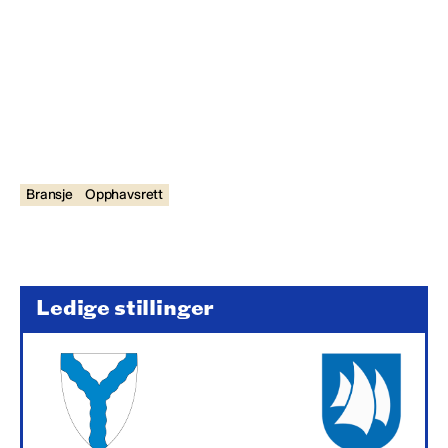
Bransje
Opphavsrett
Ledige stillinger