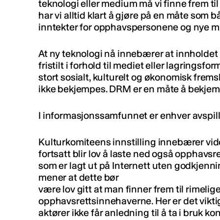
teknologi eller medium må vi finne frem ti
har vi alltid klart å gjøre på en måte som
inntekter for opphavspersonene og nye m
At ny teknologi nå innebærer at innholdet 
fristilt i forhold til mediet eller lagringsf
stort sosialt, kulturelt og økonomisk frems
ikke bekjempes. DRM er en måte å bekjemp
I informasjonssamfunnet er enhver avspille
Kulturkomiteens innstilling innebærer vide
fortsatt blir lov å laste ned også opphavsre
som er lagt ut på Internett uten godkjenn
mener at dette bør
være lov gitt at man finner frem til rimel
opphavsrettsinnehaverne. Her er det viktig
aktører ikke får anledning til å ta i bruk k