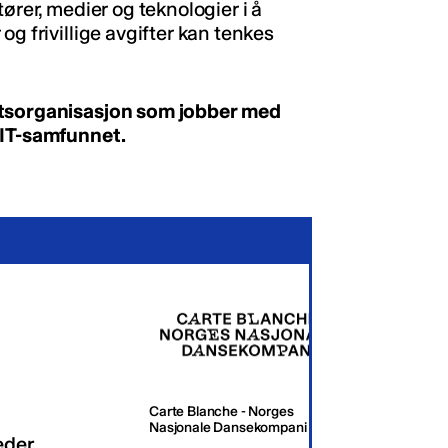
ører, medier og teknologier i å
g frivillige avgifter kan tenkes
etsorganisasjon som jobber med
 IT-samfunnet.
Carte Blanche - Norges
Oslo K
Nasjonale Dansekompani
eder
Dagli