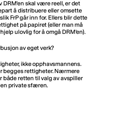
v DRM’en skal være reell, er det
epart å distribuere eller omsette
k FrP går inn for. Ellers blir dette
ettighet på papiret (eller man må
 hjelp ulovlig for å omgå DRM’en).
ibusjon av eget verk?
tigheter, ikke opphavsmannens.
r begges rettigheter. Nærmere
 både retten til valg av avspiller
den private sfæren.