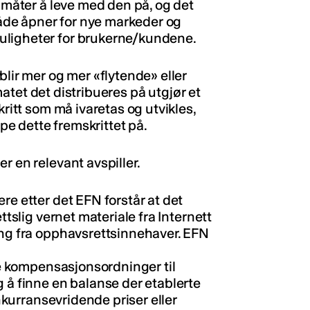
l måter å leve med den på, og det
 både åpner for nye markeder og
uligheter for brukerne/kundene.
blir mer og mer «flytende» eller
ormatet det distribueres på utgjør et
kritt som må ivaretas og utvikles,
e dette fremskrittet på.
r en relevant avspiller.
re etter det EFN forstår at det
ttslig vernet materiale fra Internett
ing fra opphavsrettsinnehaver. EFN
ige kompensasjonsordninger til
 å finne en balanse der etablerte
onkurransevridende priser eller