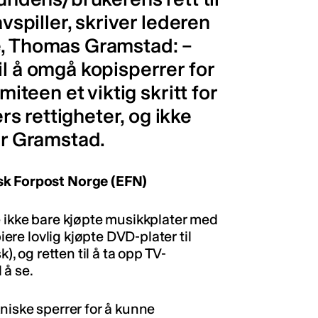
avspiller, skriver lederen
e, Thomas Gramstad: –
il å omgå kopisperrer for
miteen et viktig skritt for
s rettigheter, og ikke
r Gramstad.
sk Forpost Norge (EFN)
e ikke bare kjøpte musikkplater med
iere lovlig kjøpte DVD-plater til
), og retten til å ta opp TV-
 å se.
niske sperrer for å kunne