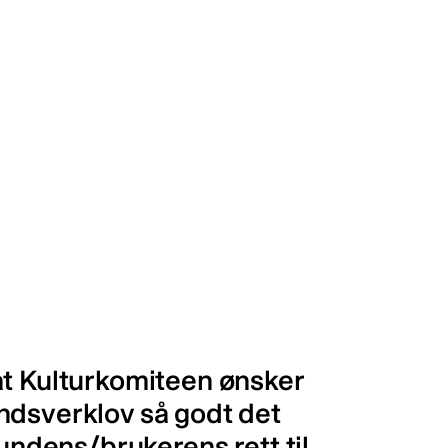
at Kulturkomiteen ønsker
ndsverklov så godt det
kundens/brukerens rett til