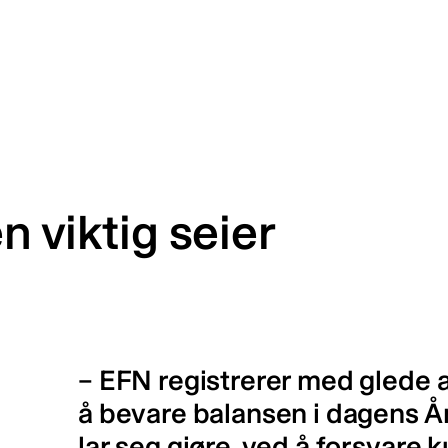
n viktig seier
– EFN registrerer med glede 
å bevare balansen i dagens Å
lar seg gjøre, ved å forsvare 