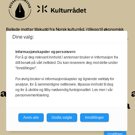
Ballade mottar tilskudd fra Norsk kulturråd, i tillegg til økonomisk
støtte fra eierne NOPA, Norsk komponistforening og
Dine valg:
Musikkforleggerne. Ballade drives etter Redaktør- og Vær Varsom-
plakaten.
Informasjonskapsler og personvern
BALLADE — NORGES MUSIKKMAGASIN
For å gi deg relevant innhold / annonser bruker vi informasjon fra
ditt besøk på vårt nettsted. Du kan reservere deg mot dette under
"Innstillinger".
For øvrig bruker vi informasjonskapsler og lignende verktøy for
analyse, for å sammenligne nettlesere, tilpasse innhold til deg
a
a
a
a
a
a
a
a
a
a
og for å utvikle og tilby nødvendig funksjonalitet. Les mer i vår
personvernerklæring.
a
a
a
a
a
a
a
Avvis alle
Godta valgte
Innstillinger
Innstillinger