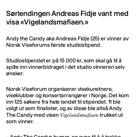
Sørlendingen Andreas Fidje vant med
visa «Vigelandsmafiaen.»
Andy the Candy aka Andreas Fidje (25) er vinner av
Norsk Viseforums første studiostipend.
Studiostipendet er på 15 000 kr, som skal gå til å
spille inn vinnerbidraget i det studio vinneren selv
ønsker.
Norsk Viseforum organiserer visekunstnere,
viseklubber og konsertarrangører i Norge. Det kom
inn 125 søkere fra hele landet til stipendet. 11 ble
valgt ut som finalister, og av disse ble altså Andy
Vigelandsmafiaen
The Candy med visen
trukket ut
som vinner.
– Andy The Candys humor, og evne til å å trekke