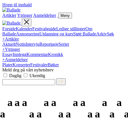
Hopp til innhald
Artikler
Ytringer
Anmeldelser
Meny
Forside
Kalender
Festivalguide
Ledige stillinger
Om
Ballade
Annonsering
Utdanning og kurs
Støtt Ballade
Arkiv
Søk
+
Artikler
Aktuelt
Notis
Intervju
Reportasje
Serier
+
Ytringer
Essay
Innlegg
Kommentar
Kronikk
+
Anmeldelser
Plater
Konserter
Festivaler
Bøker
Meld deg på vårt nyhetsbrev
Daglig
Ukentlig
a
a
a
a
a
a
a
a
a
a
a
a
a
a
a
a
a