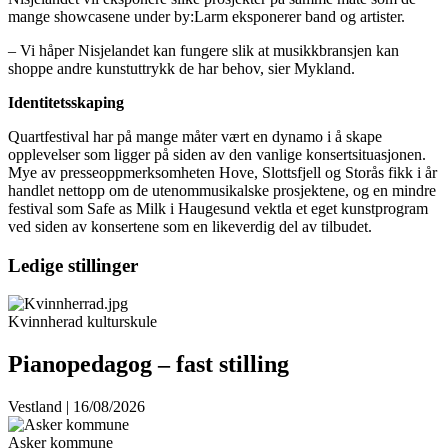
mange showcasene under by:Larm eksponerer band og artister.
– Vi håper Nisjelandet kan fungere slik at musikkbransjen kan
shoppe andre kunstuttrykk de har behov, sier Mykland.
Identitetsskaping
Quartfestival har på mange måter vært en dynamo i å skape
opplevelser som ligger på siden av den vanlige konsertsituasjonen.
Mye av presseoppmerksomheten Hove, Slottsfjell og Storås fikk i år
handlet nettopp om de utenommusikalske prosjektene, og en mindre
festival som Safe as Milk i Haugesund vektla et eget kunstprogram
ved siden av konsertene som en likeverdig del av tilbudet.
Ledige stillinger
Kvinnherad kulturskule
Pianopedagog – fast stilling
Vestland | 16/08/2026
Asker kommune