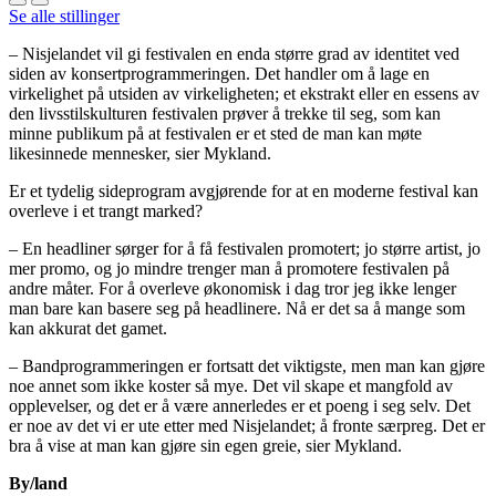
Se alle stillinger
– Nisjelandet vil gi festivalen en enda større grad av identitet ved
siden av konsertprogrammeringen. Det handler om å lage en
virkelighet på utsiden av virkeligheten; et ekstrakt eller en essens av
den livsstilskulturen festivalen prøver å trekke til seg, som kan
minne publikum på at festivalen er et sted de man kan møte
likesinnede mennesker, sier Mykland.
Er et tydelig sideprogram avgjørende for at en moderne festival kan
overleve i et trangt marked?
– En headliner sørger for å få festivalen promotert; jo større artist, jo
mer promo, og jo mindre trenger man å promotere festivalen på
andre måter. For å overleve økonomisk i dag tror jeg ikke lenger
man bare kan basere seg på headlinere. Nå er det sa å mange som
kan akkurat det gamet.
– Bandprogrammeringen er fortsatt det viktigste, men man kan gjøre
noe annet som ikke koster så mye. Det vil skape et mangfold av
opplevelser, og det er å være annerledes er et poeng i seg selv. Det
er noe av det vi er ute etter med Nisjelandet; å fronte særpreg. Det er
bra å vise at man kan gjøre sin egen greie, sier Mykland.
By/land