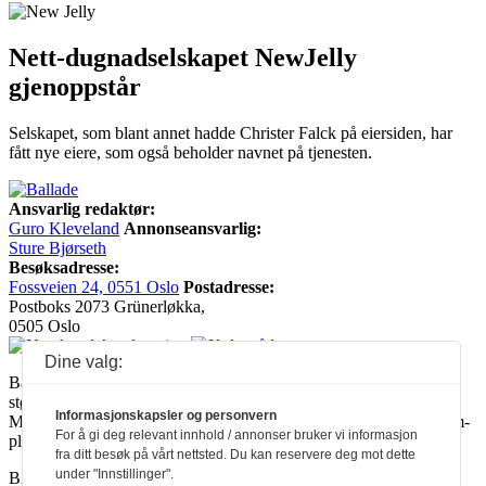
Nett-dugnadselskapet NewJelly
gjenoppstår
Selskapet, som blant annet hadde Christer Falck på eiersiden, har
fått nye eiere, som også beholder navnet på tjenesten.
Ansvarlig redaktør:
Guro Kleveland
Annonseansvarlig:
Sture Bjørseth
Besøksadresse:
Fossveien 24, 0551 Oslo
Postadresse:
Postboks 2073 Grünerløkka,
0505 Oslo
Dine valg:
Ballade mottar tilskudd fra Norsk kulturråd, i tillegg til økonomisk
støtte fra eierne NOPA, Norsk komponistforening og
Informasjonskapsler og personvern
Musikkforleggerne. Ballade drives etter Redaktør- og Vær Varsom-
For å gi deg relevant innhold / annonser bruker vi informasjon
plakaten.
fra ditt besøk på vårt nettsted. Du kan reservere deg mot dette
under "Innstillinger".
BALLADE — NORGES MUSIKKMAGASIN