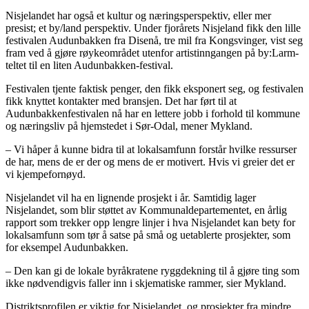
Nisjelandet har også et kultur og næringsperspektiv, eller mer
presist; et by/land perspektiv. Under fjorårets Nisjeland fikk den lille
festivalen Audunbakken fra Disenå, tre mil fra Kongsvinger, vist seg
fram ved å gjøre røykeområdet utenfor artistinngangen på by:Larm-
teltet til en liten Audunbakken-festival.
Festivalen tjente faktisk penger, den fikk eksponert seg, og festivalen
fikk knyttet kontakter med bransjen. Det har ført til at
Audunbakkenfestivalen nå har en lettere jobb i forhold til kommune
og næringsliv på hjemstedet i Sør-Odal, mener Mykland.
– Vi håper å kunne bidra til at lokalsamfunn forstår hvilke ressurser
de har, mens de er der og mens de er motivert. Hvis vi greier det er
vi kjempefornøyd.
Nisjelandet vil ha en lignende prosjekt i år. Samtidig lager
Nisjelandet, som blir støttet av Kommunaldepartementet, en årlig
rapport som trekker opp lengre linjer i hva Nisjelandet kan bety for
lokalsamfunn som tør å satse på små og uetablerte prosjekter, som
for eksempel Audunbakken.
– Den kan gi de lokale byråkratene ryggdekning til å gjøre ting som
ikke nødvendigvis faller inn i skjematiske rammer, sier Mykland.
Distriktsprofilen er viktig for Nisjelandet, og prosjekter fra mindre