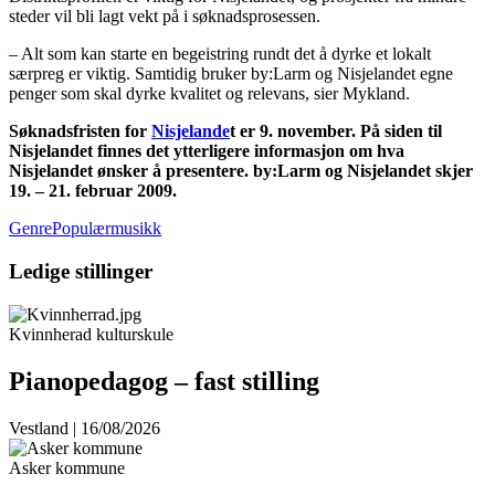
steder vil bli lagt vekt på i søknadsprosessen.
– Alt som kan starte en begeistring rundt det å dyrke et lokalt
særpreg er viktig. Samtidig bruker by:Larm og Nisjelandet egne
penger som skal dyrke kvalitet og relevans, sier Mykland.
Søknadsfristen for
Nisjelande
t
er 9. november. På siden til
Nisjelandet finnes det ytterligere informasjon om hva
Nisjelandet ønsker å presentere. by:Larm og Nisjelandet skjer
19. – 21. februar 2009.
GenrePopulærmusikk
Ledige stillinger
Kvinnherad kulturskule
Pianopedagog – fast stilling
Vestland | 16/08/2026
Asker kommune