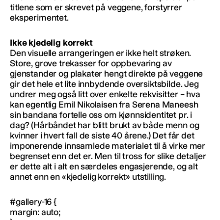
titlene som er skrevet på veggene, forstyrrer
eksperimentet.
Ikke kjedelig korrekt
Den visuelle arrangeringen er ikke helt strøken.
Store, grove trekasser for oppbevaring av
gjenstander og plakater hengt direkte på veggene
gir det hele et lite innbydende oversiktsbilde. Jeg
undrer meg også litt over enkelte rekvisitter – hva
kan egentlig Emil Nikolaisen fra Serena Maneesh
sin bandana fortelle oss om kjønnsidentitet pr. i
dag? (Hårbåndet har blitt brukt av både menn og
kvinner i hvert fall de siste 40 årene.) Det får det
imponerende innsamlede materialet til å virke mer
begrenset enn det er. Men til tross for slike detaljer
er dette alt i alt en særdeles engasjerende, og alt
annet enn en «kjedelig korrekt» utstilling.
#gallery-16 {
margin: auto;