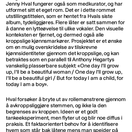
Jenny Hval fungerer også som medkurator, og har
utformet sitt et eget rom. Det er i dette rommet
utstillingstittelen, som er hentet fra Hvals siste
album, tydeliggjøres. Flere låter er satt sammen for
å danne en lytteøvelse til ulike vokaler. Den visuelle
konteksten er fjernet, og dermed også alle
kroppslige kjønnsmarkører. Prosjektet er et ønske
om en mulig overskridelse av tilskrevne
kjønnsidentiteter gjennom det kroppslige, og kan
betraktes som en parallell til Anthony Hegartys
vanskelig plasserbare subjekt: «One day I’ll grow
up, I’ll be a beautiful woman / One day I’ll grow up,
I’ll be a beautiful girl / But for today I am a child, for
today I am a boy».
Hval forsøker å bryte ut av rollemønstrene gjennom
å avkroppsliggjøre stemmen, og ikke la den
begrenses av kroppen. Ideen er et godt
tankeeksperiment, men flyter ut og blir noe diffus i
praksis. Et faktaorientert behov for å identifisere
hvem som står bak låtene mens man speider på