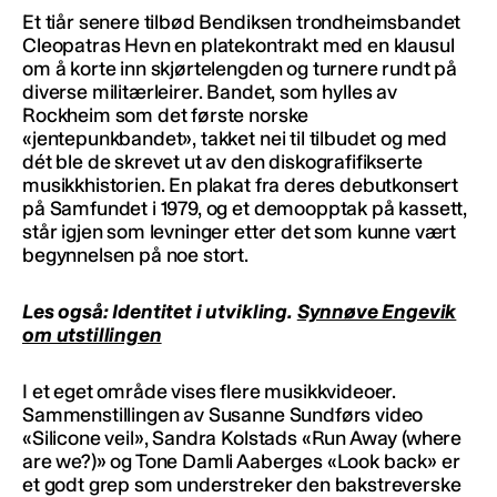
Et tiår senere tilbød Bendiksen trondheimsbandet
Cleopatras Hevn en platekontrakt med en klausul
om å korte inn skjørtelengden og turnere rundt på
diverse militærleirer. Bandet, som hylles av
Rockheim som det første norske
«jentepunkbandet», takket nei til tilbudet og med
dét ble de skrevet ut av den diskografifikserte
musikkhistorien. En plakat fra deres debutkonsert
på Samfundet i 1979, og et demoopptak på kassett,
står igjen som levninger etter det som kunne vært
begynnelsen på noe stort.
Les også: Identitet i utvikling.
Synnøve Engevik
om utstillingen
I et eget område vises flere musikkvideoer.
Sammenstillingen av Susanne Sundførs video
«Silicone veil», Sandra Kolstads «Run Away (where
are we?)» og Tone Damli Aaberges «Look back» er
et godt grep som understreker den bakstreverske