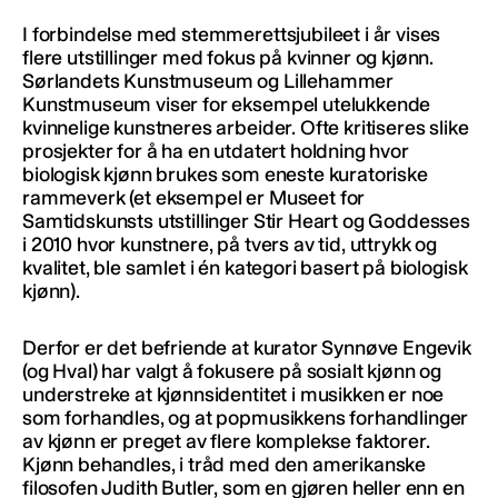
I forbindelse med stemmerettsjubileet i år vises
flere utstillinger med fokus på kvinner og kjønn.
Sørlandets Kunstmuseum og Lillehammer
Kunstmuseum viser for eksempel utelukkende
kvinnelige kunstneres arbeider. Ofte kritiseres slike
prosjekter for å ha en utdatert holdning hvor
biologisk kjønn brukes som eneste kuratoriske
rammeverk (et eksempel er Museet for
Samtidskunsts utstillinger Stir Heart og Goddesses
i 2010 hvor kunstnere, på tvers av tid, uttrykk og
kvalitet, ble samlet i én kategori basert på biologisk
kjønn).
Derfor er det befriende at kurator Synnøve Engevik
(og Hval) har valgt å fokusere på sosialt kjønn og
understreke at kjønnsidentitet i musikken er noe
som forhandles, og at popmusikkens forhandlinger
av kjønn er preget av flere komplekse faktorer.
Kjønn behandles, i tråd med den amerikanske
filosofen Judith Butler, som en gjøren heller enn en