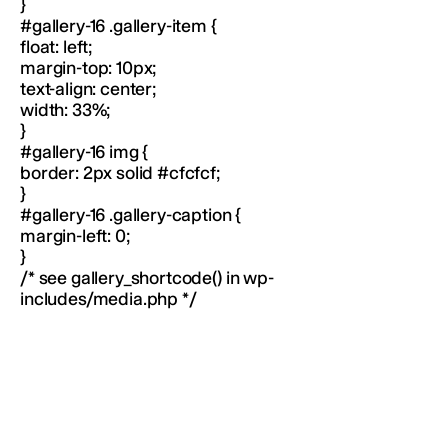
}
#gallery-16 .gallery-item {
float: left;
margin-top: 10px;
text-align: center;
width: 33%;
}
#gallery-16 img {
border: 2px solid #cfcfcf;
}
#gallery-16 .gallery-caption {
margin-left: 0;
}
/* see gallery_shortcode() in wp-
includes/media.php */