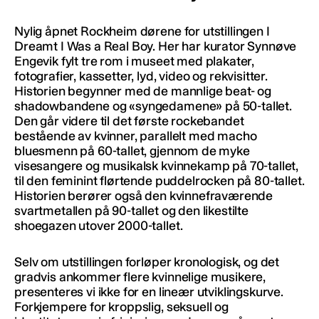
Nylig åpnet Rockheim dørene for utstillingen I
Dreamt I Was a Real Boy. Her har kurator Synnøve
Engevik fylt tre rom i museet med plakater,
fotografier, kassetter, lyd, video og rekvisitter.
Historien begynner med de mannlige beat- og
shadowbandene og «syngedamene» på 50-tallet.
Den går videre til det første rockebandet
bestående av kvinner, parallelt med macho
bluesmenn på 60-tallet, gjennom de myke
visesangere og musikalsk kvinnekamp på 70-tallet,
til den feminint flørtende puddelrocken på 80-tallet.
Historien berører også den kvinnefraværende
svartmetallen på 90-tallet og den likestilte
shoegazen utover 2000-tallet.
Selv om utstillingen forløper kronologisk, og det
gradvis ankommer flere kvinnelige musikere,
presenteres vi ikke for en lineær utviklingskurve.
Forkjempere for kroppslig, seksuell og