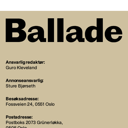
Ansvarlig redaktør:
Guro Kleveland
Annonseansvarlig:
Sture Bjørseth
Besøksadresse:
Fossveien 24, 0551 Oslo
Postadresse:
Postboks 2073 Grünerløkka,
0505 Oslo