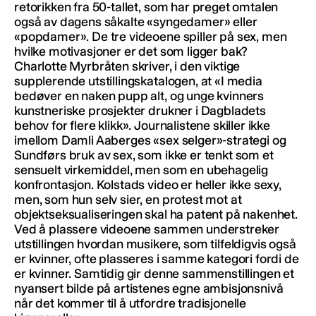
retorikken fra 50-tallet, som har preget omtalen
også av dagens såkalte «syngedamer» eller
«popdamer». De tre videoene spiller på sex, men
hvilke motivasjoner er det som ligger bak?
Charlotte Myrbråten skriver, i den viktige
supplerende utstillingskatalogen, at «I media
bedøver en naken pupp alt, og unge kvinners
kunstneriske prosjekter drukner i Dagbladets
behov for flere klikk». Journalistene skiller ikke
imellom Damli Aaberges «sex selger»-strategi og
Sundførs bruk av sex, som ikke er tenkt som et
sensuelt virkemiddel, men som en ubehagelig
konfrontasjon. Kolstads video er heller ikke sexy,
men, som hun selv sier, en protest mot at
objektseksualiseringen skal ha patent på nakenhet.
Ved å plassere videoene sammen understreker
utstillingen hvordan musikere, som tilfeldigvis også
er kvinner, ofte plasseres i samme kategori fordi de
er kvinner. Samtidig gir denne sammenstillingen et
nyansert bilde på artistenes egne ambisjonsnivå
når det kommer til å utfordre tradisjonelle