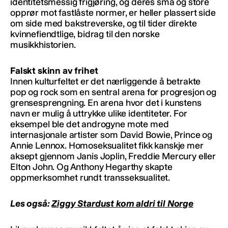
identitetsmessig frigjøring, og deres små og store
opprør mot fastlåste normer, er heller plassert side
om side med bakstreverske, og til tider direkte
kvinnefiendtlige, bidrag til den norske
musikkhistorien.
Falskt skinn av frihet
Innen kulturfeltet er det nærliggende å betrakte
pop og rock som en sentral arena for progresjon og
grensesprengning. En arena hvor det i kunstens
navn er mulig å uttrykke ulike identiteter. For
eksempel ble det androgyne mote med
internasjonale artister som David Bowie, Prince og
Annie Lennox. Homoseksualitet fikk kanskje mer
aksept gjennom Janis Joplin, Freddie Mercury eller
Elton John. Og Anthony Hegarthy skapte
oppmerksomhet rundt transseksualitet.
Les også:
Ziggy Stardust kom aldri til Norge