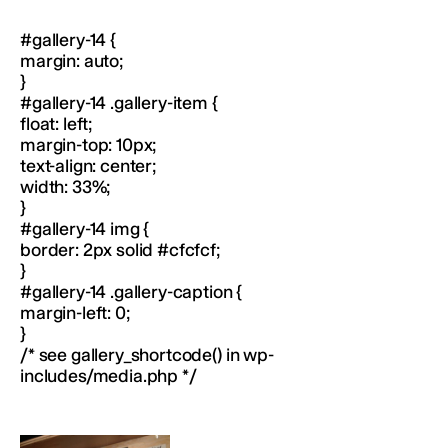
#gallery-14 {
margin: auto;
}
#gallery-14 .gallery-item {
float: left;
margin-top: 10px;
text-align: center;
width: 33%;
}
#gallery-14 img {
border: 2px solid #cfcfcf;
}
#gallery-14 .gallery-caption {
margin-left: 0;
}
/* see gallery_shortcode() in wp-
includes/media.php */