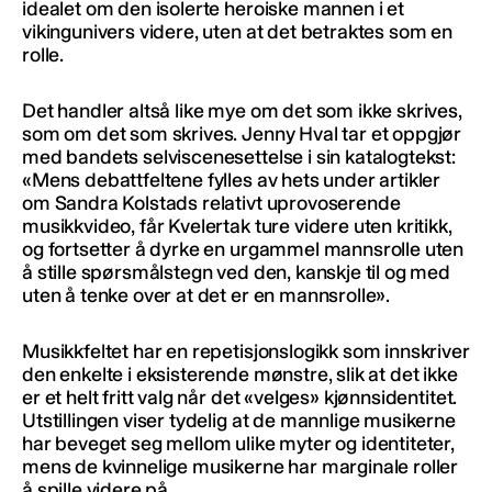
idealet om den isolerte heroiske mannen i et
vikingunivers videre, uten at det betraktes som en
rolle.
Det handler altså like mye om det som ikke skrives,
som om det som skrives. Jenny Hval tar et oppgjør
med bandets selviscenesettelse i sin katalogtekst:
«Mens debattfeltene fylles av hets under artikler
om Sandra Kolstads relativt uprovoserende
musikkvideo, får Kvelertak ture videre uten kritikk,
og fortsetter å dyrke en urgammel mannsrolle uten
å stille spørsmålstegn ved den, kanskje til og med
uten å tenke over at det er en mannsrolle».
Musikkfeltet har en repetisjonslogikk som innskriver
den enkelte i eksisterende mønstre, slik at det ikke
er et helt fritt valg når det «velges» kjønnsidentitet.
Utstillingen viser tydelig at de mannlige musikerne
har beveget seg mellom ulike myter og identiteter,
mens de kvinnelige musikerne har marginale roller
å spille videre på.