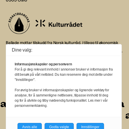
Ballade mottar tilskudd fra Norsk kulturråd, i tillegg til økonomisk
støtte fra eierne NOPA, Norsk komponistforening og
Dine valg:
Musikkforleggerne. Ballade drives etter Redaktør- og Vær Varsom-
plakaten.
Informasjonskapsler og personvern
BALLADE — NORGES MUSIKKMAGASIN
For å gi deg relevant innhold / annonser bruker vi informasjon fra
ditt besøk på vårt nettsted. Du kan reservere deg mot dette under
"Innstillinger".
For øvrig bruker vi informasjonskapsler og lignende verktøy for
analyse, for å sammenligne nettlesere, tilpasse innhold til deg
a
a
a
a
a
a
a
a
og for å utvikle og tilby nødvendig funksjonalitet. Les mer i vår
personvernerklæring.
a
a
a
a
a
a
a
a
a
Avvis alle
Godta valgte
Innstillinger