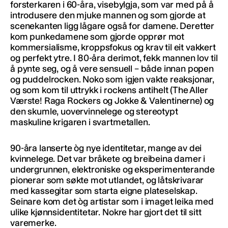
forsterkaren i 60-åra, visebylgja, som var med på å
introdusere den mjuke mannen og som gjorde at
scenekanten ligg lågare også for damene. Deretter
kom punkedamene som gjorde opprør mot
kommersialisme, kroppsfokus og krav til eit vakkert
og perfekt ytre. I 80-åra derimot, fekk mannen lov til
å pynte seg, og å vere sensuell – både innan popen
og puddelrocken. Noko som igjen vakte reaksjonar,
og som kom til uttrykk i rockens antihelt (The Aller
Værste! Raga Rockers og Jokke & Valentinerne) og
den skumle, uovervinnelege og stereotypt
maskuline krigaren i svartmetallen.
90-åra lanserte òg nye identitetar, mange av dei
kvinnelege. Det var bråkete og breibeina damer i
undergrunnen, elektroniske og eksperimenterande
pionerar som søkte mot utlandet, og låtskrivarar
med kassegitar som starta eigne plateselskap.
Seinare kom det òg artistar som i imaget leika med
ulike kjønnsidentitetar. Nokre har gjort det til sitt
varemerke.