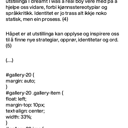
utstillinga I dreamt I was a real boy vere med på å
hjelpe oss vidare, forbi kjønnsstereotypiar og
språkkritikk. Identitet er jo trass alt ikkje noko
statisk, men ein prosess. (4)
Håpet er at utstillinga kan opplyse og inspirere oss
til å finne nye strategiar, opprør, identitetar og ord.
(5)
(….)
#gallery-20 {
margin: auto;
}
#gallery-20 .gallery-item {
float: left;
margin-top: 10px;
text-align: center;
width: 33%;
}