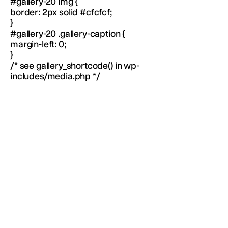
#gallery-20 img {
border: 2px solid #cfcfcf;
}
#gallery-20 .gallery-caption {
margin-left: 0;
}
/* see gallery_shortcode() in wp-
includes/media.php */