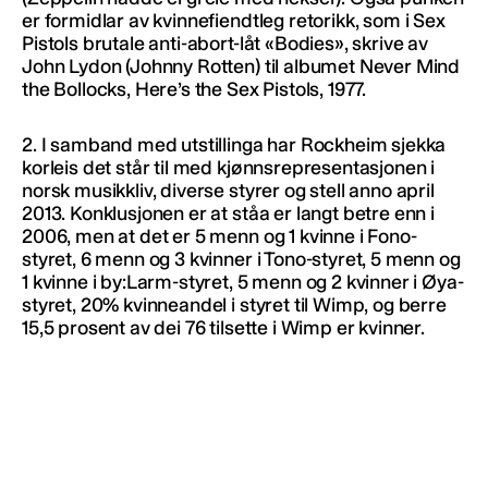
er formidlar av kvinnefiendtleg retorikk, som i Sex
Pistols brutale anti-abort-låt «Bodies», skrive av
John Lydon (Johnny Rotten) til albumet Never Mind
the Bollocks, Here’s the Sex Pistols, 1977.
2. I samband med utstillinga har Rockheim sjekka
korleis det står til med kjønnsrepresentasjonen i
norsk musikkliv, diverse styrer og stell anno april
2013. Konklusjonen er at ståa er langt betre enn i
2006, men at det er 5 menn og 1 kvinne i Fono-
styret, 6 menn og 3 kvinner i Tono-styret, 5 menn og
1 kvinne i by:Larm-styret, 5 menn og 2 kvinner i Øya-
styret, 20% kvinneandel i styret til Wimp, og berre
15,5 prosent av dei 76 tilsette i Wimp er kvinner.