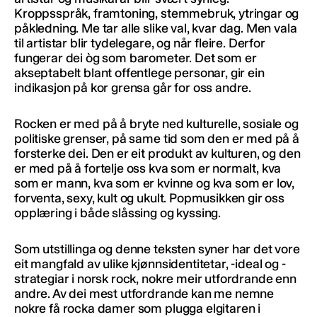
Kroppsspråk, framtoning, stemmebruk, ytringar og
påkledning. Me tar alle slike val, kvar dag. Men vala
til artistar blir tydelegare, og når fleire. Derfor
fungerar dei òg som barometer. Det som er
akseptabelt blant offentlege personar, gir ein
indikasjon på kor grensa går for oss andre.
Rocken er med på å bryte ned kulturelle, sosiale og
politiske grenser, på same tid som den er med på å
forsterke dei. Den er eit produkt av kulturen, og den
er med på å fortelje oss kva som er normalt, kva
som er mann, kva som er kvinne og kva som er lov,
forventa, sexy, kult og ukult. Popmusikken gir oss
opplæring i både slåssing og kyssing.
Som utstillinga og denne teksten syner har det vore
eit mangfald av ulike kjønnsidentitetar, -ideal og -
strategiar i norsk rock, nokre meir utfordrande enn
andre. Av dei mest utfordrande kan me nemne
nokre få rocka damer som plugga elgitaren i