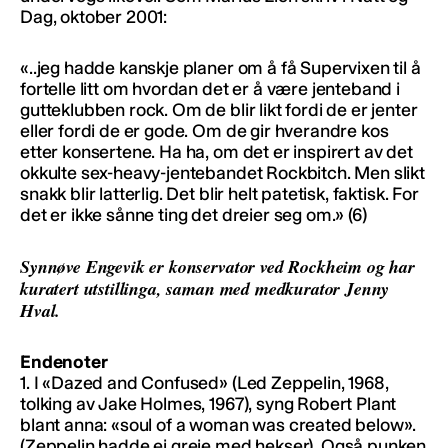
Dag, oktober 2001:
«..jeg hadde kanskje planer om å få Supervixen til å
fortelle litt om hvordan det er å være jenteband i
gutteklubben rock. Om de blir likt fordi de er jenter
eller fordi de er gode. Om de gir hverandre kos
etter konsertene. Ha ha, om det er inspirert av det
okkulte sex-heavy-jentebandet Rockbitch. Men slikt
snakk blir latterlig. Det blir helt patetisk, faktisk. For
det er ikke sånne ting det dreier seg om.» (6)
Synnøve Engevik er konservator ved Rockheim og har
kuratert utstillinga, saman med medkurator Jenny
Hval.
Endenoter
1. I «Dazed and Confused» (Led Zeppelin, 1968,
tolking av Jake Holmes, 1967), syng Robert Plant
blant anna: «soul of a woman was created below».
(Zeppelin hadde ei greie med hekser). Også punken