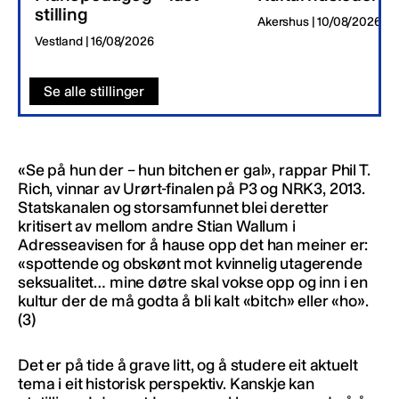
stilling
Akershus | 10/08/2026
Vestland | 16/08/2026
Se alle stillinger
«Se på hun der – hun bitchen er gal», rappar Phil T.
Rich, vinnar av Urørt-finalen på P3 og NRK3, 2013.
Statskanalen og storsamfunnet blei deretter
kritisert av mellom andre Stian Wallum i
Adresseavisen for å hause opp det han meiner er:
«spottende og obskønt mot kvinnelig utagerende
seksualitet… mine døtre skal vokse opp og inn i en
kultur der de må godta å bli kalt «bitch» eller «ho».
(3)
Det er på tide å grave litt, og å studere eit aktuelt
tema i eit historisk perspektiv. Kanskje kan