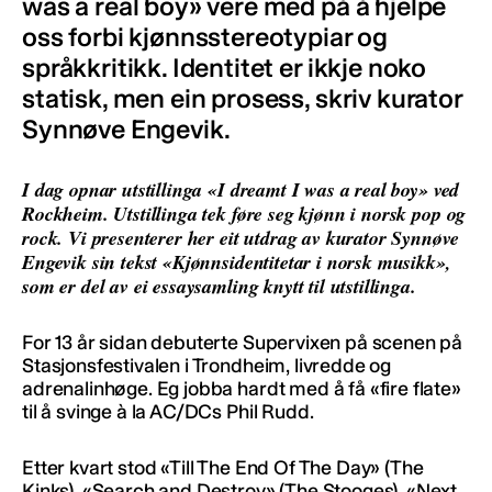
was a real boy» vere med på å hjelpe
oss forbi kjønnsstereotypiar og
språkkritikk. Identitet er ikkje noko
statisk, men ein prosess, skriv kurator
Synnøve Engevik.
I dag opnar utstillinga «I dreamt I was a real boy»
ved
Rockheim. Utstillinga tek føre seg kjønn i norsk pop og
rock. Vi presenterer her eit utdrag av kurator Synnøve
Engevik sin tekst «Kjønnsidentitetar i norsk musikk»,
som er del av ei essaysamling knytt til utstillinga.
For 13 år sidan debuterte Supervixen på scenen på
Stasjonsfestivalen i Trondheim, livredde og
adrenalinhøge. Eg jobba hardt med å få «fire flate»
til å svinge à la AC/DCs Phil Rudd.
Etter kvart stod «Till The End Of The Day» (The
Kinks), «Search and Destroy» (The Stooges), «Next