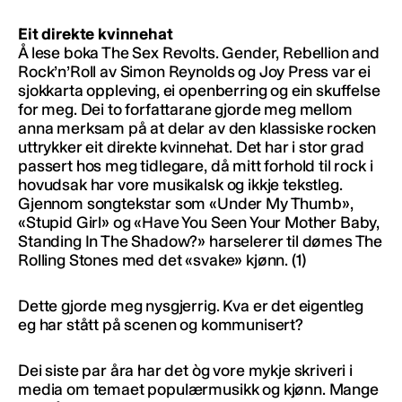
Eit direkte kvinnehat
Å lese boka The Sex Revolts. Gender, Rebellion and
Rock’n’Roll av Simon Reynolds og Joy Press var ei
sjokkarta oppleving, ei openberring og ein skuffelse
for meg. Dei to forfattarane gjorde meg mellom
anna merksam på at delar av den klassiske rocken
uttrykker eit direkte kvinnehat. Det har i stor grad
passert hos meg tidlegare, då mitt forhold til rock i
hovudsak har vore musikalsk og ikkje tekstleg.
Gjennom songtekstar som «Under My Thumb»,
«Stupid Girl» og «Have You Seen Your Mother Baby,
Standing In The Shadow?» harselerer til dømes The
Rolling Stones med det «svake» kjønn. (1)
Dette gjorde meg nysgjerrig. Kva er det eigentleg
eg har stått på scenen og kommunisert?
Dei siste par åra har det òg vore mykje skriveri i
media om temaet populærmusikk og kjønn. Mange