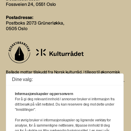
Fossveien 24, 0551 Oslo
Postadresse:
Postboks 2073 Grünerløkka,
0505 Oslo
Ballade mottar tilskudd fra Norsk kulturråd, i tillegg til økonomisk
støtte fra eierne NOPA, Norsk komponistforening og
Dine valg:
Musikkforleggerne. Ballade drives etter Redaktør- og Vær Varsom-
plakaten.
Informasjonskapsler og personvern
BALLADE — NORGES MUSIKKMAGASIN
For å gi deg relevant innhold / annonser bruker vi informasjon fra
ditt besøk på vårt nettsted. Du kan reservere deg mot dette under
"Innstillinger".
For øvrig bruker vi informasjonskapsler og lignende verktøy for
analyse, for å sammenligne nettlesere, tilpasse innhold til deg
og for å utvikle og tilby nødvendig funksjonalitet. Les mer i vår