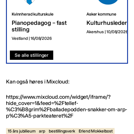
Kvinnherad kulturskule
Asker kommune
Pianopedagog – fast
Kulturhusleder
stilling
Akershus | 10/08/2026
Vestland | 16/08/2026
Se alle stillinger
Kan også høres i Mixcloud:
https://www.mixcloud.com/widget/iframe/?
hide_cover=1&feed=%2Ftellef-
%C3%B8grim%2Fballadepodden-snakker-om-arp-
p%C3%A5-parkteateret%2F
15 års jubilieum
arp
bestillingsverk
Erlend Mokkelbost