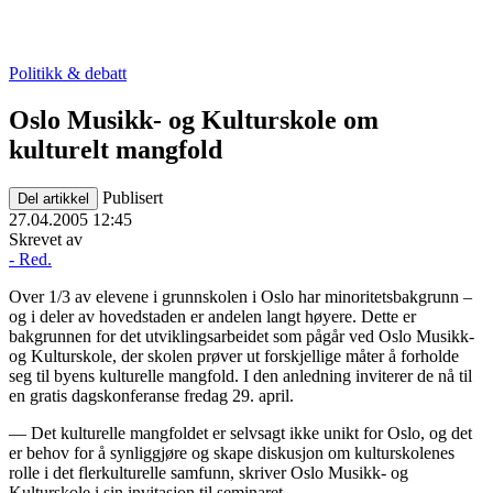
Politikk & debatt
Oslo Musikk- og Kulturskole om
kulturelt mangfold
Publisert
Del artikkel
27.04.2005 12:45
Skrevet av
- Red.
Over 1/3 av elevene i grunnskolen i Oslo har minoritetsbakgrunn –
og i deler av hovedstaden er andelen langt høyere. Dette er
bakgrunnen for det utviklingsarbeidet som pågår ved Oslo Musikk-
og Kulturskole, der skolen prøver ut forskjellige måter å forholde
seg til byens kulturelle mangfold. I den anledning inviterer de nå til
en gratis dagskonferanse fredag 29. april.
— Det kulturelle mangfoldet er selvsagt ikke unikt for Oslo, og det
er behov for å synliggjøre og skape diskusjon om kulturskolenes
rolle i det flerkulturelle samfunn, skriver Oslo Musikk- og
Kulturskole i sin invitasjon til seminaret.