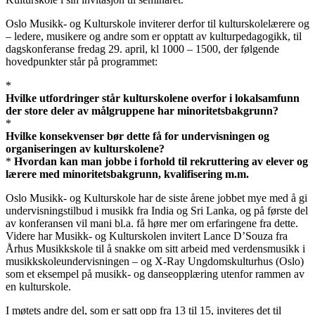
Oslo Musikk- og Kulturskole inviterer derfor til kulturskolelærere og
– ledere, musikere og andre som er opptatt av kulturpedagogikk, til
dagskonferanse fredag 29. april, kl 1000 – 1500, der følgende
hovedpunkter står på programmet:
*
Hvilke utfordringer står kulturskolene overfor i lokalsamfunn
der store deler av målgruppene har minoritetsbakgrunn?
*
Hvilke konsekvenser bør dette få for undervisningen og
organiseringen av kulturskolene?
*
Hvordan kan man jobbe i forhold til rekruttering av elever og
lærere med minoritetsbakgrunn, kvalifisering m.m.
Oslo Musikk- og Kulturskole har de siste årene jobbet mye med å gi
undervisningstilbud i musikk fra India og Sri Lanka, og på første del
av konferansen vil mani bl.a. få høre mer om erfaringene fra dette.
Videre har Musikk- og Kulturskolen invitert Lance D’Souza fra
Århus Musikkskole til å snakke om sitt arbeid med verdensmusikk i
musikkskoleundervisningen – og X-Ray Ungdomskulturhus (Oslo)
som et eksempel på musikk- og danseopplæring utenfor rammen av
en kulturskole.
I møtets andre del, som er satt opp fra 13 til 15, inviteres det til