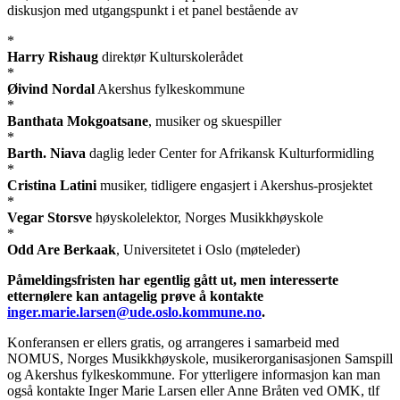
diskusjon med utgangspunkt i et panel bestående av
*
Harry Rishaug
direktør Kulturskolerådet
*
Øivind Nordal
Akershus fylkeskommune
*
Banthata Mokgoatsane
, musiker og skuespiller
*
Barth. Niava
daglig leder Center for Afrikansk Kulturformidling
*
Cristina Latini
musiker, tidligere engasjert i Akershus-prosjektet
*
Vegar Storsve
høyskolelektor, Norges Musikkhøyskole
*
Odd Are Berkaak
, Universitetet i Oslo (møteleder)
Påmeldingsfristen har egentlig gått ut, men interesserte
etternølere kan antagelig prøve å kontakte
inger.marie.larsen@ude.oslo.kommune.no
.
Konferansen er ellers gratis, og arrangeres i samarbeid med
NOMUS, Norges Musikkhøyskole, musikerorganisasjonen Samspill
og Akershus fylkeskommune. For ytterligere informasjon kan man
også kontakte Inger Marie Larsen eller Anne Bråten ved OMK, tlf