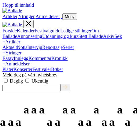
Hopp til innhald
Artikler
Ytringer
Anmeldelser
Meny
Forside
Kalender
Festivalguide
Ledige stillinger
Om
Ballade
Annonsering
Utdanning og kurs
Støtt Ballade
Arkiv
Søk
+
Artikler
Aktuelt
Notis
Intervju
Reportasje
Serier
+
Ytringer
Essay
Innlegg
Kommentar
Kronikk
+
Anmeldelser
Plater
Konserter
Festivaler
Bøker
Meld deg på vårt nyhetsbrev
Daglig
Ukentlig
a
a
a
a
a
a
a
a
a
a
a
a
a
a
a
a
a