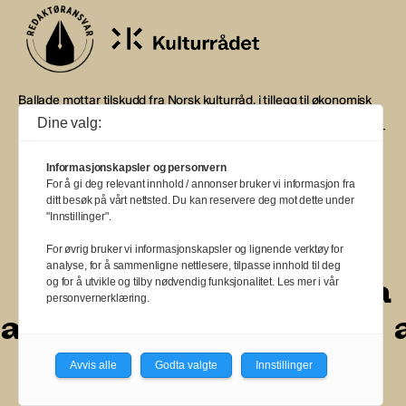
Ballade mottar tilskudd fra Norsk kulturråd, i tillegg til økonomisk
støtte fra eierne NOPA, Norsk komponistforening og
Dine valg:
Musikkforleggerne. Ballade drives etter Redaktør- og Vær Varsom-
plakaten.
Informasjonskapsler og personvern
BALLADE — NORGES MUSIKKMAGASIN
For å gi deg relevant innhold / annonser bruker vi informasjon fra
ditt besøk på vårt nettsted. Du kan reservere deg mot dette under
"Innstillinger".
For øvrig bruker vi informasjonskapsler og lignende verktøy for
analyse, for å sammenligne nettlesere, tilpasse innhold til deg
a
a
a
a
a
a
a
a
og for å utvikle og tilby nødvendig funksjonalitet. Les mer i vår
personvernerklæring.
a
a
a
a
a
a
a
a
a
Avvis alle
Godta valgte
Innstillinger