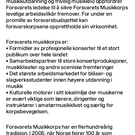
musikkutdanning og frivillig musikkliv) oppfordrer
Forsvarets ledelse til å sikre Forsvarets Musikkorps
levelige arbeidsvilkår fremover. For under en
promille av forsvarsbudsjettet kan
forsvarskorpsene opprettholde sin virksomhet.
Forsvarets musikkorps er:
• Formidler av profesjonelle konserter til et stort
publikum over hele landet
• Samarbeidspartner til store konsertproduksjoner,
musikkteater og andre sceniske fremføringer
• Det største arbeidsmarkedet for blåser- og
slagverksstudenter innen høyere utdanning i
musikk
• Kulturelle motorer i sitt lokalmiljø der musikerne
er svært viktige som lærere, dirigenter og
instruktører i amatørmusikklivet og særlig for
korpsbevegelsen.
Forsvarets Musikkorps har en flerhundreårig
tradisjon. I 2005, når Norge feirer 100 år som