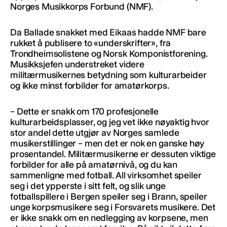
Norges Musikkorps Forbund (NMF).
Da Ballade snakket med Eikaas hadde NMF bare
rukket å publisere to «underskrifter», fra
Trondheimsolistene og Norsk Komponistforening.
Musikksjefen understreket videre
militærmusikernes betydning som kulturarbeider
og ikke minst forbilder for amatørkorps.
– Dette er snakk om 170 profesjonelle
kulturarbeidsplasser, og jeg vet ikke nøyaktig hvor
stor andel dette utgjør av Norges samlede
musikerstillinger – men det er nok en ganske høy
prosentandel. Militærmusikerne er dessuten viktige
forbilder for alle på amatørnivå, og du kan
sammenligne med fotball. All virksomhet speiler
seg i det ypperste i sitt felt, og slik unge
fotballspillere i Bergen speiler seg i Brann, speiler
unge korpsmusikere seg i Forsvarets musikere. Det
er ikke snakk om en nedlegging av korpsene, men