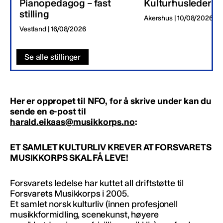
Pianopedagog – fast
Kulturhusleder
stilling
Akershus | 10/08/2026
Vestland | 16/08/2026
Se alle stillinger
Her er oppropet til NFO, for å skrive under kan du
sende en e-post til
harald.eikaas@musikkorps.no
:
ET SAMLET KULTURLIV KREVER AT FORSVARETS
MUSIKKORPS SKAL FÅ LEVE!
Forsvarets ledelse har kuttet all driftstøtte til
Forsvarets Musikkorps i 2005.
Et samlet norsk kulturliv (innen profesjonell
musikkformidling, scenekunst, høyere