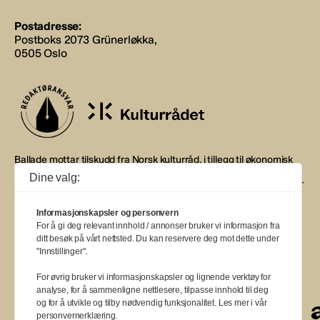
Postadresse:
Postboks 2073 Grünerløkka,
0505 Oslo
Ballade mottar tilskudd fra Norsk kulturråd, i tillegg til økonomisk
støtte fra eierne NOPA, Norsk komponistforening og
Dine valg:
Musikkforleggerne. Ballade drives etter Redaktør- og Vær Varsom-
plakaten.
Informasjonskapsler og personvern
BALLADE — NORGES MUSIKKMAGASIN
For å gi deg relevant innhold / annonser bruker vi informasjon fra
ditt besøk på vårt nettsted. Du kan reservere deg mot dette under
"Innstillinger".
For øvrig bruker vi informasjonskapsler og lignende verktøy for
analyse, for å sammenligne nettlesere, tilpasse innhold til deg
a
a
a
a
a
a
a
a
a
og for å utvikle og tilby nødvendig funksjonalitet. Les mer i vår
personvernerklæring.