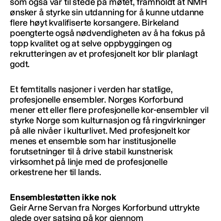
som også var til stede på møtet, framholdt at NMH
ønsker å styrke sin utdanning for å kunne utdanne
flere høyt kvalifiserte korsangere. Birkeland
poengterte også nødvendigheten av å ha fokus på
topp kvalitet og at selve oppbyggingen og
rekrutteringen av et profesjonelt kor blir planlagt
godt.
Et femtitalls nasjoner i verden har statlige,
profesjonelle ensembler. Norges Korforbund
mener ett eller flere profesjonelle kor-ensembler vil
styrke Norge som kulturnasjon og få ringvirkninger
på alle nivåer i kulturlivet. Med profesjonelt kor
menes et ensemble som har institusjonelle
forutsetninger til å drive stabil kunstnerisk
virksomhet på linje med de profesjonelle
orkestrene her til lands.
Ensemblestøtten ikke nok
Geir Arne Servan fra Norges Korforbund uttrykte
glede over satsing på kor gjennom