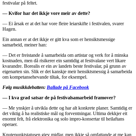
festivalar på feltet.
— Kvifor har det ikkje vore meir av dette?
— Ei årsak er at det har vore fleire leiarskifte i festivalen, svarer
Hagen.
Ein annan er at det ikkje er gitt kva som er hensiktsmessige
samarbeid, meiner han:
— Det er freistande å samarbeida om artistar og verk for å minska
kostnaden, men då risikerer ein samtidig at festivalane vert likare
kvarandre. Borealis er ein av landets beste festivalar, på grunn av
eigenarten sin. Slik er det kanskje meir hensiktsmessig å samarbeida
om kompetansehevande tiltak, for eksempel.
Følg musikkdebatten:
Ballade på Facebook
— I kva grad satsar de på festivalsamarbeid framover?
— Me ynskjer å utvikla dette og har alt konkrete planer. Samtidig er
det viktig å ha realistiske mål og forventningar. Ultima dekkjer eit
enormt felt, frå elektronika og solo impro-konsertar til heilaftans
operaer.
Knutepunktstatusen gjev midlar, men ikkje så omfattande at me kan