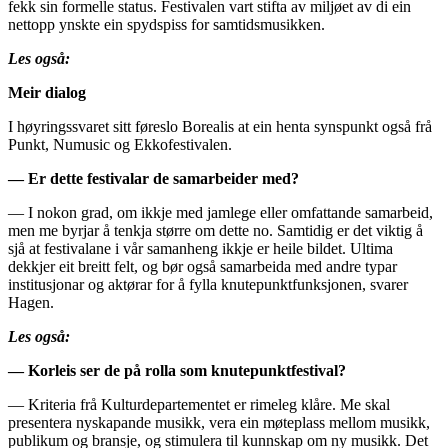
fekk sin formelle status. Festivalen vart stifta av miljøet av di ein
nettopp ynskte ein spydspiss for samtidsmusikken.
Les også:
Meir dialog
I høyringssvaret sitt føreslo Borealis at ein henta synspunkt også frå
Punkt, Numusic og Ekkofestivalen.
— Er dette festivalar de samarbeider med?
— I nokon grad, om ikkje med jamlege eller omfattande samarbeid,
men me byrjar å tenkja større om dette no. Samtidig er det viktig å
sjå at festivalane i vår samanheng ikkje er heile bildet. Ultima
dekkjer eit breitt felt, og bør også samarbeida med andre typar
institusjonar og aktørar for å fylla knutepunktfunksjonen, svarer
Hagen.
Les også:
— Korleis ser de på rolla som knutepunktfestival?
— Kriteria frå Kulturdepartementet er rimeleg klåre. Me skal
presentera nyskapande musikk, vera ein møteplass mellom musikk,
publikum og bransje, og stimulera til kunnskap om ny musikk. Det