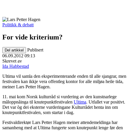
Politikk & debatt
For vide kriterium?
Publisert
Del artikkel
06.09.2012 09:13
Skrevet av
Ida Habbestad
Ultima vil samla den eksperimenterande enden til alle sjangrar, men
festivalen kan ikkje vera offentleg kontor for alle miljøa heile tida,
meiner Lars Petter Hagen.
11. mai kom Norsk kulturråd si vurdering av den kunstnarlege
måloppnåinga til knutepunktfestivalen
Ultima
. Utfallet var positivt.
Det var òg dei eksterne vurderingane Kulturrådet henta inn om
knutepunktfestivalen, som startar i dag.
Festivaldirektør Lars Petter Hagen meiner attendemeldinga har
samanheng med at Ultima fungerte som knutepunkt lenge før den