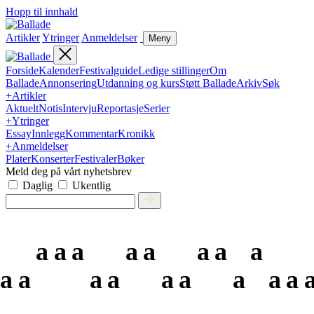
Hopp til innhald
Artikler
Ytringer
Anmeldelser
Meny
Forside
Kalender
Festivalguide
Ledige stillinger
Om
Ballade
Annonsering
Utdanning og kurs
Støtt Ballade
Arkiv
Søk
+
Artikler
Aktuelt
Notis
Intervju
Reportasje
Serier
+
Ytringer
Essay
Innlegg
Kommentar
Kronikk
+
Anmeldelser
Plater
Konserter
Festivaler
Bøker
Meld deg på vårt nyhetsbrev
Daglig
Ukentlig
a
a
a
a
a
a
a
a
a
a
a
a
a
a
a
a
a