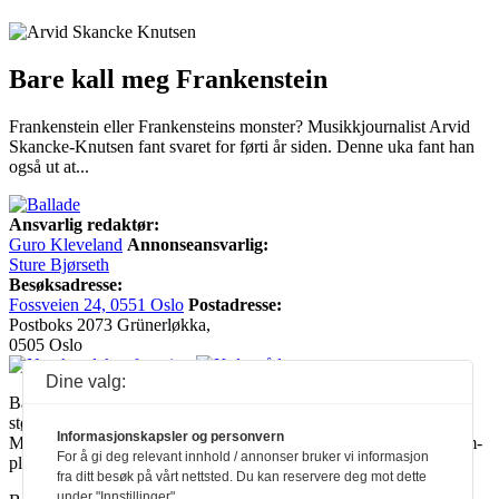
Bare kall meg Frankenstein
Frankenstein eller Frankensteins monster? Musikkjournalist Arvid
Skancke-Knutsen fant svaret for førti år siden. Denne uka fant han
også ut at...
Ansvarlig redaktør:
Guro Kleveland
Annonseansvarlig:
Sture Bjørseth
Besøksadresse:
Fossveien 24, 0551 Oslo
Postadresse:
Postboks 2073 Grünerløkka,
0505 Oslo
Dine valg:
Ballade mottar tilskudd fra Norsk kulturråd, i tillegg til økonomisk
støtte fra eierne NOPA, Norsk komponistforening og
Informasjonskapsler og personvern
Musikkforleggerne. Ballade drives etter Redaktør- og Vær Varsom-
For å gi deg relevant innhold / annonser bruker vi informasjon
plakaten.
fra ditt besøk på vårt nettsted. Du kan reservere deg mot dette
under "Innstillinger".