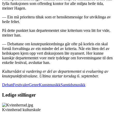
fylla funksjonen som offentleg kontor for alle miljøa heile tida,
meiner Hagen.
— Ein må prioritera tiltak som er hensiktsmessige for utviklinga av
heile feltet.
På dette punktet kan departementet sine kriterium vera litt for vide,
meiner han.
— Debattane om knutepunktordninga går ofte på korleis ein skal
forstå forvaltinga av ein mindre del av kriteria. Når ein liten del av
heilskapen kjem opp vert diskusjonen lite nyansert. Her kunne
kanskje departementet vore meir tydelege om forventningane til den
enkelte festival, avsluttar han.
Kulturrådet si vurdering er del av departementet si evaluering av
knutepunktfestivalane. Ultima startar torsdag 6. september.
Debatt
Festivaler
GenreKunstmusikkSamtidsmusikk
Ledige stillinger
Kvinnherad kulturskule