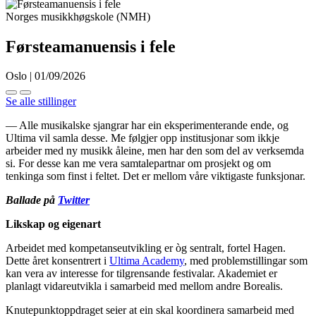
Norges musikkhøgskole (NMH)
Førsteamanuensis i fele
Oslo | 01/09/2026
Se alle stillinger
— Alle musikalske sjangrar har ein eksperimenterande ende, og
Ultima vil samla desse. Me følgjer opp institusjonar som ikkje
arbeider med ny musikk åleine, men har den som del av verksemda
si. For desse kan me vera samtalepartnar om prosjekt og om
tenkinga som finst i feltet. Det er mellom våre viktigaste funksjonar.
Ballade på
Twitter
Likskap og eigenart
Arbeidet med kompetanseutvikling er òg sentralt, fortel Hagen.
Dette året konsentrert i
Ultima Academy
, med problemstillingar som
kan vera av interesse for tilgrensande festivalar. Akademiet er
planlagt vidareutvikla i samarbeid med mellom andre Borealis.
Knutepunktoppdraget seier at ein skal koordinera samarbeid med