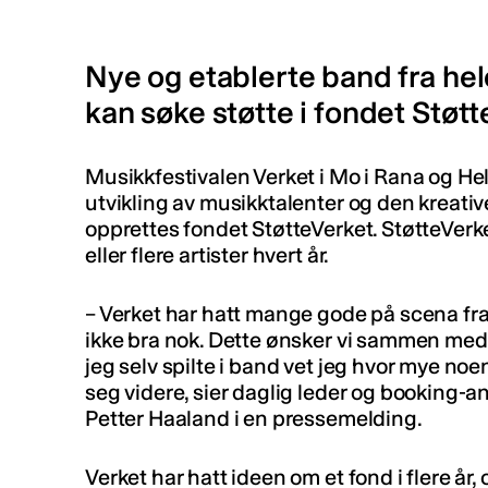
Nye og etablerte band fra he
kan søke støtte i fondet Støtt
Musikkfestivalen Verket i Mo i Rana og Hel
utvikling av musikktalenter og den kreat
opprettes fondet StøtteVerket. StøtteVerket 
eller flere artister hvert år.
– Verket har hatt mange gode på scena fr
ikke bra nok. Dette ønsker vi sammen med
jeg selv spilte i band vet jeg hvor mye no
seg videre, sier daglig leder og booking-an
Petter Haaland i en pressemelding.
Verket har hatt ideen om et fond i flere år