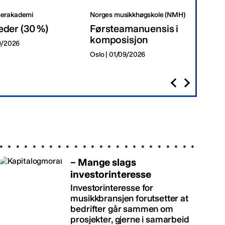
erakademi
Norges musikkhøgskole (NMH)
Tr
eder (30 %)
Førsteamanuensis i
Da
komposisjon
09/2026
Tr
Oslo | 01/09/2026
– Mange slags
investorinteresse
Investorinteresse for
musikkbransjen forutsetter at
bedrifter går sammen om
prosjekter, gjerne i samarbeid