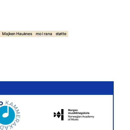
Majken Hauknes
mo i rana
støtte