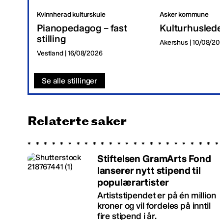
Kvinnherad kulturskule
Asker kommune
Pianopedagog – fast
Kulturhusled
stilling
Akershus | 10/08/2
Vestland | 16/08/2026
Se alle stillinger
Relaterte saker
Stiftelsen GramArts Fond
lanserer nytt stipend til
populærartister
Artiststipendet er på én million
kroner og vil fordeles på inntil
fire stipend i år.