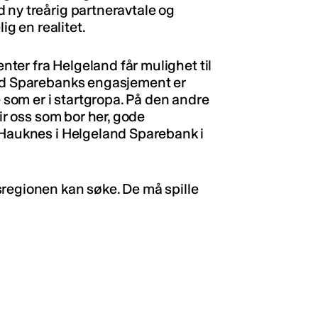
 ny treårig partneravtale og
ig en realitet.
enter fra Helgeland får mulighet til
and Sparebanks engasjement er
e som er i startgropa. På den andre
gir oss som bor her, gode
 Hauknes i Helgeland Sparebank i
regionen kan søke. De må spille