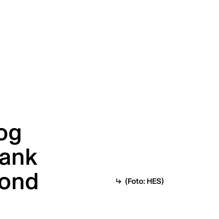
 og
bank
fond
(Foto: HES)