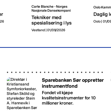
Carte Blanche - Norges
Oslo Kamm
Nasjonale Dansekompani
er
Daglig l
Tekniker med
026
Oslo | 01/
spesialisering i lys
Vestland | 01/09/2026
Sparebanken Sør oppretter
instrumentfond
Fondet vil kjøpe
kvalitetsinstrumenter for 10
millioner kroner.