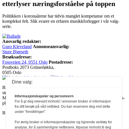
etterlyser næringsforståelse på toppen
Politikken i koronaårene har tidvis manglet kompetanse om et
komplekst felt. Slik svarer en erfaren musikkforlegger i vår valg-
serie.
Ansvarlig redaktør:
Guro Kleveland
Annonseansvarlig:
Sture Bjørseth
Besøksadresse:
Fossveien 24, 0551 Oslo
Postadresse:
Postboks 2073 Grünerløkka,
0505 Oslo
Dine valg:
Ballade mottar tilskudd fra Norsk kulturråd, i tillegg til økonomisk
støtte fra eierne NOPA, Norsk komponistforening og
Informasjonskapsler og personvern
Musikkforleggerne. Ballade drives etter Redaktør- og Vær Varsom-
For å gi deg relevant innhold / annonser bruker vi informasjon
plakaten.
fra ditt besøk på vårt nettsted. Du kan reservere deg mot dette
under "Innstillinger".
BALLADE — NORGES MUSIKKMAGASIN
For øvrig bruker vi informasjonskapsler og lignende verktøy for
analyse, for å sammenligne nettlesere, tilpasse innhold til deg