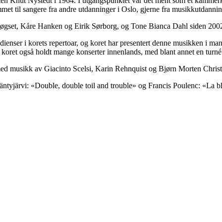
en Knut Nystedt i 1964. I utgangspunktet var det ment som et kammerko
kommet til sangere fra andre utdanninger i Oslo, gjerne fra musikkutdannin
 Høgset, Kåre Hanken og Eirik Sørborg, og Tone Bianca Dahl siden 200
enser i korets repertoar, og koret har presentert denne musikken i man
har koret også holdt mange konserter innenlands, med blant annet en tur
lo med musikk av Giacinto Scelsi, Karin Rehnquist og Bjørn Morten Chri
ntyjärvi: «Double, double toil and trouble» og Francis Poulenc: «La b