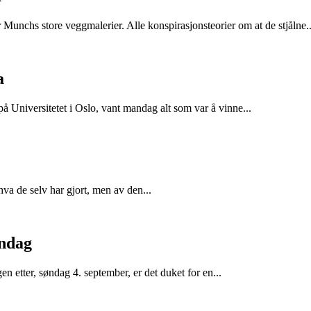
unchs store veggmalerier. Alle konspirasjonsteorier om at de stjålne..
a
å Universitetet i Oslo, vant mandag alt som var å vinne...
 hva de selv har gjort, men av den...
øndag
 etter, søndag 4. september, er det duket for en...