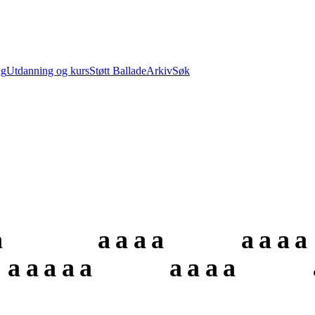
ng
Utdanning og kurs
Støtt Ballade
Arkiv
Søk
a
a
a
a
a
a
a
a
a
a
a
a
a
a
a
a
a
a