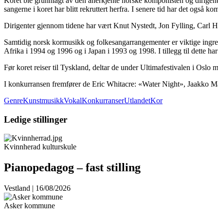
Koret ble grunnlagt av den anerkjente norske komponisten og dirigent
sangerne i koret har blitt rekruttert herfra. I senere tid har det også 
Dirigenter gjennom tidene har vært Knut Nystedt, Jon Fylling, Carl
Samtidig norsk kormusikk og folkesangarrangementer er viktige ingredi
Afrika i 1994 og 1996 og i Japan i 1993 og 1998. I tillegg til dette 
Før koret reiser til Tyskland, deltar de under Ultimafestivalen i Os
I konkurransen fremfører de Eric Whitacre: «Water Night», Jaakko Mä
GenreKunstmusikkVokal
KonkurranserUtlandet
Kor
Ledige stillinger
Kvinnherad kulturskule
Pianopedagog – fast stilling
Vestland | 16/08/2026
Asker kommune