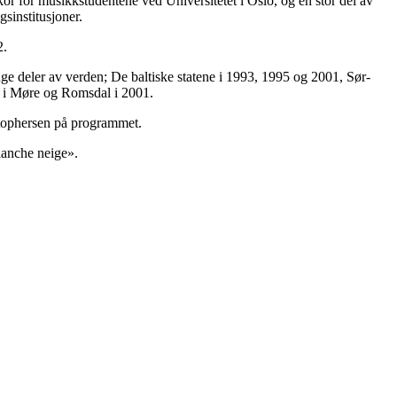
r for musikkstudentene ved Universitetet i Oslo, og en stor del av
gsinstitusjoner.
2.
ge deler av verden; De baltiske statene i 1993, 1995 og 2001, Sør-
né i Møre og Romsdal i 2001.
stophersen på programmet.
lanche neige».