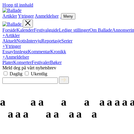
Hopp til innhald
Artikler
Ytringer
Anmeldelser
Meny
Forside
Kalender
Festivalguide
Ledige stillinger
Om Ballade
Annonseri
+
Artikler
Aktuelt
Notis
Intervju
Reportasje
Serier
+
Ytringer
Essay
Innlegg
Kommentar
Kronikk
+
Anmeldelser
Plater
Konserter
Festivaler
Bøker
Meld deg på vårt nyhetsbrev
Daglig
Ukentlig
a
a
a
a
a
a
a
a
a
a
a
a
a
a
a
a
a