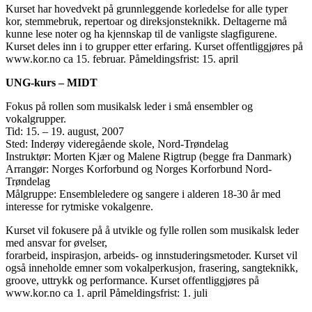
Kurset har hovedvekt på grunnleggende korledelse for alle typer
kor, stemmebruk, repertoar og direksjonsteknikk. Deltagerne må
kunne lese noter og ha kjennskap til de vanligste slagfigurene.
Kurset deles inn i to grupper etter erfaring. Kurset offentliggjøres på
www.kor.no ca 15. februar. Påmeldingsfrist: 15. april
UNG-kurs – MIDT
Fokus på rollen som musikalsk leder i små ensembler og
vokalgrupper.
Tid: 15. – 19. august, 2007
Sted: Inderøy videregående skole, Nord-Trøndelag
Instruktør: Morten Kjær og Malene Rigtrup (begge fra Danmark)
Arrangør: Norges Korforbund og Norges Korforbund Nord-
Trøndelag
Målgruppe: Ensembleledere og sangere i alderen 18-30 år med
interesse for rytmiske vokalgenre.
Kurset vil fokusere på å utvikle og fylle rollen som musikalsk leder
med ansvar for øvelser,
forarbeid, inspirasjon, arbeids- og innstuderingsmetoder. Kurset vil
også inneholde emner som vokalperkusjon, frasering, sangteknikk,
groove, uttrykk og performance. Kurset offentliggjøres på
www.kor.no ca 1. april Påmeldingsfrist: 1. juli