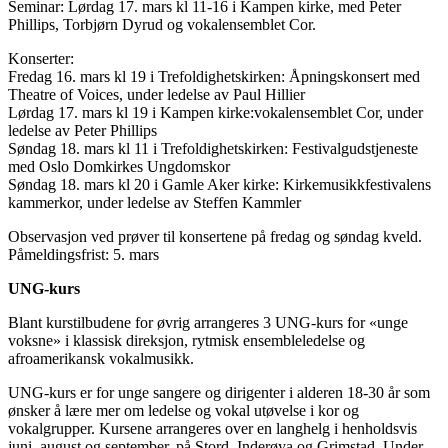
Seminar: Lørdag 17. mars kl 11-16 i Kampen kirke, med Peter
Phillips, Torbjørn Dyrud og vokalensemblet Cor.
Konserter:
Fredag 16. mars kl 19 i Trefoldighetskirken: Åpningskonsert med
Theatre of Voices, under ledelse av Paul Hillier
Lørdag 17. mars kl 19 i Kampen kirke:vokalensemblet Cor, under
ledelse av Peter Phillips
Søndag 18. mars kl 11 i Trefoldighetskirken: Festivalgudstjeneste
med Oslo Domkirkes Ungdomskor
Søndag 18. mars kl 20 i Gamle Aker kirke: Kirkemusikkfestivalens
kammerkor, under ledelse av Steffen Kammler
Observasjon ved prøver til konsertene på fredag og søndag kveld.
Påmeldingsfrist: 5. mars
UNG-kurs
Blant kurstilbudene for øvrig arrangeres 3 UNG-kurs for «unge
voksne» i klassisk direksjon, rytmisk ensembleledelse og
afroamerikansk vokalmusikk.
UNG-kurs er for unge sangere og dirigenter i alderen 18-30 år som
ønsker å lære mer om ledelse og vokal utøvelse i kor og
vokalgrupper. Kursene arrangeres over en langhelg i henholdsvis
juni, august og september, på Stord, Inderøya og Grimstad. Under