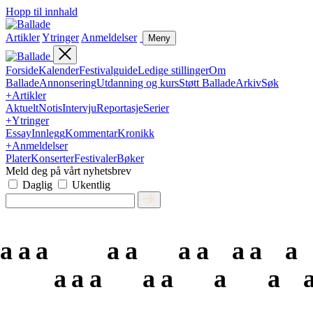
Hopp til innhald
Artikler
Ytringer
Anmeldelser
Meny
Forside
Kalender
Festivalguide
Ledige stillinger
Om
Ballade
Annonsering
Utdanning og kurs
Støtt Ballade
Arkiv
Søk
+
Artikler
Aktuelt
Notis
Intervju
Reportasje
Serier
+
Ytringer
Essay
Innlegg
Kommentar
Kronikk
+
Anmeldelser
Plater
Konserter
Festivaler
Bøker
Meld deg på vårt nyhetsbrev
Daglig
Ukentlig
a
a
a
a
a
a
a
a
a
a
a
a
a
a
a
a
a