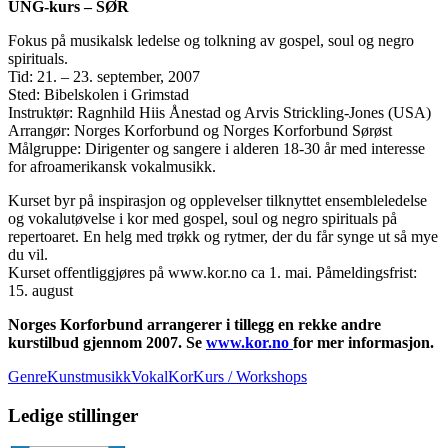
UNG-kurs – SØR
Fokus på musikalsk ledelse og tolkning av gospel, soul og negro
spirituals.
Tid: 21. – 23. september, 2007
Sted: Bibelskolen i Grimstad
Instruktør: Ragnhild Hiis Ånestad og Arvis Strickling-Jones (USA)
Arrangør: Norges Korforbund og Norges Korforbund Sørøst
Målgruppe: Dirigenter og sangere i alderen 18-30 år med interesse
for afroamerikansk vokalmusikk.
Kurset byr på inspirasjon og opplevelser tilknyttet ensembleledelse
og vokalutøvelse i kor med gospel, soul og negro spirituals på
repertoaret. En helg med trøkk og rytmer, der du får synge ut så mye
du vil.
Kurset offentliggjøres på www.kor.no ca 1. mai. Påmeldingsfrist:
15. august
Norges Korforbund arrangerer i tillegg en rekke andre
kurstilbud gjennom 2007. Se
www.kor.no
for mer informasjon.
GenreKunstmusikkVokal
Kor
Kurs / Workshops
Ledige stillinger