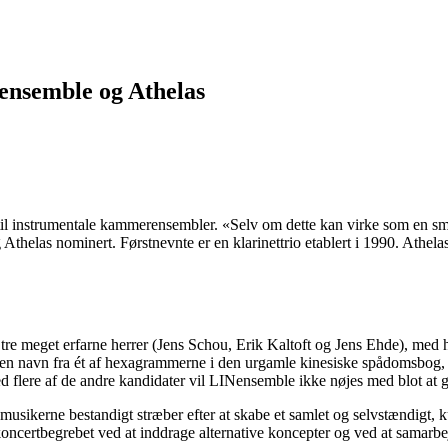
ensemble og Athelas
til instrumentale kammerensembler. «Selv om dette kan virke som en sma
helas nominert. Førstnevnte er en klarinettrio etablert i 1990. Athelas,
 tre meget erfarne herrer (Jens Schou, Erik Kaltoft og Jens Ehde), med h
gen navn fra ét af hexagrammerne i den urgamle kinesiske spådomsbog, 
lere af de andre kandidater vil LINensemble ikke nøjes med blot at giv
usikerne bestandigt stræber efter at skabe et samlet og selvstændigt, k
certbegrebet ved at inddrage alternative koncepter og ved at samarbe