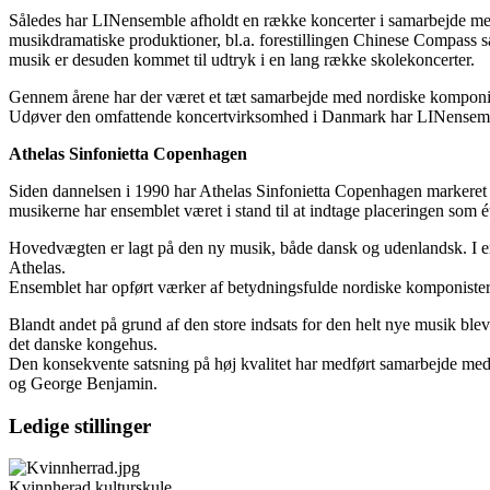
Således har LINensemble afholdt en række koncerter i samarbejde med
musikdramatiske produktioner, bl.a. forestillingen Chinese Compa
musik er desuden kommet til udtryk i en lang række skolekoncerter.
Gennem årene har der været et tæt samarbejde med nordiske komponis
Udøver den omfattende koncertvirksomhed i Danmark har LINensemble 
Athelas Sinfonietta Copenhagen
Siden dannelsen i 1990 har Athelas Sinfonietta Copenhagen markeret 
musikerne har ensemblet været i stand til at indtage placeringen som
Hovedvægten er lagt på den ny musik, både dansk og udenlandsk. I ensem
Athelas.
Ensemblet har opført værker af betydningsfulde nordiske komponist
Blandt andet på grund af den store indsats for den helt nye musik bl
det danske kongehus.
Den konsekvente satsning på høj kvalitet har medført samarbejde med
og George Benjamin.
Ledige stillinger
Kvinnherad kulturskule