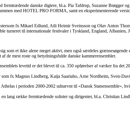
 fremtrædende danske digtere, bl.a. Pia Tafdrup, Suzanne Brøgger og I
ss sammen med HOTEL PRO FORMA, samt en eksperimenterende version a
tersom fx Mikael Edlund, Atli Heimir Sveinsson og Olav Anton Thommes
turneret til internationale festivaler i Tyskland, England, Albanien
sig som et ikke alene meget aktivt, men også særdeles grænsesøgende e
 ét af de mest roste og betydningsfulde danske kammerensembler.
blets levetid er det blevet til ca. 350 opførelser af værker fra det 20.
er som fx Magnus Lindberg, Kaija Saariaho, Arne Nordheim, Sven-Dav
ev Athelas i perioden 2000-2002 udnævnt til «Dansk Statsensemble», hvi
 en lang række fremtrædende solister og dirigenter, bl.a. Christian L