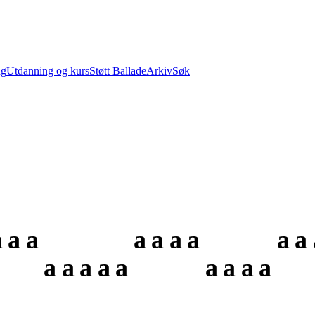
ng
Utdanning og kurs
Støtt Ballade
Arkiv
Søk
a
a
a
a
a
a
a
a
a
a
a
a
a
a
a
a
a
a