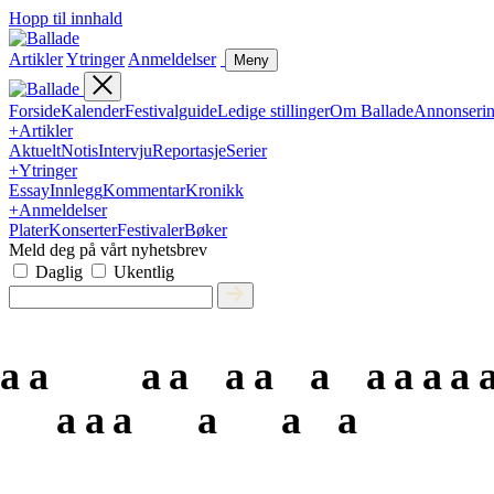
Hopp til innhald
Artikler
Ytringer
Anmeldelser
Meny
Forside
Kalender
Festivalguide
Ledige stillinger
Om Ballade
Annonseri
+
Artikler
Aktuelt
Notis
Intervju
Reportasje
Serier
+
Ytringer
Essay
Innlegg
Kommentar
Kronikk
+
Anmeldelser
Plater
Konserter
Festivaler
Bøker
Meld deg på vårt nyhetsbrev
Daglig
Ukentlig
a
a
a
a
a
a
a
a
a
a
a
a
a
a
a
a
a