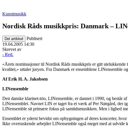
Kunstmusikk
Nordisk Råds musikkpris: Danmark – LIN
Publisert
Del artikkel
19.04.2005 14:30
Skrevet av
- Red.
«Årets nominasjoner til Nordisk Råds musikkpris er gitt utelukkende 
kvalitet,» uttaler juryen. Fra Danmark er ensemblene LINensemble og At
Af Erik H. A. Jakobsen
LINensemble
Den danske klarinet-trio, LINensemble, er dannet i 1990, og består af
LINensemblet. Navnet LIN er taget fra et værk af Per Nørgård, der i
LINensemble sit primære fokus på samtidsmusikken. Men i lighed med f
Ensemblet er yderst bevidst om opbygningen af deres koncerter, hvor m
Ikke overraskende arbejder LINensemble også meget med at udvide kon