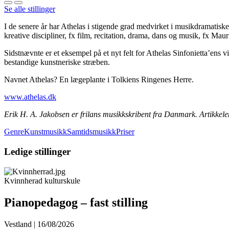
Se alle stillinger
I de senere år har Athelas i stigende grad medvirket i musikdramatiske
kreative discipliner, fx film, recitation, drama, dans og musik, fx Mau
Sidstnævnte er et eksempel på et nyt felt for Athelas Sinfonietta’ens 
bestandige kunstneriske stræben.
Navnet Athelas? En lægeplante i Tolkiens Ringenes Herre.
www.athelas.dk
Erik H. A. Jakobsen er frilans musikkskribent fra Danmark. Artikkelen
GenreKunstmusikkSamtidsmusikk
Priser
Ledige stillinger
Kvinnherad kulturskule
Pianopedagog – fast stilling
Vestland | 16/08/2026