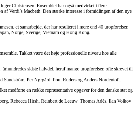
nger Christensen. Ensemblet har også medvirket i flere
f Verdi’s Macbeth. Den stærke interesse i formidlingen af den nye
en, et samarbejde, der har resulteret i mere end 40 uropførelser.
, Japan, Norge, Sverige, Vietnam og Hong Kong.
nsemble. Takket være det høje professionelle niveau hos alle
 århundredes sidste halvdel, heraf mange uropførelser, ofte skrevet til
id Sandström, Per Nørgård, Poul Ruders og Anders Nordentoft.
lket medførte en række repræsentative opgaver for den danske stat og
indberg, Rebecca Hirsh, Reinbert de Leeuw, Thomas Adès, Ilan Volkov