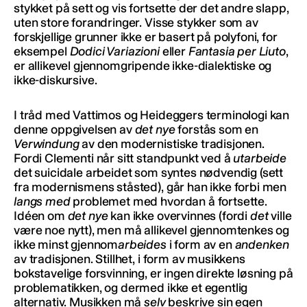
stykket på sett og vis fortsette der det andre slapp,
uten store forandringer. Visse stykker som av
forskjellige grunner ikke er basert på polyfoni, for
eksempel
Dodici Variazioni
eller
Fantasia per Liuto
,
er allikevel gjennomgripende ikke-dialektiske og
ikke-diskursive.
I tråd med Vattimos og Heideggers terminologi kan
denne oppgivelsen av
det nye
forstås som en
Verwindung
av den modernistiske tradisjonen.
Fordi Clementi når sitt standpunkt ved å
utarbeide
det suicidale arbeidet som syntes nødvendig (sett
fra modernismens ståsted), går han ikke forbi men
langs med
problemet med hvordan å fortsette.
Idéen om
det nye
kan ikke overvinnes (fordi
det
ville
være noe nytt), men må allikevel gjennomtenkes og
ikke minst gjennom
arbeides
i form av en
andenken
av tradisjonen. Stillhet, i form av musikkens
bokstavelige forsvinning, er ingen direkte løsning på
problematikken, og dermed ikke et egentlig
alternativ. Musikken må
selv
beskrive sin egen