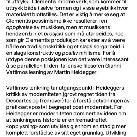
til uttrykk i Clementis modne verk, som kommer til
uttrykk både i selve formen og i visse øyeblikk hvor
materialet blottstilles. Det er viktig å merke seg at
Clementis pessimisme ikke resulterer i en
oppgivelse
av musikken, men at musikkens
hendøen blir et
prosjekt
som må utarbeides, noe
som gir Clementis produksjon karakter av å være
både en tradisjonskritikk og et slags sorgarbeid, i
en slags konstruktiv og
positiv
nihilisme. For å
utdype denne posisjonen kan det være interessant
å se parallellen til den italienske filosofen Gianni
Vattimos lesning av Martin Heidegger.
Vattimos tenkning tar utgangspunkt i Heideggers
kritikk av moderniteten (grovt regnet tiden fra
Descartes og fremover) for å forstå betydningen av
prefikset «post» i begrepet post-modernitet. For
Heidegger er moderniteten dominert av ideen om
at tenkningens historie er en fremadrettet
«opplysning» som utvikles gjennom en stadig mer
komplett forståelse av sitt eget grunnlag. Utvikling