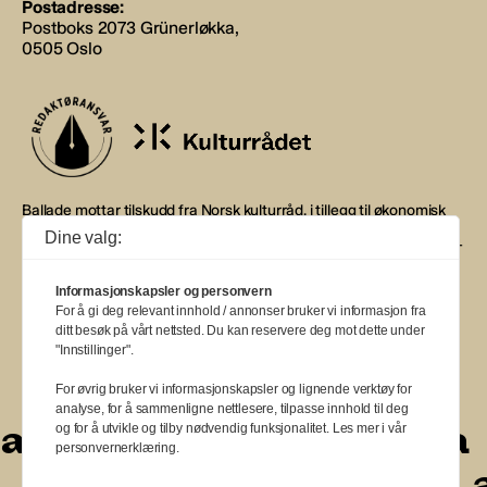
Postadresse:
Postboks 2073 Grünerløkka,
0505 Oslo
Ballade mottar tilskudd fra Norsk kulturråd, i tillegg til økonomisk
støtte fra eierne NOPA, Norsk komponistforening og
Dine valg:
Musikkforleggerne. Ballade drives etter Redaktør- og Vær Varsom-
plakaten.
Informasjonskapsler og personvern
BALLADE — NORGES MUSIKKMAGASIN
For å gi deg relevant innhold / annonser bruker vi informasjon fra
ditt besøk på vårt nettsted. Du kan reservere deg mot dette under
"Innstillinger".
For øvrig bruker vi informasjonskapsler og lignende verktøy for
analyse, for å sammenligne nettlesere, tilpasse innhold til deg
a
a
a
a
a
a
a
a
a
og for å utvikle og tilby nødvendig funksjonalitet. Les mer i vår
personvernerklæring.
a
a
a
a
a
a
a
a