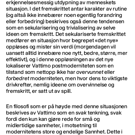
erkjennelsesmessig utdypning av menneskets
situasjon. I det fremskrittet antar karakter av rutine
(og altså ikke innebærer noen egentlig forandring
eller forbedring) beskrives også denne tendensen
som en sekularisering og trivialisering av selve
ideen om fremskritt. Det sekulariserte fremskrittet
medfører en situasjon hvor begrepet «det nye»
oppløses og mister sin verdi (morgendagen vil
uansett alltid innebære noe nytt, bedre, større, mer
effektivt), og i denne oppløsningen av det nye
lokaliserer Vattimo postmoderniteten som en
tilstand som nettopp ikke har
overvunnet
eller
forbedret
moderniteten, men hvor dens to viktigste
drivkrefter, nemlig ideene om overvinnelse og
fremskritt, er satt ut av spill.
En filosofi som er på høyde med denne situasjonen
beskrives av Vattimo som en
svak
tenkning, svak
fordi den kun kan gjøre rede for små og
midlertidige sannheter, i motsetning til
modernitetens store og endelige Sannhet. Dette i