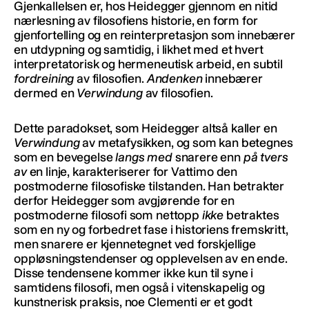
Gjenkallelsen er, hos Heidegger gjennom en nitid
nærlesning av filosofiens historie, en form for
gjenfortelling og en reinterpretasjon som innebærer
en utdypning og samtidig, i likhet med et hvert
interpretatorisk og hermeneutisk arbeid, en subtil
fordreining
av filosofien.
Andenken
innebærer
dermed en
Verwindung
av filosofien.
Dette paradokset, som Heidegger altså kaller en
Verwindung
av metafysikken, og som kan betegnes
som en bevegelse
langs med
snarere enn
på tvers
av
en linje, karakteriserer for Vattimo den
postmoderne filosofiske tilstanden. Han betrakter
derfor Heidegger som avgjørende for en
postmoderne filosofi som nettopp
ikke
betraktes
som en ny og forbedret fase i historiens fremskritt,
men snarere er kjennetegnet ved forskjellige
oppløsningstendenser og opplevelsen av en ende.
Disse tendensene kommer ikke kun til syne i
samtidens filosofi, men også i vitenskapelig og
kunstnerisk praksis, noe Clementi er et godt