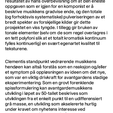
resultatet av hans overbevisning om at den eneste
oppgaven som er igjen for en komponist er å
beskrive musikkens gradvise ende, og den totale
(og forholdsvis systematiske) pulveriseringen av et
bredt spekter av forskjellige kilder gir dette
prosjektet en viss tyngde. I tillegg gir bruken av
tonale elementer (selv om de som regel overlagres i
en tett polyfoni slik at et totalt kromatisk kontinuum
fylles kontinuerlig) en svært egenartet kvalitet til
teksturene.
Clementis standpunkt vedrørende musikkens
hendøen kan altså forstås som en reaksjon og/eller
et symptom på oppløsningen av ideen om det nye,
som var en viktig drivkraft for avantgardens stadige
eksperimentering. Som en grovt forenklende
spissformulering kan avantgardemusikkens
utvikling i løpet av 50-tallet beskrives som
utviklingen fra et enkelt punkt til en udifferensiert
grå masse, en utvikling som akselererte hurtig
under kravet om nyhetens interesse ved