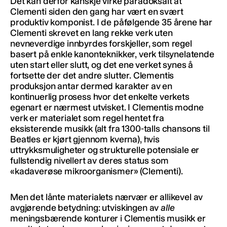
Det kan derfor kanskje virke paradoksalt at
Clementi siden den gang har vært en svært
produktiv komponist. I de påfølgende 35 årene har
Clementi skrevet en lang rekke verk uten
nevneverdige innbyrdes forskjeller, som regel
basert på enkle kanonteknikker, verk tilsynelatende
uten start eller slutt, og det ene verket synes å
fortsette der det andre slutter. Clementis
produksjon antar dermed karakter av en
kontinuerlig prosess hvor det enkelte verkets
egenart er nærmest utvisket. I Clementis modne
verk er materialet som regel hentet fra
eksisterende musikk (alt fra 1300-talls chansons til
Beatles er kjørt gjennom kverna), hvis
uttrykksmuligheter og strukturelle potensiale er
fullstendig nivellert av deres status som
«kadaverøse mikroorganismer» (Clementi).
Men det lånte materialets nærvær er allikevel av
avgjørende betydning: utviskingen av
alle
meningsbærende konturer i Clementis musikk er