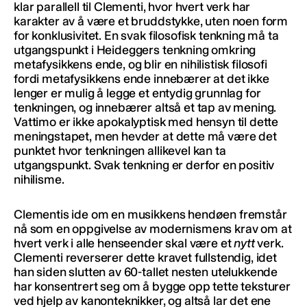
klar parallell til Clementi, hvor hvert verk har
karakter av å være et bruddstykke, uten noen form
for konklusivitet. En svak filosofisk tenkning må ta
utgangspunkt i Heideggers tenkning omkring
metafysikkens ende, og blir en nihilistisk filosofi
fordi metafysikkens ende innebærer at det ikke
lenger er mulig å legge et entydig grunnlag for
tenkningen, og innebærer altså et tap av mening.
Vattimo er ikke apokalyptisk med hensyn til dette
meningstapet, men hevder at dette må være det
punktet hvor tenkningen allikevel kan ta
utgangspunkt. Svak tenkning er derfor en positiv
nihilisme.
Clementis ide om en musikkens hendøen fremstår
nå som en oppgivelse av modernismens krav om at
hvert verk i alle henseender skal være et
nytt
verk.
Clementi reverserer dette kravet fullstendig, idet
han siden slutten av 60-tallet nesten utelukkende
har konsentrert seg om å bygge opp tette teksturer
ved hjelp av kanonteknikker, og altså lar det ene