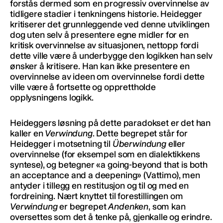
forstås dermed som en progressiv overvinnelse av
tidligere stadier i tenkningens historie. Heidegger
kritiserer det grunnleggende ved denne utviklingen
dog uten selv å presentere egne midler for en
kritisk overvinnelse av situasjonen, nettopp fordi
dette ville være å underbygge den logikken han selv
ønsker å kritisere. Han kan ikke presentere en
overvinnelse av ideen om overvinnelse fordi dette
ville være å fortsette og opprettholde
opplysningens logikk.
Heideggers løsning på dette paradokset er det han
kaller en
Verwindung
. Dette begrepet står for
Heidegger i motsetning til
Überwindung
eller
overvinnelse (for eksempel som en dialektikkens
syntese), og betegner «a going-beyond that is both
an acceptance and a deepening» (Vattimo), men
antyder i tillegg en restitusjon og til og med en
fordreining. Nært knyttet til forestillingen om
Verwindung
er begrepet
Andenken
, som kan
oversettes som det å tenke på, gjenkalle og erindre.