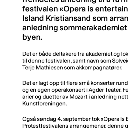
festivalen «Opera is entertai
Island Kristiansand som arran
anledning sommerakademiet s
byen.
Det er både deltakere fra akademiet og lo
til denne festivalen, samt navn som Solve
Terje Mathiesen som akkompagnatører.
Det er lagt opp til flere små konserter ru
og en egen operakonsert i Agder Teater. Fes
arier og duetter av Mozart i anledning net
Kunstforeningen.
Også søndag 4. september tok «Opera Is E
Protestfestivalens arrangemener, denne 