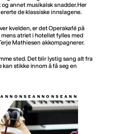
ck og annet musikalsk snadder.Her
erte de klassiske innslagene.
tover kvelden, er det Operakafé på
 mens atriet i hotellet fylles med
 Terje Mathiesen akkompagnerer.
e sted. Det blir lystig sang alt fra
 kan stikke innom å få seg en