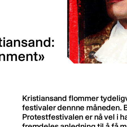
stiansand:
inment»
Kristiansand flommer tydeligv
festivaler dennne måneden. 
Protestfestivalen er nå vel i 
fremdeles anledning til å få 