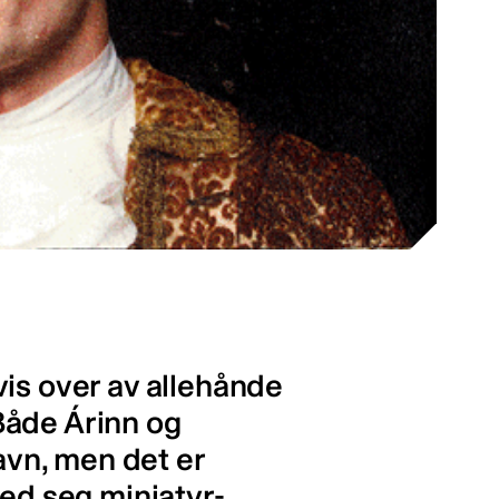
is over av allehånde
Både Árinn og
havn, men det er
med seg miniatyr-