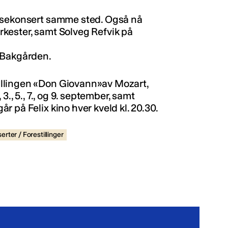
ansekonsert samme sted. Også nå
kester, samt Solveg Refvik på
 Bakgården.
llingen «Don Giovann»av Mozart,
3., 5., 7., og 9. september, samt
 på Felix kino hver kveld kl. 20.30.
erter / Forestillinger