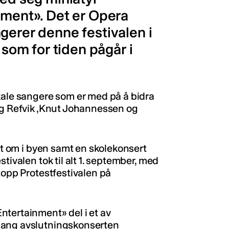
nment». Det er Opera
gerer denne festivalen i
om for tiden pågår i
kale sangere som er med på å bidra
ig Refvik ,Knut Johannessen og
ndt om i byen samt en skolekonsert
tivalen tok til alt 1. september, med
topp Protestfestivalen på
ntertainment» del i et av
gang avslutningskonserten