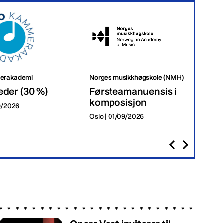
erakademi
Norges musikkhøgskole (NMH)
Tr
eder (30 %)
Førsteamanuensis i
Da
komposisjon
09/2026
Tr
Oslo | 01/09/2026