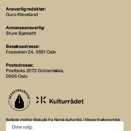
Ansvarlig redaktør:
Guro Kleveland
Annonseansvarlig:
Sture Bjørseth
Besøksadresse:
Fossveien 24, 0551 Oslo
Postadresse:
Postboks 2073 Grünerløkka,
0505 Oslo
Ballade mottar tilskudd fra Norsk kulturråd, i tillegg til økonomisk
støtte fra eierne NOPA, Norsk komponistforening og
Dine valg:
Musikkforleggerne. Ballade drives etter Redaktør- og Vær Varsom-