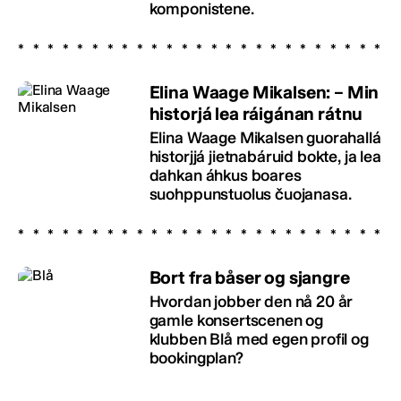
komponistene.
Elina Waage Mikalsen: – Min
historjá lea ráigánan rátnu
Elina Waage Mikalsen guorahallá
historjjá jietnabáruid bokte, ja lea
dahkan áhkus boares
suohppunstuolus čuojanasa.
Bort fra båser og sjangre
Hvordan jobber den nå 20 år
gamle konsertscenen og
klubben Blå med egen profil og
bookingplan?