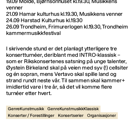
19.09 Molde, Bjørnsonhuset kl.19.30, Musikkens
venner
21.09 Hamar kulturhus kl.19.30, Musikkens venner
24.09 Harstad Kulturhus kl.19.30
26.09 Trondheim, Frimurerlogen kl.19.30, Trondheim
kammermusikkfestival
I skrivende stund er det planlagt ytterligere tre
konsertturnéer, deriblant med INTRO-klassisk –
som er Rikskonsertenes satsning på unge talenter,
Øystein Birkeland skal på veien med syv (!) cellsiter
og én sopran, mens Vertavo skal spille land og
strand rundt neste vår. Til sammen skal kammer+
imidlertid vare i tre år, så det vil komme flere
turnéer etter hvert.
GenreKunstmusikk
GenreKunstmusikkKlassisk
Konserter / Forestillinger
Konsertserier
Organisasjoner