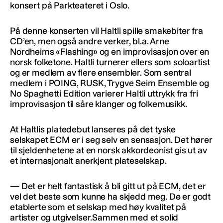
konsert på Parkteateret i Oslo.
På denne konserten vil Haltli spille smakebiter fra
CD’en, men også andre verker, bl.a. Arne
Nordheims «Flashing» og en improvisasjon over en
norsk folketone. Haltli turnerer ellers som soloartist
og er medlem av flere ensembler. Som sentral
medlem i POING, RUSK, Trygve Seim Ensemble og
No Spaghetti Edition varierer Haltli uttrykk fra fri
improvisasjon til såre klanger og folkemusikk.
At Haltlis platedebut lanseres på det tyske
selskapet ECM er i seg selv en sensasjon. Det hører
til sjeldenhetene at en norsk akkordeonist gis ut av
et internasjonalt anerkjent plateselskap.
— Det er helt fantastisk å bli gitt ut på ECM, det er
vel det beste som kunne ha skjedd meg. De er godt
etablerte som et selskap med høy kvalitet på
artister og utgivelser.Sammen med et solid