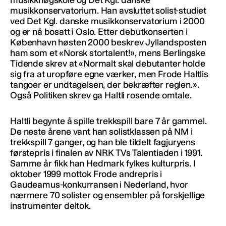
musikkonservatorium. Han avsluttet solist-studiet
ved Det Kgl. danske musikkonservatorium i 2000
og er nå bosatt i Oslo. Etter debutkonserten i
København høsten 2000 beskrev Jyllandsposten
ham som et «Norsk stortalent!», mens Berlingske
Tidende skrev at «Normalt skal debutanter holde
sig fra at uropføre egne værker, men Frode Haltlis
tangoer er undtagelsen, der bekræfter reglen.».
Også Politiken skrev ga Haltli rosende omtale.
Haltli begynte å spille trekkspill bare 7 år gammel.
De neste årene vant han solistklassen på NM i
trekkspill 7 ganger, og han ble tildelt fagjuryens
førstepris i finalen av NRK TVs Talentiaden i 1991.
Samme år fikk han Hedmark fylkes kulturpris. I
oktober 1999 mottok Frode andrepris i
Gaudeamus-konkurransen i Nederland, hvor
nærmere 70 solister og ensembler på forskjellige
instrumenter deltok.