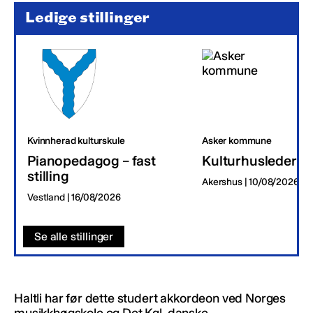
Ledige stillinger
Kvinnherad kulturskule
Asker kommune
Pianopedagog – fast
Kulturhusleder
stilling
Akershus | 10/08/2026
Vestland | 16/08/2026
Se alle stillinger
Haltli har før dette studert akkordeon ved Norges
musikkhøgskole og Det Kgl. danske