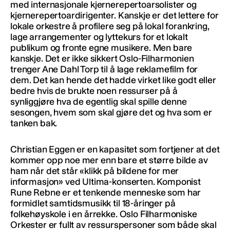
med internasjonale kjernerepertoarsolister og
kjernerepertoardirigenter. Kanskje er det lettere for
lokale orkestre å profilere seg på lokal forankring,
lage arrangementer og lyttekurs for et lokalt
publikum og fronte egne musikere. Men bare
kanskje. Det er ikke sikkert Oslo-Filharmonien
trenger Ane Dahl Torp til å lage reklamefilm for
dem. Det kan hende det hadde virket like godt eller
bedre hvis de brukte noen ressurser på å
synliggjøre hva de egentlig skal spille denne
sesongen, hvem som skal gjøre det og hva som er
tanken bak.
Christian Eggen er en kapasitet som fortjener at det
kommer opp noe mer enn bare et større bilde av
ham når det står «klikk på bildene for mer
informasjon» ved Ultima-konserten. Komponist
Rune Rebne er et tenkende menneske som har
formidlet samtidsmusikk til 18-åringer på
folkehøyskole i en årrekke. Oslo Filharmoniske
Orkester er fullt av ressurspersoner som både skal