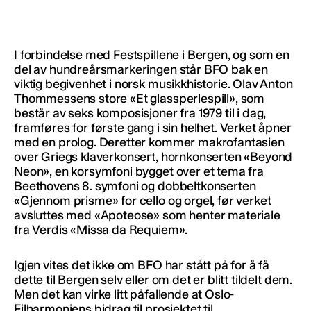
I forbindelse med Festspillene i Bergen, og som en
del av hundreårsmarkeringen står BFO bak en
viktig begivenhet i norsk musikkhistorie. Olav Anton
Thommessens store «Et glassperlespill», som
består av seks komposisjoner fra 1979 til i dag,
framføres for første gang i sin helhet. Verket åpner
med en prolog. Deretter kommer makrofantasien
over Griegs klaverkonsert, hornkonserten «Beyond
Neon», en korsymfoni bygget over et tema fra
Beethovens 8. symfoni og dobbeltkonserten
«Gjennom prisme» for cello og orgel, før verket
avsluttes med «Apoteose» som henter materiale
fra Verdis «Missa da Requiem».
Igjen vites det ikke om BFO har stått på for å få
dette til Bergen selv eller om det er blitt tildelt dem.
Men det kan virke litt påfallende at Oslo-
Filharmoniens bidrag til prosjektet til