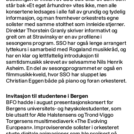
står bak «Et eget århundre» vites ikke, men alle
konsertene ledsages i alle fall av grundig og tydelig
informasjon, og man fremhever orkestrets egne
solister med samme stolthet som innleide stjerner.
Direktør Thorstein Granly skriver informativt og
greit om at Stravinsky er en av profilene i
sesongens program. SSO har også lenge arrangert
lyttekurs i samarbeid med Rogaland musikkråd, og
har en klar og lettfattelig introduksjon til
samtidsmusikk skrevet av selvsamme Nils Henrik
Asheim. En del av sesongprogrammet er også en
filmmusikk-kveld, hvor SSO har sluppet løs
Christian Eggen både på piano og foran orkesteret.
Invitasjon til studentene i Bergen
BFO hadde i august presentasjonskonsert for
Bergens universitets- og høyskolestudenter, som
ble utsatt for Atle Halstensens og Trond-Viggo
Torgersens musltimediaverk «The Evolving
European». Improviserende solister i orkesteret
styrte digitale animasjoner som ble projisert på