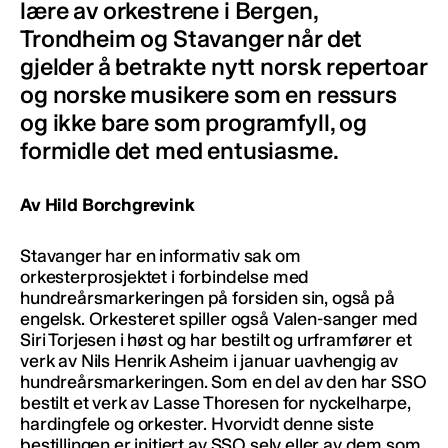
lære av orkestrene i Bergen,
Trondheim og Stavanger når det
gjelder å betrakte nytt norsk repertoar
og norske musikere som en ressurs
og ikke bare som programfyll, og
formidle det med entusiasme.
Av Hild Borchgrevink
Stavanger har en informativ sak om
orkesterprosjektet i forbindelse med
hundreårsmarkeringen på forsiden sin, også på
engelsk. Orkesteret spiller også Valen-sanger med
Siri Torjesen i høst og har bestilt og urframfører et
verk av Nils Henrik Asheim i januar uavhengig av
hundreårsmarkeringen. Som en del av den har SSO
bestilt et verk av Lasse Thoresen for nyckelharpe,
hardingfele og orkester. Hvorvidt denne siste
bestillingen er initiert av SSO selv eller av dem som