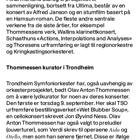
sammenligning, bortsett fra Ultima, består av en
konsert av Alfred Janson og en stumfilm basert på
en Hamsun-roman. De fleste andre sentrale
verkene fra de siste årtier, for eksempel
Thommessens verk, Wallins klarinettkonsert,
Schaathuns «Actions, Interpolations and Analyses»
og Thoresens urframføring er lagt til regionorkestre
og Kringkastingsorkesteret.
Thommessen kurator i Trondheim
Trondheim Symfoniorkester har, også uavhengig av
orkesterprosjektet, bedt Olav Anton Thommessen
om å være lydkurator for noen av deres konserter.
Den første er torsdag 9. september. Her skal TSO
urfremføre bestillingsverket «Wet Blubber Soup»,
en cellokonsert skrevet Jon Øyvind Ness. Olav
Anton Thommessen har også valgt to preludier
Aida
(ouverturer), som Verdi skrev til operaene
og
Otello
, men som han senere fjernet. Disse er ifølge