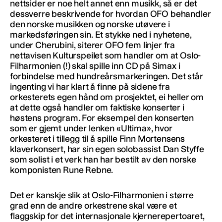
nettsider er noe helt annet enn musikk, så er det
dessverre beskrivende for hvordan OFO behandler
den norske musikken og norske utøvere i
markedsføringen sin. Et stykke ned i nyhetene,
under Cherubini, siterer OFO fem linjer fra
nettavisen Kulturspeilet som handler om at Oslo-
Filharmonien (!) skal spille inn CD på Simax i
forbindelse med hundreårsmarkeringen. Det står
ingenting vi har klart å finne på sidene fra
orkesterets egen hånd om prosjektet, ei heller om
at dette også handler om faktiske konserter i
høstens program. For eksempel den konserten
som er gjemt under lenken «Ultima», hvor
orkesteret i tillegg til å spille Finn Mortensens
klaverkonsert, har sin egen solobassist Dan Styffe
som solist i et verk han har bestilt av den norske
komponisten Rune Rebne.
Det er kanskje slik at Oslo-Filharmonien i større
grad enn de andre orkestrene skal være et
flaggskip for det internasjonale kjernerepertoaret,