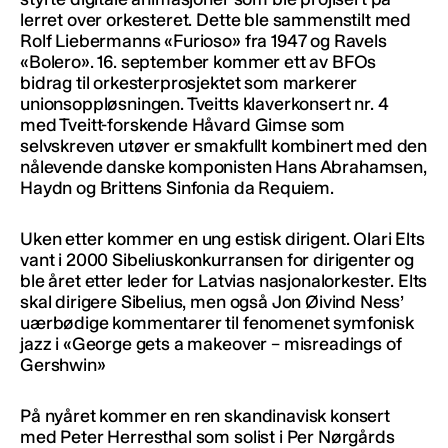
lerret over orkesteret. Dette ble sammenstilt med
Rolf Liebermanns «Furioso» fra 1947 og Ravels
«Bolero». 16. september kommer ett av BFOs
bidrag til orkesterprosjektet som markerer
unionsoppløsningen. Tveitts klaverkonsert nr. 4
med Tveitt-forskende Håvard Gimse som
selvskreven utøver er smakfullt kombinert med den
nålevende danske komponisten Hans Abrahamsen,
Haydn og Brittens Sinfonia da Requiem.
Uken etter kommer en ung estisk dirigent. Olari Elts
vant i 2000 Sibeliuskonkurransen for dirigenter og
ble året etter leder for Latvias nasjonalorkester. Elts
skal dirigere Sibelius, men også Jon Øivind Ness’
uærbødige kommentarer til fenomenet symfonisk
jazz i «George gets a makeover – misreadings of
Gershwin»
På nyåret kommer en ren skandinavisk konsert
med Peter Herresthal som solist i Per Nørgårds