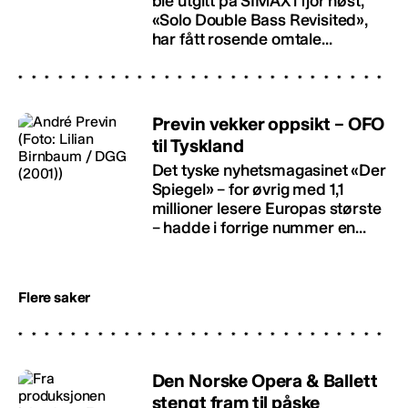
ble utgitt på SIMAX i fjor høst,
«Solo Double Bass Revisited»,
har fått rosende omtale...
Previn vekker oppsikt – OFO
til Tyskland
Det tyske nyhetsmagasinet «Der
Spiegel» – for øvrig med 1,1
millioner lesere Europas største
– hadde i forrige nummer en...
Flere saker
Den Norske Opera & Ballett
stengt fram til påske