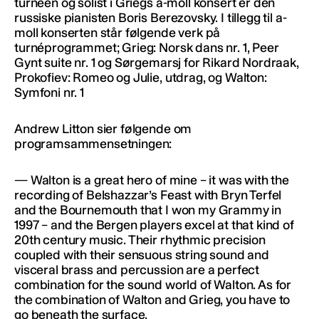
turneen og solist i Griegs a-moll konsert er den
russiske pianisten Boris Berezovsky. I tillegg til a-
moll konserten står følgende verk på
turnéprogrammet; Grieg: Norsk dans nr. 1, Peer
Gynt suite nr. 1 og Sørgemarsj for Rikard Nordraak,
Prokofiev: Romeo og Julie, utdrag, og Walton:
Symfoni nr. 1
Andrew Litton sier følgende om
programsammensetningen:
— Walton is a great hero of mine – it was with the
recording of Belshazzar’s Feast with Bryn Terfel
and the Bournemouth that I won my Grammy in
1997 – and the Bergen players excel at that kind of
20th century music. Their rhythmic precision
coupled with their sensuous string sound and
visceral brass and percussion are a perfect
combination for the sound world of Walton. As for
the combination of Walton and Grieg, you have to
go beneath the surface.