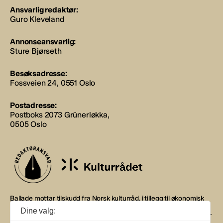
Ansvarlig redaktør:
Guro Kleveland
Annonseansvarlig:
Sture Bjørseth
Besøksadresse:
Fossveien 24, 0551 Oslo
Postadresse:
Postboks 2073 Grünerløkka,
0505 Oslo
Ballade mottar tilskudd fra Norsk kulturråd, i tillegg til økonomisk
støtte fra eierne NOPA, Norsk komponistforening og
Dine valg:
Musikkforleggerne. Ballade drives etter Redaktør- og Vær Varsom-
plakaten.