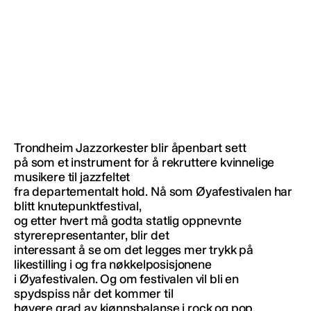
Trondheim Jazzorkester blir åpenbart sett
på som et instrument for å rekruttere kvinnelige
musikere til jazzfeltet
fra departementalt hold. Nå som Øyafestivalen har
blitt knutepunktfestival,
og etter hvert må godta statlig oppnevnte
styrerepresentanter, blir det
interessant å se om det legges mer trykk på
likestilling i og fra nøkkelposisjonene
i Øyafestivalen. Og om festivalen vil bli en
spydspiss når det kommer til
høyere grad av kjønnsbalanse i rock og pop.