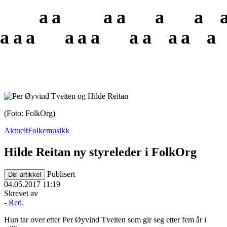
a
a
a
a
a
a
a
a
a
a
a
a
a
a
a
a
a
(Foto: FolkOrg)
Aktuelt
Folkemusikk
Hilde Reitan ny styreleder i FolkOrg
Publisert
Del artikkel
04.05.2017 11:19
Skrevet av
- Red.
Hun tar over etter Per Øyvind Tveiten som gir seg etter fem år i