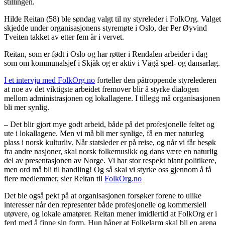
stillingen.
Hilde Reitan (58) ble søndag valgt til ny styreleder i FolkOrg. Valget
skjedde under organisasjonens styremøte i Oslo, der Per Øyvind
Tveiten takket av etter fem år i vervet.
Reitan, som er født i Oslo og har røtter i Rendalen arbeider i dag
som om kommunalsjef i Skjåk og er aktiv i Vågå spel- og dansarlag.
I et intervju med FolkOrg.no
forteller den påtroppende styrelederen
at noe av det viktigste arbeidet fremover blir å styrke dialogen
mellom administrasjonen og lokallagene. I tillegg må organisasjonen
bli mer synlig.
– Det blir gjort mye godt arbeid, både på det profesjonelle feltet og
ute i lokallagene. Men vi må bli mer synlige, få en mer naturleg
plass i norsk kulturliv. Når statsleder er på reise, og når vi får besøk
fra andre nasjoner, skal norsk folkemusikk og dans være en naturlig
del av presentasjonen av Norge. Vi har stor respekt blant politikere,
men ord må bli til handling! Og så skal vi styrke oss gjennom å få
flere medlemmer, sier Reitan til
FolkOrg.no
Det ble også pekt på at organisasjonen forsøker forene to ulike
interesser når den representer både profesjonelle og kommersiell
utøvere, og lokale amatører. Reitan mener imidlertid at FolkOrg er i
ferd med å finne sin form. Hun håper at Folkelarm skal bli en arena