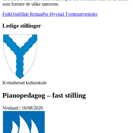
som forener de ulike utøverne.
FolkOrg
Hilde Reitan
Per Øyvind Tveiten
styreleder
Ledige stillinger
Kvinnherad kulturskule
Pianopedagog – fast stilling
Vestland | 16/08/2026