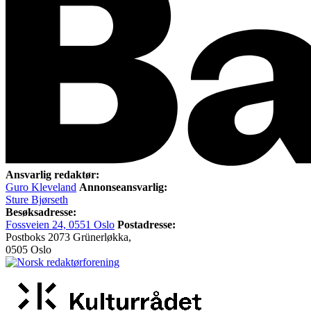
Ansvarlig redaktør:
Guro Kleveland
Annonseansvarlig:
Sture Bjørseth
Besøksadresse:
Fossveien 24, 0551 Oslo
Postadresse:
Postboks 2073 Grünerløkka,
0505 Oslo