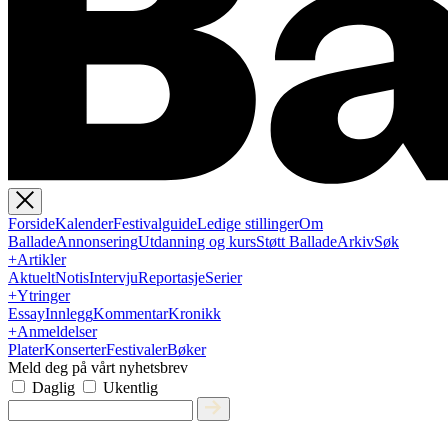
Forside
Kalender
Festivalguide
Ledige stillinger
Om
Ballade
Annonsering
Utdanning og kurs
Støtt Ballade
Arkiv
Søk
+
Artikler
Aktuelt
Notis
Intervju
Reportasje
Serier
+
Ytringer
Essay
Innlegg
Kommentar
Kronikk
+
Anmeldelser
Plater
Konserter
Festivaler
Bøker
Meld deg på vårt nyhetsbrev
Daglig
Ukentlig