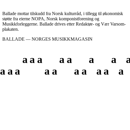
Ballade mottar tilskudd fra Norsk kulturråd, i tillegg til økonomisk
støtte fra eierne NOPA, Norsk komponistforening og
Musikkforleggerne. Ballade drives etter Redaktør- og Vær Varsom-
plakaten.
BALLADE — NORGES MUSIKKMAGASIN
a
a
a
a
a
a
a
a
a
a
a
a
a
a
a
a
a