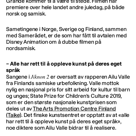
Grande kommer til å være til stede. Filmen har
premiere over hele landet andre juledag, på både
norsk og samisk.
Sametingene i Norge, Sverige og Finland, sammen
med Samerådet, er de som har fått til avtalen med
Disney Animation om å dubbe filmen på
nordsamisk.
– Alle har rett til å oppleve kunst på deres eget
språk
Jiknon 2
Sangene i
er oversatt av rapperen Ailu Valle
fra Finlands samiske urbefolkning. Valle mottok
nylig en nasjonal pris for sitt arbeid for kultur til barn
og unges; State Prize for Children’s Culture 2019,
som er den største nasjonale kunstprisen som
deles ut av
The Arts Promotion Centre Finland
(Taike)
. Det finske kunstsentret er opptatt av at «alle
har rett til å oppleve kunst på deres eget språk»,
noe diktere som Ailu Valle bidrar til å realisere.