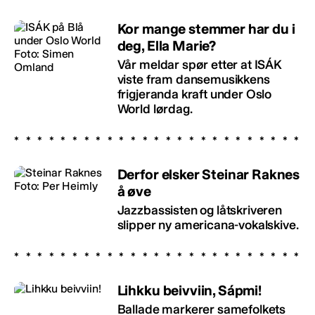
Kor mange stemmer har du i
deg, Ella Marie?
Vår meldar spør etter at ISÁK
viste fram dansemusikkens
frigjeranda kraft under Oslo
World lørdag.
Derfor elsker Steinar Raknes
å øve
Jazzbassisten og låtskriveren
slipper ny americana-vokalskive.
Lihkku beivviin, Sápmi!
Ballade markerer samefolkets