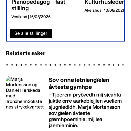
Pianopedagog – fast
Kulturhusleder
stilling
Akershus | 10/08/2026
Vestland | 16/08/2026
Se alle stillinger
Relaterte saker
Sov onne ietniengïelen
åvteste gymhpe
– Tjoerem pryövedh mij sjeahta
juktie orre aarkebiejjien vueliem
sjugniedidh. Marja Mortensson
sov gïelen åvteste
gæmhpoeminie, mij lea
jaemieminie.